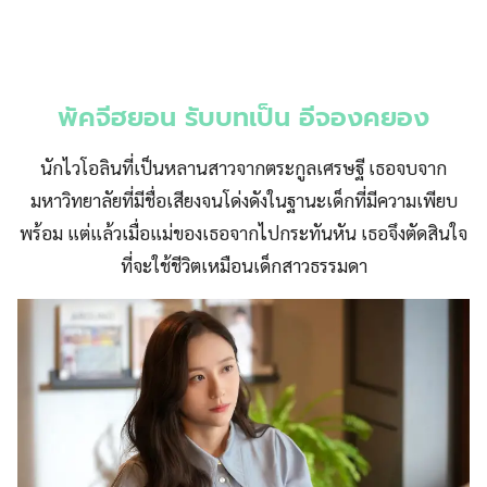
พัคจีฮยอน รับบทเป็น อีจองคยอง
นักไวโอลินที่เป็นหลานสาวจากตระกูลเศรษฐี เธอจบจาก
มหาวิทยาลัยที่มีชื่อเสียงจนโด่งดังในฐานะเด็กที่มีความเพียบ
พร้อม แต่แล้วเมื่อแม่ของเธอจากไปกระทันหัน เธอจึงตัดสินใจ
ที่จะใช้ชีวิตเหมือนเด็กสาวธรรมดา