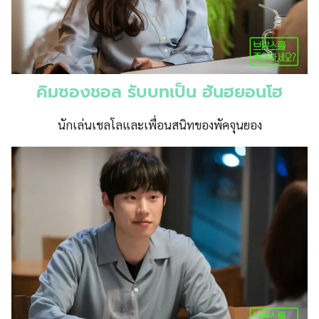
คิมซองชอล รับบทเป็น ฮันฮยอนโฮ
นักเล่นเชลโลและเพื่อนสนิทของพัคจุนยอง