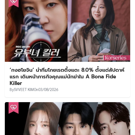
‘กงฮโยจิน’ นำทีมโกยเรตติ้งแตะ 8.0% ตั้งแต่สัปดาห์
แรก เดินหน้าภารกิจคุณแม่นักฆ่าใน A Bona Fide
Killer
By
SVVEET KIM
On
03/08/2026