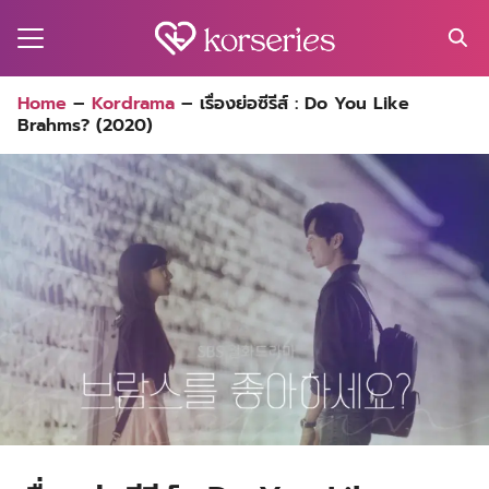
Skip
to
content
Search
Home
–
Kordrama
–
เรื่องย่อซีรีส์ : Do You Like
for:
Brahms? (2020)
MA
ES
CT
EL
UTY
T
EW
US