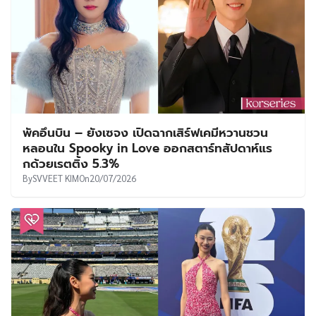
พัคอึนบิน – ยังเซจง เปิดฉากเสิร์ฟเคมีหวานชวน
หลอนใน Spooky in Love ออกสตาร์ทสัปดาห์แร
กด้วยเรตติ้ง 5.3%
By
SVVEET KIM
On
20/07/2026