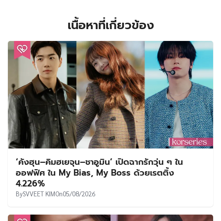
เนื้อหาที่เกี่ยวข้อง
‘คังฮุน–คิมฮเยจุน–ชาอูมิน’ เปิดฉากรักวุ่น ๆ ใน
ออฟฟิศ ใน My Bias, My Boss ด้วยเรตติ้ง
4.226%
By
SVVEET KIM
On
05/08/2026