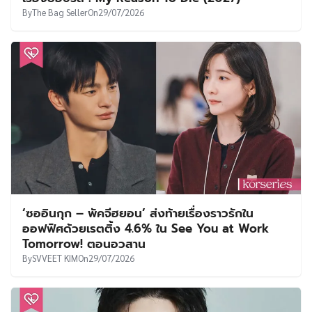
By
The Bag Seller
On
29/07/2026
‘ซออินกุก – พัคจีฮยอน’ ส่งท้ายเรื่องราวรักใน
ออฟฟิศด้วยเรตติ้ง 4.6% ใน See You at Work
Tomorrow! ตอนอวสาน
By
SVVEET KIM
On
29/07/2026