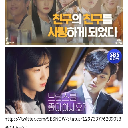
https://twitter.com/SBSNOW/status/129733776209018
8801?s=20