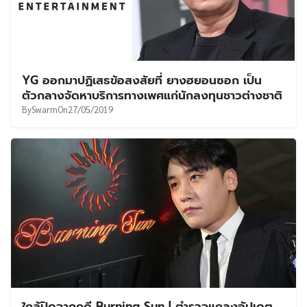
YG ออกมาปฏิเสธข้อสงสัยที่ ยางฮยอนซอก เป็น
ตัวกลางจัดหาบริการทางเพศแก่นักลงทุนชาวต่างชาติ
By
Swarm
On
27/05/2019
ใกล้ปิดฉากคดี Burning Sun | ตำรวจแถลงอัปเดต