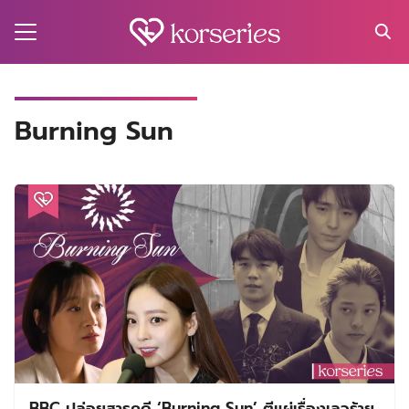
Skip
to
content
Search
for:
MA
Burning Sun
ES
CT
EL
UTY
T
EW
US
BBC ปล่อยสารคดี ‘Burning Sun’ ตีแผ่เรื่องเลวร้าย