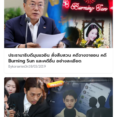
ประธานาธิบดีมุนแจอิน สั่งสืบสวน คดีจางจายอน คดี
Burning Sun และคดีอื่น อย่างละเอียด
By
korseries
On
18/03/2019