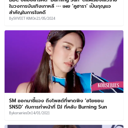
UT
ในวงการบันเทิงเกาหลี ⋯ เผย ‘คูฮารา’ เป็นกุญแจ
สำคัญในการไขคดี
By
SVVEET KIM
On
21/05/2024
SM ออกมาชี้แจง ถึงโพสต์ที่พาดพิง ‘ฮโยยอน
SNSD’ กับการทำหน้าที่ DJ ที่คลับ Burning Sun
By
korseries
On
14/01/2021