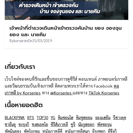
เจ้าหน้าที่ตำรวจเดินหน้าเข้าตรวจค้นบ้าน ของ จองจุน
ยอง และ นายคิม
By
korseries
On
15/03/2019
เกี่ยวกับเรา
เว็บไซต์ของคนที่รักและชื่นชอบการดูซีรีส์ คอนเทนต์ ภาพยนตร์เกาหลี
และวัฒนธรรมบันเทิงเกาหลี ติดตามพวกเราได้ทาง Facebook
คอ
เกาหลี by Korseries
ทาง
@Korseries
และทาง
TikTok Korseries
เนื้อหายอดฮิต
BLACKPINK
BTS
TOP30
YG
คิมซอนโฮ
คิมซูฮยอน
จองแฮอิน
จีชางอุค
ชาอึนอู
ซงจุงกิ
ซงฮเยคโย
ซีรีส์เกาหลี
ซูจี
นัมจูฮยอก
พัคซอจุน
พัคมินยอง
พัคโบกอม
หนังเกาหลีดี
หนังเกาหลีสนุก
อีจงซอก
อีซึงกิ