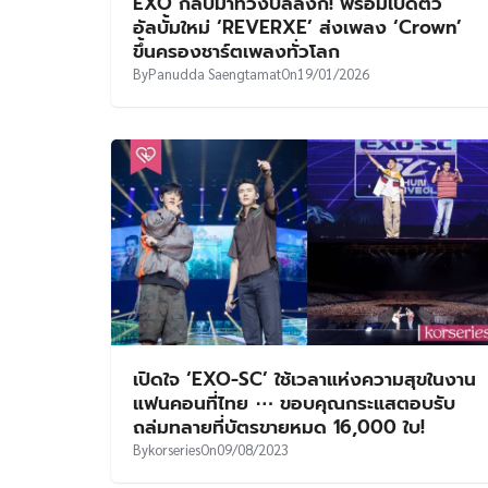
EXO กลับมาทวงบัลลังก์! พร้อมเปิดตัว
อัลบั้มใหม่ ‘REVERXE’ ส่งเพลง ‘Crown’
ขึ้นครองชาร์ตเพลงทั่วโลก
By
Panudda Saengtamat
On
19/01/2026
เปิดใจ ‘EXO-SC’ ใช้เวลาแห่งความสุขในงาน
แฟนคอนที่ไทย ⋯ ขอบคุณกระแสตอบรับ
ถล่มทลายที่บัตรขายหมด 16,000 ใบ!
By
korseries
On
09/08/2023