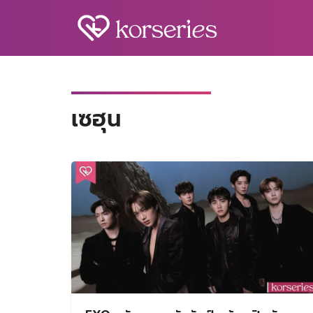
Skip
to
content
S
fo
เซฮุน