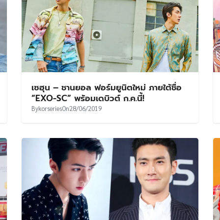
เซฮุน – ชานยอล ฟอร์มยูนิตใหม่ ภายใต้ชื่อ
“EXO-SC” พร้อมเดบิวต์ ก.ค.นี้!
By
korseries
On
28/06/2019