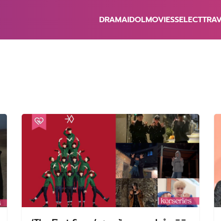
DRAMA
IDOL
MOVIES
SELECT
TRA
earch
r: