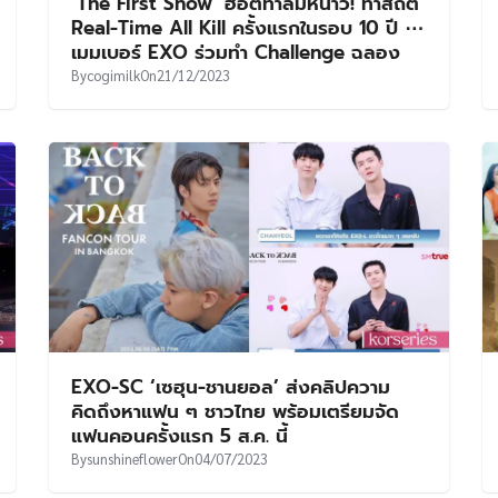
‘The First Snow’ ฮอตท้าลมหนาว! ทำสถิติ
Real-Time All Kill ครั้งแรกในรอบ 10 ปี ⋯
เมมเบอร์ EXO ร่วมทำ Challenge ฉลอง
By
cogimilk
On
21/12/2023
EXO-SC ‘เซฮุน-ชานยอล’ ส่งคลิปความ
คิดถึงหาแฟน ๆ ชาวไทย พร้อมเตรียมจัด
แฟนคอนครั้งแรก 5 ส.ค. นี้
By
sunshineflower
On
04/07/2023