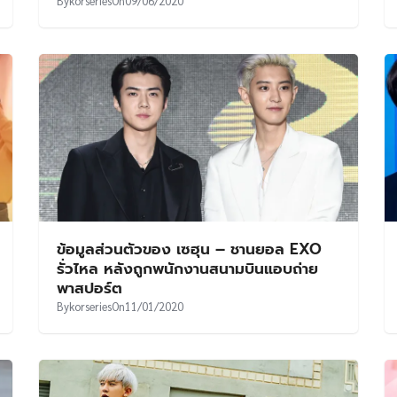
By
korseries
On
09/06/2020
ข้อมูลส่วนตัวของ เซฮุน – ชานยอล EXO
รั่วไหล หลังถูกพนักงานสนามบินแอบถ่าย
พาสปอร์ต
By
korseries
On
11/01/2020