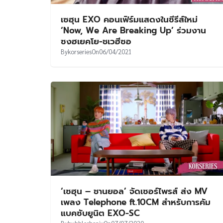
เซฮุน EXO คอนเฟิร์มแสดงในซีรีส์ใหม่
‘Now, We Are Breaking Up’ ร่วมงาน
ซงฮเยคโย-ชเวฮีซอ
By
korseries
On
06/04/2021
‘เซฮุน – ชานยอล’ จัดเซอร์ไพรส์ ส่ง MV
เพลง Telephone ft.10CM สำหรับการคัม
แบคซับยูนิต EXO-SC