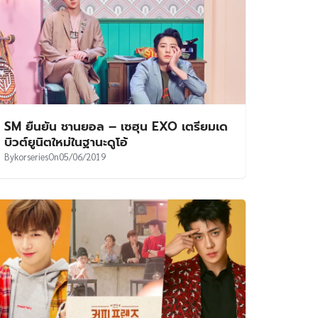
SM ยืนยัน ชานยอล – เซฮุน EXO เตรียมเด
บิวต์ยูนิตใหม่ในฐานะดูโอ้
By
korseries
On
05/06/2019