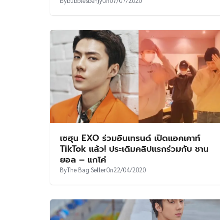
By
bubblesbenjy
On
07/07/2020
เซฮุน EXO ร่วมอินเทรนด์ เปิดแอคเคาท์
TikTok แล้ว! ประเดิมคลิปแรกร่วมกับ ชาน
ยอล – แกโค่
By
The Bag Seller
On
22/04/2020