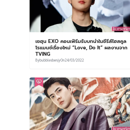
เซฮุน EXO คอนเฟิร์มรับบทนำในซีรีส์ไฮสคูล
โรแมนซ์เรื่องใหม่ “Love, Do It” ผลงานจาก
TVING
By
bubblesbenjy
On
24/03/2022