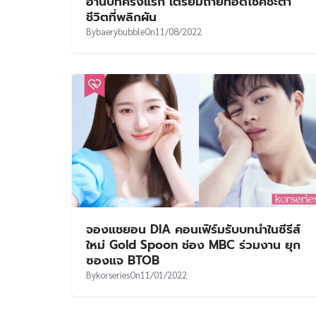
อ่านบทครั้งแรก เตรียมถ่ายทอดโชคชะตา
ชีวิตที่พลิกผัน
By
baerybubble
On
11/08/2022
จองแชยอน DIA คอนเฟิร์มรับบทนำในซีรีส์
ใหม่ Gold Spoon ช่อง MBC ร่วมงาน ยุก
ซองแจ BTOB
By
korseries
On
11/01/2022