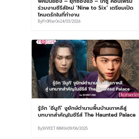
พัคมินยอง – ยุกซองแจ – โกซู คอนเฟิร์ม
ร่วมงานซีรีส์ใหม่ ‘Nine to Six’ เตรียมเปิด
โหมดรักในที่ทำงาน
By
Pr0filer
On
24/03/2026
รู้จัก ‘อีมูกี’ งูยักษ์ตำนานพื้นบ้านเกาหลีสู่
บทบาทสำคัญในซีรีส์ The Haunted Palace
By
SVVEET KIM
On
09/06/2025