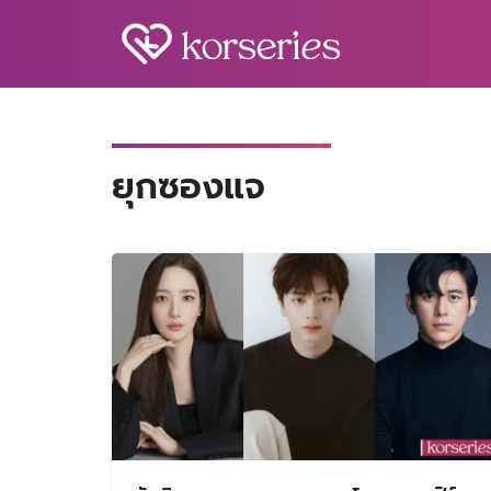
Skip
to
content
S
fo
ยุกซองแจ