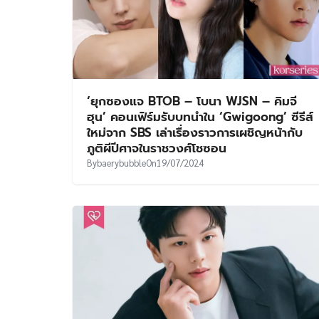
‘ยุกซองแจ BTOB – โบนา WJSN – คิมจี
ฮุน’ คอนเฟิร์มรับบทนำใน ‘Gwigoong’ ซีรีส์
ใหม่จาก SBS เล่าเรื่องราวการเผชิญหน้ากับ
ภูติผีปีศาจในราชวงศ์โชซอน
By
baerybubble
On
19/07/2024