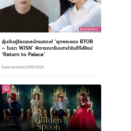
ลุ้นจับคู่ไอดอลนักแสดง! ‘ยุกซองแจ BTOB
– โบนา WJSN’ พิจารณารับบทนำในซีรีส์ใหม่
‘Return to Palace’
By
korseries
On
10/05/2024