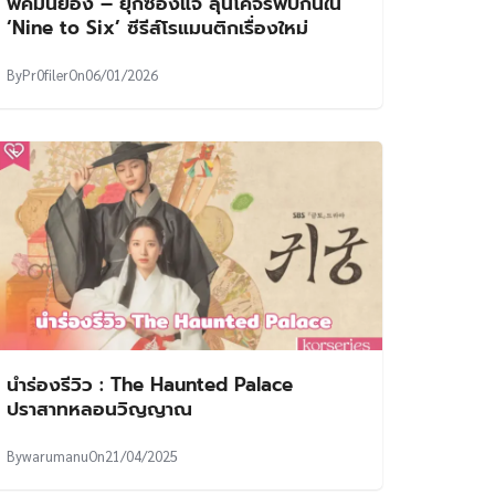
พัคมินยอง – ยุกซองแจ ลุ้นโคจรพบกันใน
‘Nine to Six’ ซีรีส์โรแมนติกเรื่องใหม่
By
Pr0filer
On
06/01/2026
นำร่องรีวิว : The Haunted Palace
ปราสาทหลอนวิญญาณ
By
warumanu
On
21/04/2025