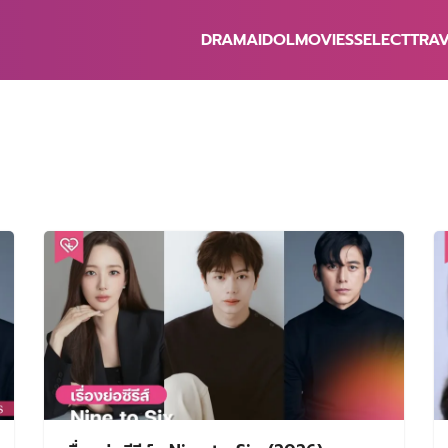
DRAMA
IDOL
MOVIES
SELECT
TRA
earch
r: