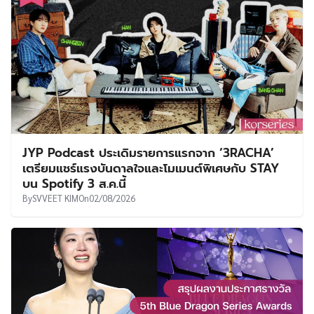
JYP Podcast ประเดิมรายการแรกจาก ‘3RACHA’
เตรียมแชร์แรงบันดาลใจและโมเมนต์พิเศษกับ STAY
บน Spotify 3 ส.ค.นี้
By
SVVEET KIM
On
02/08/2026