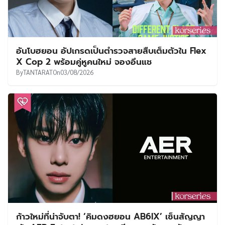
อันโบฮยอน อัปเกรดเป็นตำรวจสายสืบเต็มตัวใน Flex
X Cop 2 พร้อมคู่หูคนใหม่ จองอึนแช
By
TANTARAT
On
03/08/2026
ก้าวใหม่ที่น่าจับตา! ‘คิมดงฮยอน AB6IX’ เซ็นสัญญา