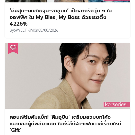
‘คังฮุน–คิมฮเยจุน–ชาอูมิน’ เปิดฉากรักวุ่น ๆ ใน
ออฟฟิศ ใน My Bias, My Boss ด้วยเรตติ้ง
4.226%
By
SVVEET KIM
On
05/08/2026
คอนเฟิร์มคัมแบ็ก! ‘คิมอูบิน’ เตรียมสวมบทโค้ช
เบสบอลผู้มีพลังวิเศษ ในซีรีส์กีฬา-แฟนตาซีเรื่องใหม่
‘Gift’