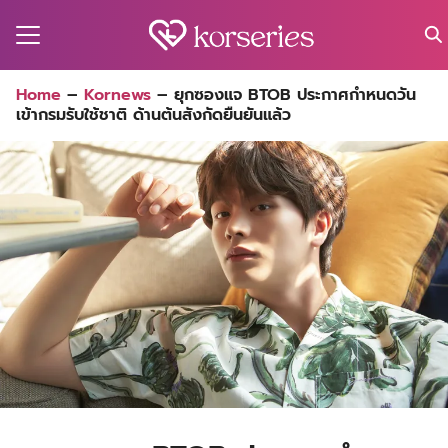
Skip
to
content
Search
Home
–
Kornews
–
ยุกซองแจ BTOB ประกาศกำหนดวัน
for:
เข้ากรมรับใช้ชาติ ด้านต้นสังกัดยืนยันแล้ว
MA
ES
CT
EL
UTY
T
EW
US