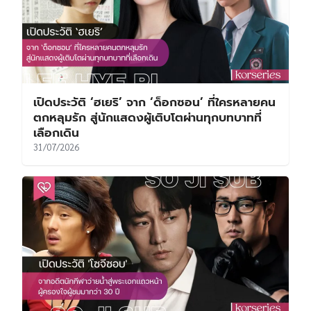
เปิดประวัติ ‘ฮเยริ’ จาก ‘ด็อกซอน’ ที่ใครหลายคน
ตกหลุมรัก สู่นักแสดงผู้เติบโตผ่านทุกบทบาทที่
เลือกเดิน
31/07/2026