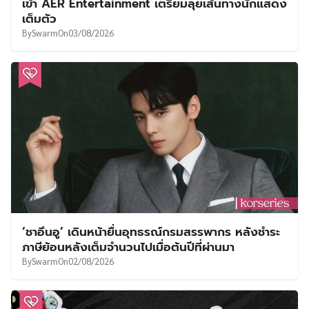
เข้า AER Entertainment เตรียมลุยเส้นทางนักแสดง
เต็มตัว
By
Swarm
On
03/08/2026
‘ชาอึนอู’ เดินหน้ายื่นอุทธรณ์กรมสรรพากร หลังชำระ
ภาษีย้อนหลังเต็มจำนวนไปเมื่อต้นปีที่ผ่านมา
By
Swarm
On
02/08/2026