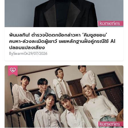
พ้นมลทิน! ตำรวจปัดตกข้อกล่าวหา ‘คิมซูฮยอน’
คบหา-ล่วงละเมิดผู้เยาว์ เผยหลักฐานฝั่งคู่กรณีใช้ AI
ปลอมแปลงเสียง
By
Swarm
On
29/07/2026