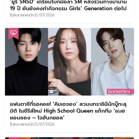
‘ยูริ SNSD’ เตรียมโบกมือลา SM หลังร่วมทางมานาน
19 ปี ยันยังคงทำกิจกรรม Girls’ Generation ต่อไป
By
korseries
On
31/07/2026
แฟนตาซีที่รอคอย! ‘คิมเซจอง’ สวมบทราชินีนักบู๊ทะลุ
มิติ ในซีรีส์ใหม่ High School Queen แท็กทีม ‘แบฮ
ยอนซอง – โจฮันกยอล’
By
korseries
On
31/07/2026