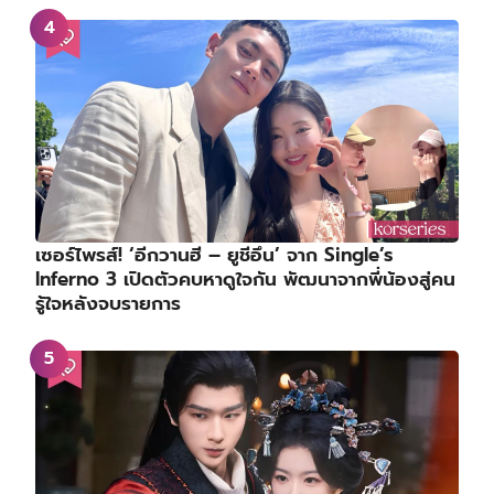
เซอร์ไพรส์! ‘อีกวานฮี – ยูชีอึน’ จาก Single’s
Inferno 3 เปิดตัวคบหาดูใจกัน พัฒนาจากพี่น้องสู่คน
รู้ใจหลังจบรายการ