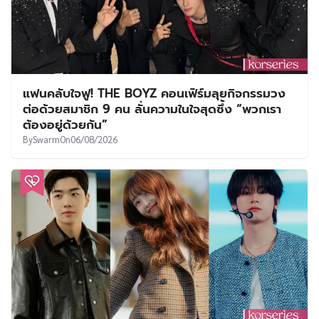
แฟนคลับใจฟู! THE BOYZ คอนเฟิร์มลุยกิจกรรมวง
ต่อด้วยสมาชิก 9 คน ลั่นความในใจสุดซึ้ง “พวกเรา
ต้องอยู่ด้วยกัน”
By
Swarm
On
06/08/2026