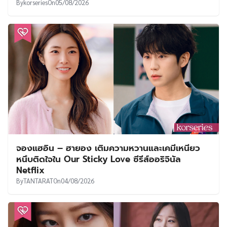
By
korseries
On
05/08/2026
จองแฮอิน – ฮายอง เติมความหวานและเคมีเหนียว
หนึบติดใจใน Our Sticky Love ซีรีส์ออริจินัล
Netflix
By
TANTARAT
On
04/08/2026