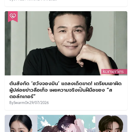
ต้นสังกัด ‘ฮวังจองมิน’ แถลงเด็ดขาด! เตรียมเอาผิด
ผู้ปล่อยข่าวลือเท็จ เผยความจริงเป็นฝีมือของ “ส
ตอล์กเกอร์”
By
Swarm
On
29/07/2026