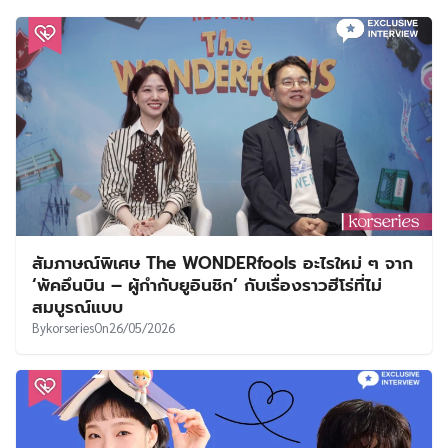
สัมภาษณ์พิเศษ The WONDERfools อะไรใหม่ ๆ จาก
‘พัคอึนบิน – ผู้กำกับยูอินชิก’ กับเรื่องราวฮีโร่ที่ไม่
สมบูรณ์แบบ
By
korseries
On
26/05/2026