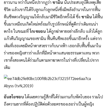
ยาวนาน ทว่าวันหนึ่งปรากฏว่า
ชามิน
นั้นประสบอุบัติเหตุเสีย
ชีวิต แล้วเขาก็ได้รับลูกแก้วลูกหนึ่งซึ่งมีพลังอำนาจในการฟื้น
คืนชีพดวงวิญญาณให้กลับมามีชีวิตอีกครั้งได้ ซึ่ง
ชามิน
ได้ฟื้น
ขึ้นมาเหมือนเกิดใหม่พร้อมกับรูปลักษณ์ที่ดูดีกว่าเดิมจนน่า
ตกใจ ในขณะที่
โกเซยอน
ได้ถูกฆ่าตายอย่างลึกลับ แล้วได้ลูก
แก้วคืนวิญญาณของชามิน ฟื้นคืนชีพเธอขึ้นมาอีกครั้ง แต่จาก
เดิมที่เธอเคยมีหน้าตาสวยราวกับนางฟ้า เธอกลับฟื้นขึ้นมาใน
ร่างของหญิงสาวร่างเล็กที่มีหน้าตาแสนจะธรรมดาแทน พวก
เขาทั้งสองคนได้ร่วมกันตามหาฆาตกรในร่างที่เปลี่ยนไปจาก
เดิม
Abyss (tvN,2019)
อันฮโยซอบ
ได้เผยความรู้สึกที่ได้ร่วมงานกับพัคโบยอง รวมไป
ถึงความยากที่ต้องปฏิบัติต่อตัวละครของเธอว่าเป็นผู้หญิง