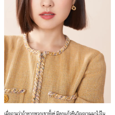
เมื่อถามว่าถ้าหากพวกเขาทั้งคู่ มีลูกแก้วคืนวิญญาณมาไว้ใน