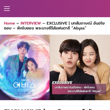
Skip
to
content
Sear
Home
–
INTERVIEW
–
EXCLUSIVE | บทสัมภาษณ์ อันฮโย
for:
ซอบ – พัคโบยอง พระนางซีรีส์แฟนตาซี “Abyss”
MA
ES
CT
EL
UTY
T
EW
US