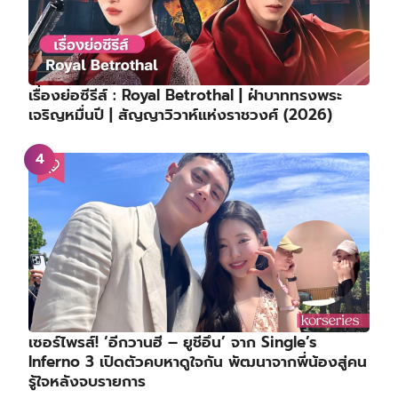
เรื่องย่อซีรีส์ : Royal Betrothal | ฝ่าบาททรงพระ
เจริญหมื่นปี | สัญญาวิวาห์แห่งราชวงศ์ (2026)
เซอร์ไพรส์! ‘อีกวานฮี – ยูชีอึน’ จาก Single’s
Inferno 3 เปิดตัวคบหาดูใจกัน พัฒนาจากพี่น้องสู่คน
รู้ใจหลังจบรายการ