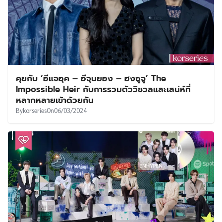
คุยกับ ‘อีแจอุค – อีจุนยอง – ฮงซูจู’ The
Impossible Heir กับการรวมตัววิชวลและเสน่ห์ที่
หลากหลายเข้าด้วยกัน
By
korseries
On
06/03/2024