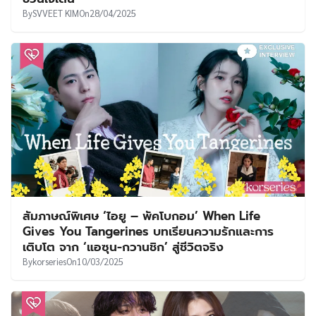
By
SVVEET KIM
On
28/04/2025
สัมภาษณ์พิเศษ ‘ไอยู – พัคโบกอม’ When Life
Gives You Tangerines บทเรียนความรักและการ
เติบโต จาก ‘แอซุน-กวานชิก’ สู่ชีวิตจริง
By
korseries
On
10/03/2025