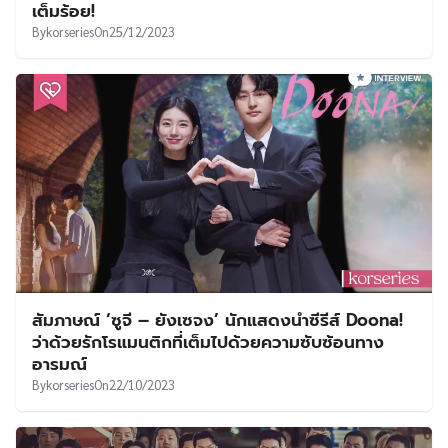
เต็มร้อย!
By
korseries
On
25/12/2023
สัมภาษณ์ ‘ซูจี – ยังเซจง’ นักแสดงนำซีรีส์ Doona!
ว่าด้วยรักโรแมนติกที่เต็มไปด้วยความซับซ้อนทาง
อารมณ์
By
korseries
On
22/10/2023