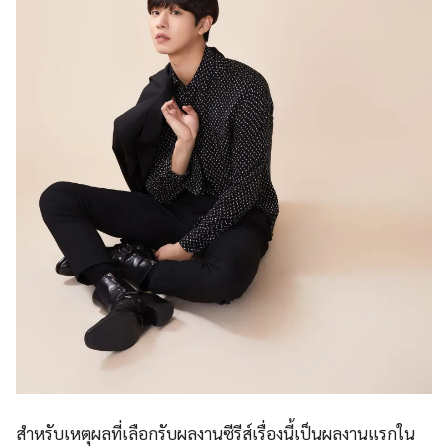
สำหรับเหตุผลที่เลือกรับผลงานซีรีส์เรื่องนี้เป็นผลงานแรกใน