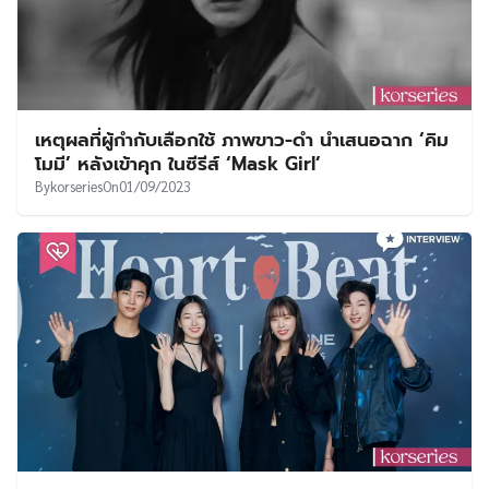
เหตุผลที่ผู้กำกับเลือกใช้ ภาพขาว-ดำ นำเสนอฉาก ‘คิม
โมมี’ หลังเข้าคุก ในซีรีส์ ‘Mask Girl’
By
korseries
On
01/09/2023