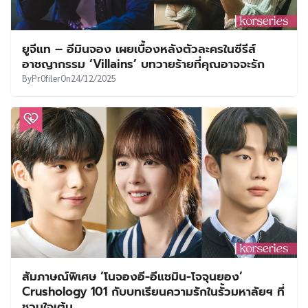
ยูจีแท – อีมินจอง เผยเบื้องหลังตัวละครในซีรีส์
อาชญากรรม ‘Villains’ บทวายร้ายที่คุณอาจจะรัก
By
Pr0filer
On
24/12/2025
สัมภาษณ์พิเศษ ‘โนจองอี-อีแชมิน-โจจุนยอง’
Crushology 101 กับบทเรียนความรักในรั้วมหาลัยฯ ที่
ชวนใจเต้น