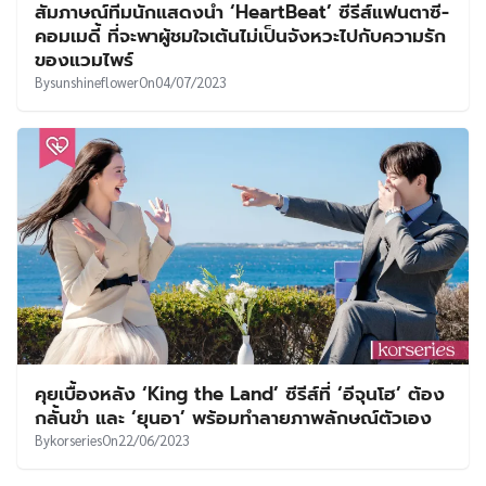
สัมภาษณ์ทีมนักแสดงนำ ‘HeartBeat’ ซีรีส์แฟนตาซี-
คอมเมดี้ ที่จะพาผู้ชมใจเต้นไม่เป็นจังหวะไปกับความรัก
ของแวมไพร์
By
sunshineflower
On
04/07/2023
คุยเบื้องหลัง ‘King the Land’ ซีรีส์ที่ ‘อีจุนโฮ’ ต้อง
กลั้นขำ และ ‘ยุนอา’ พร้อมทำลายภาพลักษณ์ตัวเอง
By
korseries
On
22/06/2023