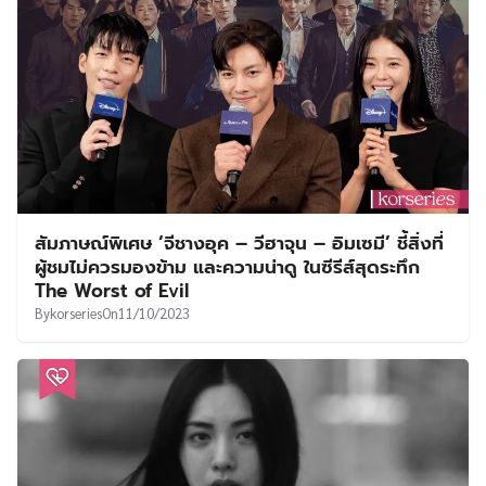
สัมภาษณ์พิเศษ ‘จีชางอุค – วีฮาจุน – อิมเซมี’ ชี้สิ่งที่
ผู้ชมไม่ควรมองข้าม และความน่าดู ในซีรีส์สุดระทึก
The Worst of Evil
By
korseries
On
11/10/2023