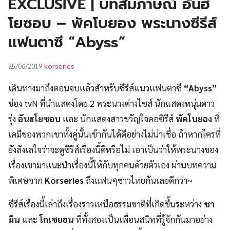
EXCLUSIVE | บทสัมภาษณ์ อันฮ
UT
โยซอบ – พัคโบยอง พระนางซีรีส์
แฟนตาซี “Abyss”
korseries
25/06/2019
เดินทางมาถึงตอนจบแล้วสำหรับซีรีส์แนวแฟนตาซี
“Abyss”
ช่อง tvN ที่นำแสดงโดย 2 พระนางต่างไซส์ นักแสดงหนุ่มดาว
รุ่ง
อันฮโยซอบ
และ นักแสดงสาวขวัญใจคอซีรีส์
พัคโบยอง
ที่
เคมีของพวกเขาทั้งคู่นั้นเข้ากันได้ดีอย่างไม่น่าเชื่อ ถ้าหากใครที่
ยังลังเลใจว่าจะดูซีรีส์เรื่องนี้ดีหรือไม่ เอาเป็นว่าให้พระนางของ
เรื่องเขามาแนะนำเรื่องนี้ให้กับทุกคนด้วยตัวเอง ผ่านบทความ
พิเศษจาก
Korseries
ถึงแฟนๆชาวไทยกันเลยดีกว่า~
ซีรีส์เรื่องนี้เล่าถึงเรื่องราวเหนือธรรมชาติที่เกิดขึ้นระหว่าง
ชา
มิน
และ
โกเซยอน
ที่ทั้งสองเป็นเพื่อนสนิทที่รู้จักกันมาอย่าง