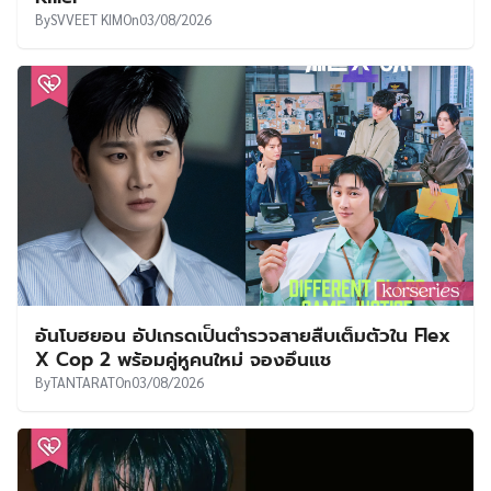
By
SVVEET KIM
On
03/08/2026
อันโบฮยอน อัปเกรดเป็นตำรวจสายสืบเต็มตัวใน Flex
X Cop 2 พร้อมคู่หูคนใหม่ จองอึนแช
By
TANTARAT
On
03/08/2026