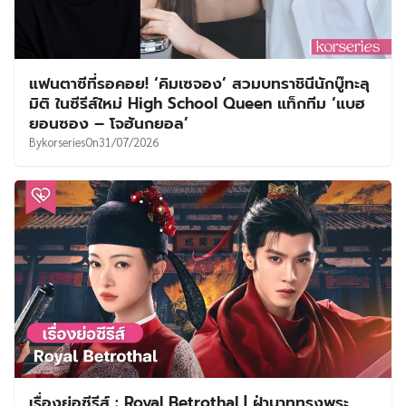
แฟนตาซีที่รอคอย! ‘คิมเซจอง’ สวมบทราชินีนักบู๊ทะลุ
มิติ ในซีรีส์ใหม่ High School Queen แท็กทีม ‘แบฮ
ยอนซอง – โจฮันกยอล’
By
korseries
On
31/07/2026
เรื่องย่อซีรีส์ : Royal Betrothal | ฝ่าบาททรงพระ