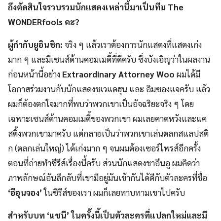
ถึงตัดสินใจรวบรวมนักแสดงเหล่านี้มาเป็นทีม The
WONDERfools คะ?
ผู้กำกับยูอินชิก:
จริง ๆ แล้วเราต้องการนักแสดงที่แสดงเก่ง
มาก ๆ และมีเซนส์ด้านคอมเมดี้ที่ดีครับ ซึ่งบังเอิญว่าในผลงาน
ก่อนหน้านี้อย่าง
Extraordinary Attorney Woo
ผมได้มี
โอกาสร่วมงานกับนักแสดงชเวแดฮุน และ อิมซองแจครับ แล้ว
ผมก็ต้องตกใจมากที่พบว่าพวกเขาเป็นอัจฉริยะจริง ๆ โดย
เฉพาะเซนส์ด้านคอมเมดี้ของพวกเขา ผมเลยคาดหวังและแค
สติ้งพวกเขามาครับ แต่กลายเป็นว่าพวกเขาเล่นตลกสแลปสติ
ก (ตลกเล่นใหญ่) ได้เก่งมาก ๆ จนผมต้องเซอร์ไพรส์อีกครั้ง
ตอนที่ถ่ายทำซีรีส์เรื่องนี้ครับ ส่วนนักแสดงชาอึนอู ผมคิดว่า
ภาพลักษณ์อันลึกลับที่เขามีอยู่มันเข้ากันได้ดีกับตัวละครที่ชื่อ
‘อีอุนจอง’
ในซีรีส์ของเรา ผมก็เลยทาบทามเขาไปครับ
สำหรับบท ‘แชนี’ ในครั้งนี้เป็นตัวละครที่แปลกใหม่และมี