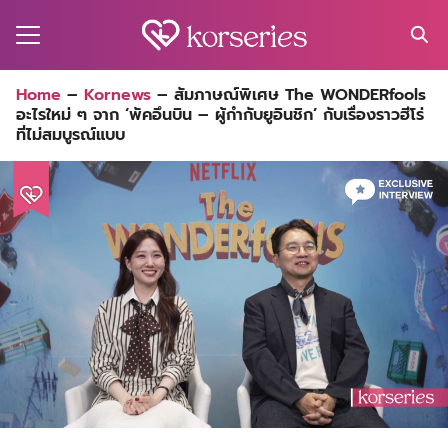
Skip
to
content
Search
Home
–
Kornews
–
สัมภาษณ์พิเศษ The WONDERfools
for:
อะไรใหม่ ๆ จาก ‘พัคอึนบิน – ผู้กำกับยูอินชิก’ กับเรื่องราวฮีโร่
MA
ที่ไม่สมบูรณ์แบบ
ES
CT
EL
UTY
T
EW
US