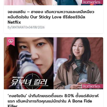
จองแฮอิน – ฮายอง เติมความหวานและเคมีเหนียว
หนึบติดใจใน Our Sticky Love ซีรีส์ออริจินัล
Netflix
By
TANTARAT
On
04/08/2026
‘กงฮโยจิน’ นำทีมโกยเรตติ้งแตะ 8.0% ตั้งแต่สัปดาห์
แรก เดินหน้าภารกิจคุณแม่นักฆ่าใน A Bona Fide
Killer