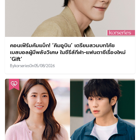
คอนเฟิร์มคัมแบ็ก! ‘คิมอูบิน’ เตรียมสวมบทโค้ช
เบสบอลผู้มีพลังวิเศษ ในซีรีส์กีฬา-แฟนตาซีเรื่องใหม่
‘Gift’
By
korseries
On
05/08/2026