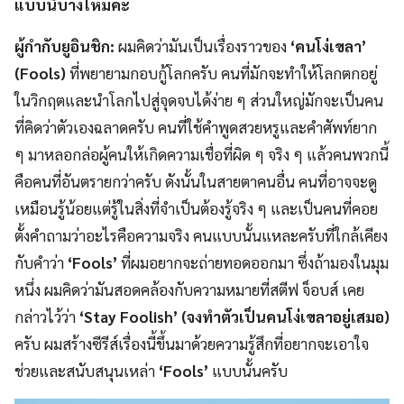
แบบนี้บ้างไหมคะ
ผู้กำกับยูอินชิก:
ผมคิดว่ามันเป็นเรื่องราวของ
‘คนโง่เขลา’
(Fools)
ที่พยายามกอบกู้โลกครับ คนที่มักจะทำให้โลกตกอยู่
ในวิกฤตและนำโลกไปสู่จุดจบได้ง่าย ๆ ส่วนใหญ่มักจะเป็นคน
ที่คิดว่าตัวเองฉลาดครับ คนที่ใช้คำพูดสวยหรูและคำศัพท์ยาก
ๆ มาหลอกล่อผู้คนให้เกิดความเชื่อที่ผิด ๆ จริง ๆ แล้วคนพวกนี้
คือคนที่อันตรายกว่าครับ ดังนั้นในสายตาคนอื่น คนที่อาจจะดู
เหมือนรู้น้อยแต่รู้ในสิ่งที่จำเป็นต้องรู้จริง ๆ และเป็นคนที่คอย
ตั้งคำถามว่าอะไรคือความจริง คนแบบนั้นแหละครับที่ใกล้เคียง
กับคำว่า
‘Fools’
ที่ผมอยากจะถ่ายทอดออกมา ซึ่งถ้ามองในมุม
หนึ่ง ผมคิดว่ามันสอดคล้องกับความหมายที่สตีฟ จ็อบส์ เคย
กล่าวไว้ว่า
‘Stay Foolish’ (จงทำตัวเป็นคนโง่เขลาอยู่เสมอ)
ครับ ผมสร้างซีรีส์เรื่องนี้ขึ้นมาด้วยความรู้สึกที่อยากจะเอาใจ
ช่วยและสนับสนุนเหล่า
‘Fools’
แบบนั้นครับ