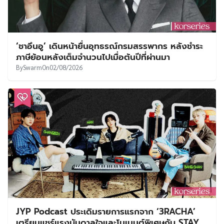
‘ชาอึนอู’ เดินหน้ายื่นอุทธรณ์กรมสรรพากร หลังชำระ
ภาษีย้อนหลังเต็มจำนวนไปเมื่อต้นปีที่ผ่านมา
By
Swarm
On
02/08/2026
JYP Podcast ประเดิมรายการแรกจาก ‘3RACHA’
เตรียมแชร์แรงบันดาลใจและโมเมนต์พิเศษกับ STAY