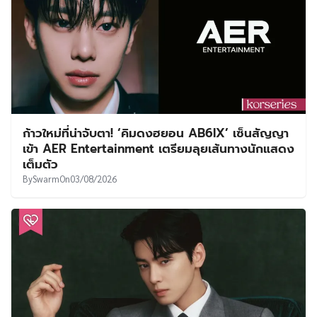
ก้าวใหม่ที่น่าจับตา! ‘คิมดงฮยอน AB6IX’ เซ็นสัญญา
เข้า AER Entertainment เตรียมลุยเส้นทางนักแสดง
เต็มตัว
By
Swarm
On
03/08/2026