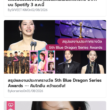
บน Spotify 3 ส.ค.นี้
By
SVVEET KIM
On
02/08/2026
สรุปผลงานประกาศรางวัล 5th Blue Dragon Series
Awards ⋯ คิมโกอึน คว้าแดซัง!
By
korseries
On
01/08/2026