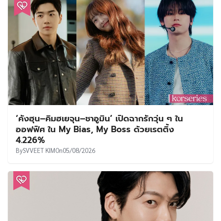
‘คังฮุน–คิมฮเยจุน–ชาอูมิน’ เปิดฉากรักวุ่น ๆ ใน
ออฟฟิศ ใน My Bias, My Boss ด้วยเรตติ้ง
4.226%
By
SVVEET KIM
On
05/08/2026