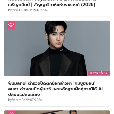
เจริญหมื่นปี | สัญญาวิวาห์แห่งราชวงศ์ (2026)
By
SVVEET KIM
On
29/07/2026
พ้นมลทิน! ตำรวจปัดตกข้อกล่าวหา ‘คิมซูฮยอน’
คบหา-ล่วงละเมิดผู้เยาว์ เผยหลักฐานฝั่งคู่กรณีใช้ AI
ปลอมแปลงเสียง
By
Swarm
On
29/07/2026