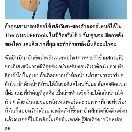
ถ้าคุณสามารถเลือกใช้พลังวิเศษของตัวละครไหนก็ได้ใน
The WONDERfools ในชีวิตจริงได้ 1 วัน คุณจะเลือกพลัง
ของใคร และสิ่งแรกที่คุณจะทำด้วยพลังนั้นคืออะไรคะ
พัคอึนบิน:
ฉันคิดว่าพลังเทเลพอร์ต (การหายตัวข้ามสถานที่)
ของอึนแชนีน่าจะดีที่สุดค่ะ อย่างเช่น ตอนที่เราต้องไปถ่ายทำ
ลึกเข้าไปในภูเขา ถ้าเกิดอยากเข้าห้องน้ำ แล้วสามารถวาร์ปก
ลับไปเข้าห้องน้ำที่บ้านได้มันจะดีแค่ไหนกันนะ ฉันเคยคิดแบบ
นี้ค่ะ และที่สำคัญที่สุดคือ เมื่อถ่ายทำเสร็จก็จะได้กลับบ้านได้
เร็ว ๆ ด้วย ฉันเลยชอบพลังเทเลพอร์ตค่ะ ระหว่างที่ถ่ายทำเรื่อง
นี้ ฉันก็แอบหวังว่าฉันน่าจะมีพลังนี้ขึ้นมาบ้างสักนิดก็ยังดี แต่จน
แล้วจนรอดก็ไม่มีพลังนั้นเกิดขึ้นเลยค่ะ รู้สึกเสียดายนิดหน่อย
ค่ะ