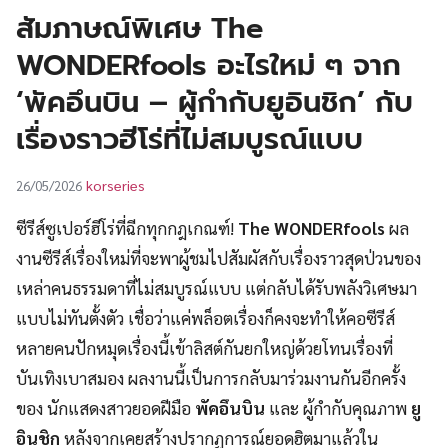
UT
สัมภาษณ์พิเศษ The
WONDERfools อะไรใหม่ ๆ จาก
‘พัคอึนบิน – ผู้กำกับยูอินชิก’ กับ
เรื่องราวฮีโร่ที่ไม่สมบูรณ์แบบ
korseries
26/05/2026
ซีรีส์ซูเปอร์ฮีโร่ที่ฉีกทุกกฎเกณฑ์!
The WONDERfools
ผล
งานซีรีส์เรื่องใหม่ที่จะพาผู้ชมไปสัมผัสกับเรื่องราวสุดป่วนของ
เหล่าคนธรรมดาที่ไม่สมบูรณ์แบบ แต่กลับได้รับพลังวิเศษมา
แบบไม่ทันตั้งตัว เชื่อว่าแค่พล็อตเรื่องก็คงจะทำให้คอซีรีส์
หลายคนปักหมุดเรื่องนี้เข้าลิสต์กันยกใหญ่ด้วยโทนเรื่องที่
บันเทิงเบาสมอง ผลงานนี้เป็นการกลับมาร่วมงานกันอีกครั้ง
ของ นักแสดงสาวยอดฝีมือ
พัคอึนบิน
และ ผู้กำกับคุณภาพ
ยู
อินชิก
หลังจากเคยสร้างปรากฏการณ์ยอดฮิตมาแล้วใน