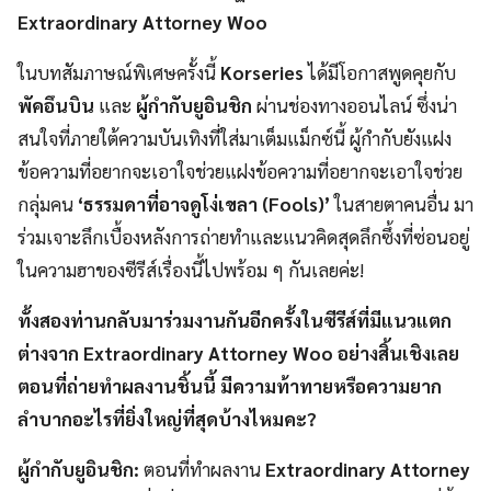
Extraordinary Attorney Woo
ในบทสัมภาษณ์พิเศษครั้งนี้
Korseries
ได้มีโอกาสพูดคุยกับ
พัคอึนบิน
และ
ผู้กำกับยูอินชิก
ผ่านช่องทางออนไลน์ ซึ่งน่า
สนใจที่ภายใต้ความบันเทิงที่ใส่มาเต็มแม็กซ์นี้ ผู้กำกับยังแฝง
ข้อความที่อยากจะเอาใจช่วยแฝงข้อความที่อยากจะเอาใจช่วย
กลุ่มคน
‘ธรรมดาที่อาจดูโง่เขลา (Fools)’
ในสายตาคนอื่น มา
ร่วมเจาะลึกเบื้องหลังการถ่ายทำและแนวคิดสุดลึกซึ้งที่ซ่อนอยู่
ในความฮาของซีรีส์เรื่องนี้ไปพร้อม ๆ กันเลยค่ะ!
ทั้งสองท่านกลับมาร่วมงานกันอีกครั้งในซีรีส์ที่มีแนวแตก
ต่างจาก Extraordinary Attorney Woo อย่างสิ้นเชิงเลย
ตอนที่ถ่ายทำผลงานชิ้นนี้ มีความท้าทายหรือความยาก
ลำบากอะไรที่ยิ่งใหญ่ที่สุดบ้างไหมคะ?
ผู้กำกับยูอินชิก:
ตอนที่ทำผลงาน
Extraordinary Attorney