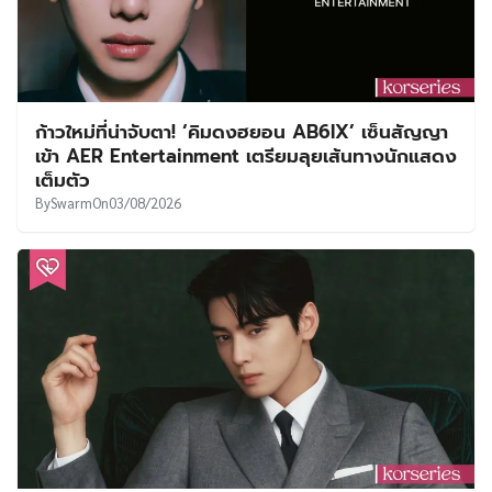
ก้าวใหม่ที่น่าจับตา! ‘คิมดงฮยอน AB6IX’ เซ็นสัญญา
เข้า AER Entertainment เตรียมลุยเส้นทางนักแสดง
เต็มตัว
By
Swarm
On
03/08/2026