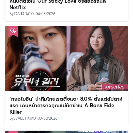
หนึบติดใจใน Our Sticky Love ซีรีส์ออริจินัล
Netflix
By
TANTARAT
On
04/08/2026
‘กงฮโยจิน’ นำทีมโกยเรตติ้งแตะ 8.0% ตั้งแต่สัปดาห์
แรก เดินหน้าภารกิจคุณแม่นักฆ่าใน A Bona Fide
Killer
By
SVVEET KIM
On
03/08/2026