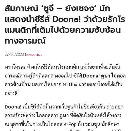
UT
สัมภาษณ์ ‘ซูจี – ยังเซจง’ นัก
แสดงนำซีรีส์ Doona! ว่าด้วยรักโร
แมนติกที่เต็มไปด้วยความซับซ้อน
ทางอารมณ์
korseries
22/10/2023
หากใครหลงใหลในซีรีส์แนวโรแมนติก แต่ก็อยากที่จะสัมผัส
อารมณ์ความรู้สึกที่แตกต่างออกไป ซีรีส์
Doona! ดูนา ไอดอล
สาวข้างบ้าน
ผลงานใหม่จาก Netflix น่าจะตอบโจทย์ได้เป็น
อย่างดี
Doona!
เป็นซีรีส์ที่สร้างจากเว็บตูนดังในชื่อเดียวกัน ถ่ายทอด
ความรักระหว่าง ไอดอลสาว
ดูนา
ที่ตัดสินใจหันหลังให้วงการ
ณ จุดขาขึ้นในการเป็นไอดอล K-Pop กับ
วอนจุน
นักศึกษา