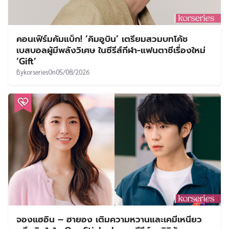
คอนเฟิร์มคัมแบ็ก! ‘คิมอูบิน’ เตรียมสวมบทโค้ช
เบสบอลผู้มีพลังวิเศษ ในซีรีส์กีฬา-แฟนตาซีเรื่องใหม่
‘Gift’
By
korseries
On
05/08/2026
จองแฮอิน – ฮายอง เติมความหวานและเคมีเหนียว