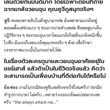
เล่นด้วยกันมันดีมาก โดยเฉพาะตอนที่ถ่าย
ฉากแกล้งวอนจุน คุณซูจีดูสนุกจริงๆ
ซูจี:
คงจะเพราะอินในตัวดูนามากค่ะ ฉันพยายามแกล้งอยู่
ตลอดตั้งแต่ช่วงแรก ๆ ของการถ่ายทำเลยค่ะ คือพอดูนาเห็น
ปฏิกิริยางง ๆ ของวอนจุนเวลาโดนแกล้งก็จะยิ่งแกล้งหนักขึ้น
ไปอีก ฉันเองก็เลยแกล้งคุณเซจงจริง ๆ ด้วย เพื่อรักษา
บรรยากาศแบบนั้นในกองถ่ายไว้ค่ะ
ในเรื่องตัวละครดูนาและวอนจุนอาศัยอยู่ใน
แชร์เฮาส์ แล้วถ้าเป็นในชีวิตจริงแล้ว คิดว่า
จะสามารถเป็นเพื่อนบ้านที่ดีต่อกันได้หรือไม่
ยังเซจง:
ถามในกรณีของซูจีและยังเซจงใช่ไหมครับ? (ยกมือ
ทำรูปกากบาท) ไม่ครับ…เพราะว่าเธอแกล้งผมบ่อยมากเลย
ครับ
“She always attack me…”