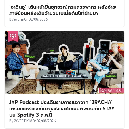
‘ชาอึนอู’ เดินหน้ายื่นอุทธรณ์กรมสรรพากร หลังชำระ
ภาษีย้อนหลังเต็มจำนวนไปเมื่อต้นปีที่ผ่านมา
By
Swarm
On
02/08/2026
JYP Podcast ประเดิมรายการแรกจาก ‘3RACHA’
เตรียมแชร์แรงบันดาลใจและโมเมนต์พิเศษกับ STAY
บน Spotify 3 ส.ค.นี้
By
SVVEET KIM
On
02/08/2026