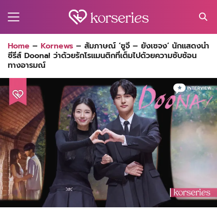
Skip
to
content
Search
Home
–
Kornews
–
สัมภาษณ์ ‘ซูจี – ยังเซจง’ นักแสดงนำ
for:
ซีรีส์ Doona! ว่าด้วยรักโรแมนติกที่เต็มไปด้วยความซับซ้อน
MA
ทางอารมณ์
ES
CT
EL
UTY
T
EW
US