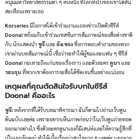
หนุ่มมหาวิทยาลัยธรรมดา ๆ คนหนึ่ง ที่โลกทั้งใบของเขาได้สั่น
สะเทือนเพราะเธอ
Korseries
มีโอกาสได้เข้าร่วมงานแถลงข่าวเปิดตัวซีรีส์
Doona!
พร้อมกับเข้าร่วมเซสชันการสัมภาษณ์ของสื่อต่างชาติ
กับ นักแสดงนำ
ซูจี
และ
ยังเซจง
ซึ่งการตอบคำถามของพวก
เขาผ่านบทสัมภาษณ์นี้ เชื่อว่าจะทำให้ผู้ชมและแฟน ๆ ซีรีส์
Doona!
กะเทาะถึงแก่นของเรื่องราว และตัวละคร
ดูนา
และ
วอนจุน
ที่พวกเขาต้องการจะสื่อได้ชัดเจนขึ้นอย่างแน่นอน
เหตุผลที่คุณตัดสินใจรับบทในซีรีส์
Doona!
คืออะไร
ซูจี:
หลังจากที่ได้รับบทมาพิจารณา ฉันก็ตามไปอ่านเว็บตูน
ต้นฉบับเลยค่ะ เพราะอยากเห็นภาพก่อนว่าในเว็บตูนถ่ายทอด
ออกมาอย่างไร ซึ่งตัวละครดูนาเองก็มีเสน่ห์และให้ความรู้สึกที่
เป็นเอกลักษณ์ ทำให้เนื้อเรื่องน่าสนใจมาก ๆ เลยค่ะ นอกจาก