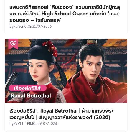
แฟนตาซีที่รอคอย! ‘คิมเซจอง’ สวมบทราชินีนักบู๊ทะลุ
มิติ ในซีรีส์ใหม่ High School Queen แท็กทีม ‘แบฮ
ยอนซอง – โจฮันกยอล’
By
korseries
On
31/07/2026
เรื่องย่อซีรีส์ : Royal Betrothal | ฝ่าบาททรงพระ
เจริญหมื่นปี | สัญญาวิวาห์แห่งราชวงศ์ (2026)
By
SVVEET KIM
On
29/07/2026