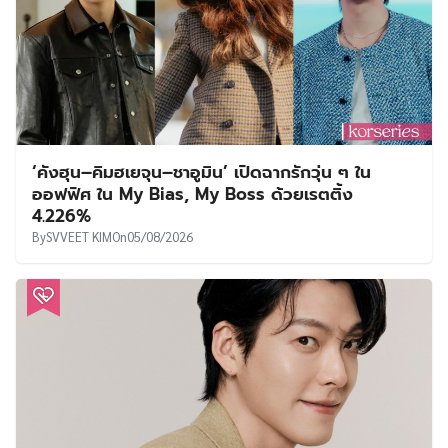
‘คังฮุน–คิมฮเยจุน–ชาอูมิน’ เปิดฉากรักวุ่น ๆ ใน
ออฟฟิศ ใน My Bias, My Boss ด้วยเรตติ้ง
4.226%
By
SVVEET KIM
On
05/08/2026