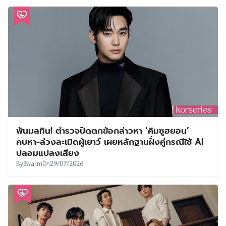
พ้นมลทิน! ตำรวจปัดตกข้อกล่าวหา ‘คิมซูฮยอน’
คบหา-ล่วงละเมิดผู้เยาว์ เผยหลักฐานฝั่งคู่กรณีใช้ AI
ปลอมแปลงเสียง
By
Swarm
On
29/07/2026