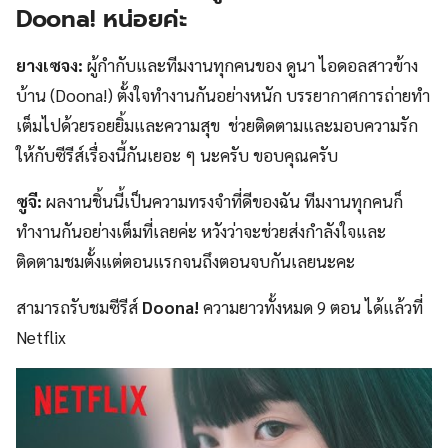
Doona!
หน่อย
ค่ะ
ยางเซจง:
ผู้กำกับและทีมงานทุกคนของ ดูนา ไอดอลสาวข้าง
บ้าน (Doona!) ตั้งใจทำงานกันอย่างหนัก บรรยากาศการถ่ายทำ
เต็มไปด้วยรอยยิ้มและความสุข ช่วยติดตามและมอบความรัก
ให้กับซีรีส์เรื่องนี้กันเยอะ ๆ นะครับ ขอบคุณครับ
ซูจี:
ผลงานชิ้นนี้เป็นความทรงจำที่ดีของฉัน ทีมงานทุกคนก็
ทำงานกันอย่างเต็มที่เลยค่ะ หวังว่าจะช่วยส่งกำลังใจและ
ติดตามชมตั้งแต่ตอนแรกจนถึงตอนจบกันเลยนะคะ
สามารถรับชมซีรีส์
Doona!
ความยาวทั้งหมด 9 ตอน ได้แล้วที่
Netflix