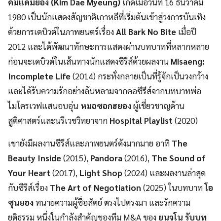
คิมแดมยอง (Kim Dae Myeung)
เกิดเมื่อวันที่ 16 ธันวาคม
1980 เป็นนักแสดงสัญชาติเกาหลีที่เริ่มต้นเข้าสู่วงการบันเทิง
ด้วยการเดบิวต์ในภาพยนตร์เรื่อง
All Bark No Bite
เมื่อปี
2012 และได้พัฒนาทักษะการแสดงผ่านบทบาทที่หลากหลาย
ก่อนจะเดบิวต์ในเส้นทางนักแสดงซีรีส์ด้วยผลงาน
Misaeng:
Incomplete Life
(2014) กระทั่งกลายเป็นที่รู้จักเป็นวงกว้าง
และได้รับความรักอย่างล้นหลามจากคอซีรีส์จากบทบาทพ่อ
ไมโครเวฟแสนอบอุ่น
หมอซอกฮยอง
ผู้เชี่ยวชาญด้าน
สูติศาสตร์และนรีเวชวิทยาจาก
Hospital Playlist
(2020)
เขายังมีผลงานซีรีส์และภาพยนตร์ดังมากมาย อาทิ
The
Beauty Inside
(2015),
Pandora
(2016),
The Sound of
Your Heart
(2017),
Light Shop
(2024) และผลงานล่าสุด
กับซีรีส์เรื่อง
The Art of Negotiation
(2025) ในบทบาท
โอ
ซุนยอง
ทนายความผู้ซื่อสัตย์ ตรงไปตรงมา และรักความ
ยุติธรรม หนึ่งในกำลังสำคัญของทีม M&A ของ
ยุนจูโน
รับบท