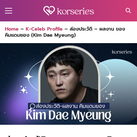
Skip
to
content
Search
Home
–
K-Celeb Profile
–
ส่องประวัติ – ผลงาน ของ
for:
คิมแดมยอง (Kim Dae Myeung)
MA
ES
CT
EL
UTY
T
EW
US