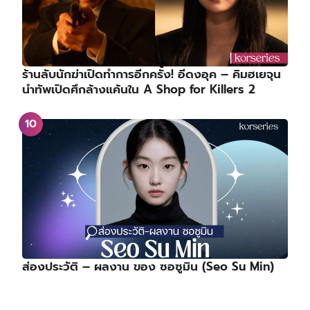
ร้านลับนักฆ่าเปิดทำการอีกครั้ง! อีดงอุค – คิมฮเยจุน
นำทัพเปิดศึกล้างแค้นใน A Shop for Killers 2
ส่องประวัติ – ผลงาน ของ ซอซูมิน (Seo Su Min)