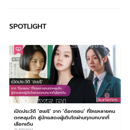
SPOTLIGHT
เปิดประวัติ ‘ฮเยริ’ จาก ‘ด็อกซอน’ ที่ใครหลายคน
ตกหลุมรัก สู่นักแสดงผู้เติบโตผ่านทุกบทบาทที่
เลือกเดิน
31/07/2026