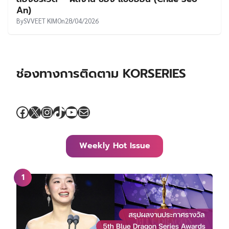
An)
By
SVVEET KIM
On
28/04/2026
ช่องทางการติดตาม KORSERIES
Facebook
X
Instagram
TikTok
YouTube
Mail
Weekly Hot Issue