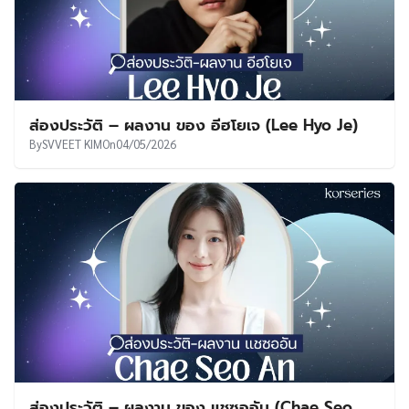
ส่องประวัติ – ผลงาน ของ อีฮโยเจ (Lee Hyo Je)
By
SVVEET KIM
On
04/05/2026
ส่องประวัติ – ผลงาน ของ แชซออัน (Chae Seo