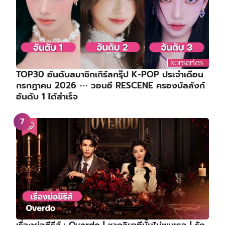
TOP30 อันดับสมาชิกเกิร์ลกรุ๊ป K-POP ประจำเดือน
กรกฎาคม 2026 ⋯ วอนอี RESCENE ครองบัลลังก์
อันดับ 1 ได้สำเร็จ
เรื่องย่อซีรีส์ : Overdo | หากวินาทีนั้นไม่พบเธอ | รัก