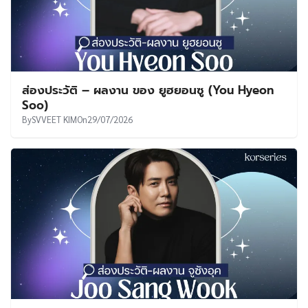
ส่องประวัติ – ผลงาน ของ ยูฮยอนซู (You Hyeon
Soo)
By
SVVEET KIM
On
29/07/2026