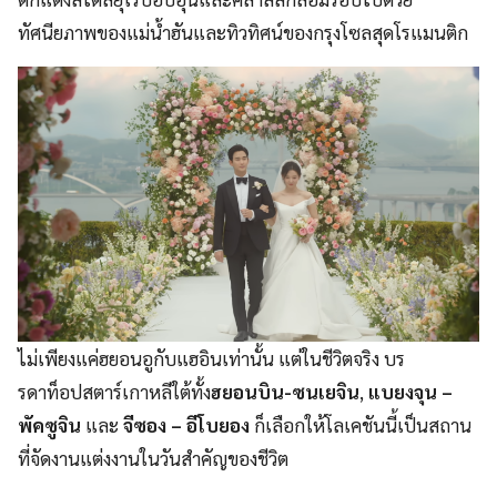
ทัศนียภาพของแม่น้ำฮันและทิวทิศน์ของกรุงโซลสุดโรแมนติก
ไม่เพียงแค่ฮยอนอูกับแฮอินเท่านั้น แต่ในชีวิตจริง บร
รดาท็อปสตาร์เกาหลีใต้ทั้ง
ฮยอนบิน-ซนเยจิน
,
แบยงจุน –
พัคซูจิน
และ
จีซอง – อีโบยอง
ก็เลือกให้โลเคชันนี้เป็นสถาน
ที่จัดงานแต่งงานในวันสำคัญของชีวิต