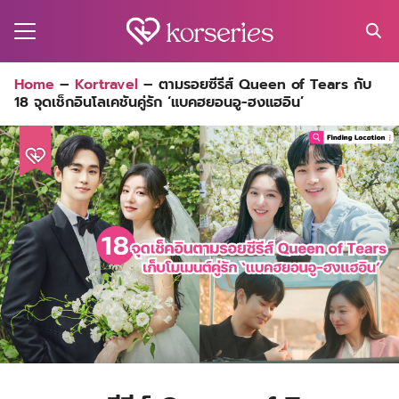
Skip
to
content
Search
Home
–
Kortravel
–
ตามรอยซีรีส์ Queen of Tears กับ
for:
18 จุดเช็กอินโลเคชันคู่รัก ‘แบคฮยอนอู-ฮงแฮอิน’
MA
ES
CT
EL
UTY
T
EW
US