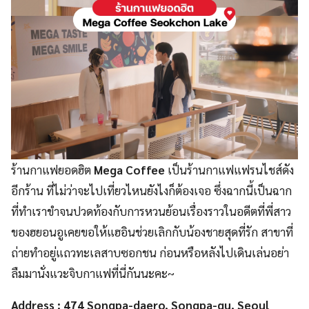
ร้านกาแฟยอดฮิต
Mega Coffee
เป็นร้านกาแฟแฟรนไชส์ดัง
อีกร้าน ที่ไม่ว่าจะไปเที่ยวไหนยังไงก็ต้องเจอ ซึ่งฉากนี้เป็นฉาก
ที่ทำเราขำจนปวดท้องกับการหวนย้อนเรื่องราวในอดีตที่พี่สาว
ของฮยอนอูเคยขอให้แฮอินช่วยเลิกกับน้องชายสุดที่รัก สาขาที่
ถ่ายทำอยู่แถวทะเลสาบซอกชน ก่อนหรือหลังไปเดินเล่นอย่า
ลืมมานั่งแวะจิบกาแฟที่นี่กันนะคะ~
Address : 474 Songpa-daero, Songpa-gu, Seoul