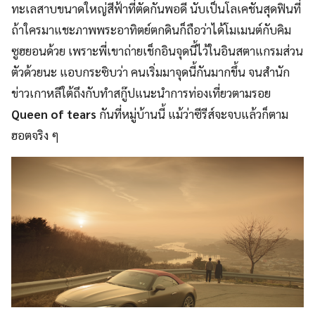
ทะเลสาบขนาดใหญ่สีฟ้าที่ตัดกันพอดี นับเป็นโลเคชันสุดฟินที่
ถ้าใครมาแชะภาพพระอาทิตย์ตกดินก็ถือว่าได้โมเมนต์กับคิม
ซูฮยอนด้วย เพราะพี่เขาถ่ายเช็กอินจุดนี้ไว้ในอินสตาแกรมส่วน
ตัวด้วยนะ แอบกระซิบว่า คนเริ่มมาจุดนี้กันมากขึ้น จนสำนัก
ข่าวเกาหลีใต้ถึงกับทำสกู๊ปแนะนำการท่องเที่ยวตามรอย
Queen of tears
กันที่หมู่บ้านนี้ แม้ว่าซีรีส์จะจบแล้วก็ตาม
ฮอตจริง ๆ