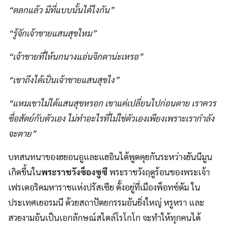
“ตลกแล้ว มีที่แบบนั้นได้ไงกัน”
“รู้จักเจ้าชายแสนสุขไหม”
“เจ้าชายที่ให้นกนางแอ่นจิกตาน่ะเหรอ”
“เขาถึงได้เป็นเจ้าชายแสนสุขไง”
“แหมเขาไม่ได้แสนสุขหรอก เขาแค่เปลี่ยนไปก่อนตาย เราควร
ซื่อสัตย์กับตัวเอง ไม่ทำอะไรที่ไม่ใช่ตัวเองเพียงเพราะเรากำลัง
จะตาย”
บทสนทนาของฮยอนอูและแฮอินได้พูดคุยกันระหว่างฮันนีมูน
เกิดขึ้นใน
พระราชวังซ็องซูซี
พระราชวังฤดูร้อนของพระเจ้า
เฟรเดอริคมหาราชแห่งปรัสเซีย ตั้งอยู่ที่เมืองพ็อทซ์ดัม ใน
ประเทศเยอรมนี ด้วยสถาปัตยกรรมอันยิ่งใหญ่ หรูหรา และ
สวยงามอันเป็นเอกลักษณ์สไตล์โรโกโก จะทำให้ทุกคนได้