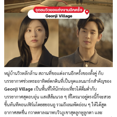
หมู่บ้านวิวหลักล้าน สถานที่ขอแต่งงานอีกครั้งของทั้งคู่ กับ
บรรยากาศช่วงพระอาทิตย์ตกดินที่เป็นจุดแลนมาร์กสำคัญของ
Geonji Village
เป็นพื้นที่ให้นักท่องเที่ยวได้ดื่มด่ำกับ
บรรยากาศสุดอบอุ่น แสงสีส้มนวล ๆ ที่ใครมาอยู่ตรงนี้ก็จะสวย
ขึ้นทันทีคอนเฟิร์มโดยฮยอนอู รวมถึงลมพัดอ่อน ๆ ให้ได้สูด
อากาศสดชื่น กวาดตาลงมาพบวิวภูเขาสุดลูกหูลูกตา และ