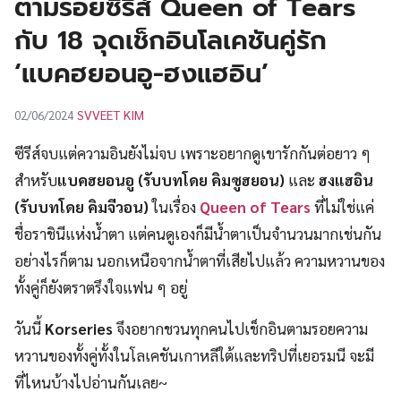
ตามรอยซีรีส์ Queen of Tears
UT
กับ 18 จุดเช็กอินโลเคชันคู่รัก
‘แบคฮยอนอู-ฮงแฮอิน’
SVVEET KIM
02/06/2024
ซีรีส์จบแต่ความอินยังไม่จบ เพราะอยากดูเขารักกันต่อยาว ๆ
สำหรับ
แบคฮยอนอู (รับบทโดย คิมซูฮยอน)
และ
ฮงแฮอิน
(รับบทโดย คิมจีวอน)
ในเรื่อง
Queen of Tears
ที่ไม่ใช่แค่
ชื่อราชินีแห่งน้ำตา แต่คนดูเองก็มีน้ำตาเป็นจำนวนมากเช่นกัน
อย่างไรก็ตาม นอกเหนือจากน้ำตาที่เสียไปแล้ว ความหวานของ
ทั้งคู่ก็ยังตราตรึงใจแฟน ๆ อยู่
วันนี้
Korseries
จึงอยากชวนทุกคนไปเช็กอินตามรอยความ
หวานของทั้งคู่ทั้งในโลเคชันเกาหลีใต้และทริปที่เยอรมนี จะมี
ที่ไหนบ้างไปอ่านกันเลย~