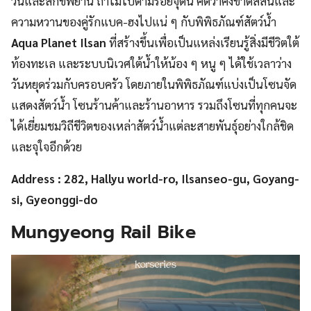
วน์และสักขีพยาน ถ้าไม่ไปตามรอยจุดนี้ คิดว่าคงขาดสีสันและ
ความหวานของคู่รักแบค-ฮงไปแน่ ๆ กับพิพิธภัณฑ์สัตว์น้ำ
Aqua Planet Ilsan
ที่สร้างขึ้นเพื่อเป็นแหล่งเรียนรู้สิ่งมีชีวิตใต้
ท้องทะเล และระบบนิเวศใต้น้ำให้น้อง ๆ หนู ๆ ได้ใช้เวลาว่าง
วันหยุดร่วมกับครอบครัว โดยภายในพิพิธภัณฑ์แบ่งเป็นโซนจัด
แสดงสัตว์น้ำ โซนร้านค้าและร้านอาหาร รวมถึงโซนที่ทุกคนจะ
ได้เยี่ยมชมวิถีชีวิตของเหล่าสัตว์น้ำแต่ละสายพันธุ์อย่างใกล้ชิด
และจุใจอีกด้วย
Address : 282, Hallyu world-ro, Ilsanseo-gu, Goyang-
si, Gyeonggi-do
Mungyeong Rail Bike