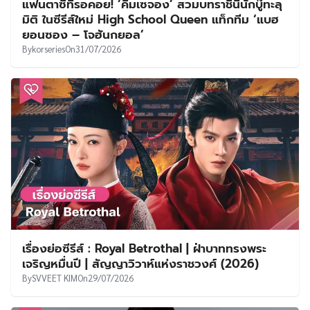
แฟนตาซีที่รอคอย! ‘คิมเซจอง’ สวมบทราชินีนักบู๊ทะลุ
มิติ ในซีรีส์ใหม่ High School Queen แท็กทีม ‘แบฮ
ยอนซอง – โจฮันกยอล’
By
korseries
On
31/07/2026
เรื่องย่อซีรีส์ : Royal Betrothal | ฝ่าบาททรงพระ
เจริญหมื่นปี | สัญญาวิวาห์แห่งราชวงศ์ (2026)
By
SVVEET KIM
On
29/07/2026