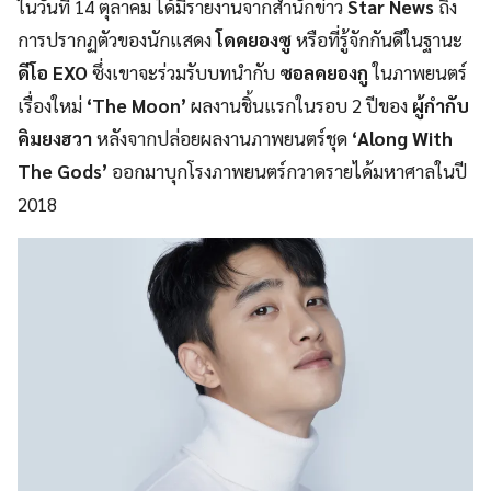
ในวันที่ 14 ตุลาคม ได้มีรายงานจากสำนักข่าว
Star News
ถึง
การปรากฏตัวของนักแสดง
โดคยองซู
หรือที่รู้จักกันดีในฐานะ
ดีโอ EXO
ซึ่งเขาจะร่วมรับบทนำกับ
ซอลคยองกู
ในภาพยนตร์
เรื่องใหม่
‘The Moon’
ผลงานชิ้นแรกในรอบ 2 ปีของ
ผู้กำกับ
คิมยงฮวา
หลังจากปล่อยผลงานภาพยนตร์ชุด
‘Along With
The Gods’
ออกมาบุกโรงภาพยนตร์กวาดรายได้มหาศาลในปี
2018