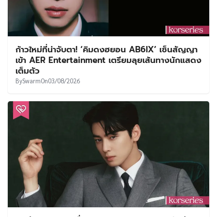
ก้าวใหม่ที่น่าจับตา! ‘คิมดงฮยอน AB6IX’ เซ็นสัญญา
เข้า AER Entertainment เตรียมลุยเส้นทางนักแสดง
เต็มตัว
By
Swarm
On
03/08/2026