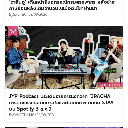
‘ชาอึนอู’ เดินหน้ายื่นอุทธรณ์กรมสรรพากร หลังชำระ
ภาษีย้อนหลังเต็มจำนวนไปเมื่อต้นปีที่ผ่านมา
By
Swarm
On
02/08/2026
JYP Podcast ประเดิมรายการแรกจาก ‘3RACHA’
เตรียมแชร์แรงบันดาลใจและโมเมนต์พิเศษกับ STAY
บน Spotify 3 ส.ค.นี้
By
SVVEET KIM
On
02/08/2026