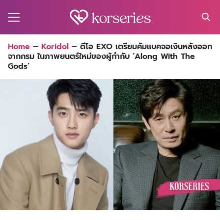
Skip
to
content
Search
Home
–
Koridol
–
ดีโอ EXO เตรียมคัมแบคจอเงินหลังออก
for:
จากกรม ในภาพยนตร์ใหม่ของผู้กำกับ ‘Along With The
MA
Gods’
ES
CT
EL
UTY
T
EW
US