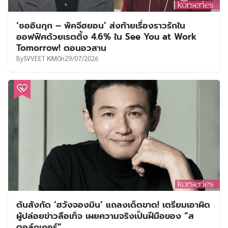
‘ซออินกุก – พัคจีฮยอน’ ส่งท้ายเรื่องราวรักใน
ออฟฟิศด้วยเรตติ้ง 4.6% ใน See You at Work
Tomorrow! ตอนอวสาน
By
SVVEET KIM
On
29/07/2026
ต้นสังกัด ‘ฮวังจองมิน’ แถลงเด็ดขาด! เตรียมเอาผิด
ผู้ปล่อยข่าวลือเท็จ เผยความจริงเป็นฝีมือของ “ส
ตอล์กเกอร์”