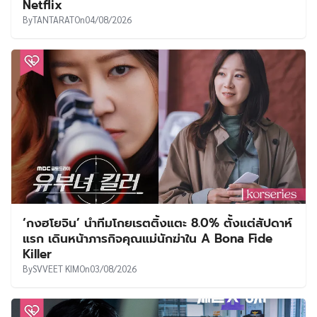
Netflix
By
TANTARAT
On
04/08/2026
‘กงฮโยจิน’ นำทีมโกยเรตติ้งแตะ 8.0% ตั้งแต่สัปดาห์
แรก เดินหน้าภารกิจคุณแม่นักฆ่าใน A Bona Fide
Killer
By
SVVEET KIM
On
03/08/2026