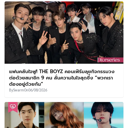
แฟนคลับใจฟู! THE BOYZ คอนเฟิร์มลุยกิจกรรมวง
ต่อด้วยสมาชิก 9 คน ลั่นความในใจสุดซึ้ง “พวกเรา
ต้องอยู่ด้วยกัน”
By
Swarm
On
06/08/2026