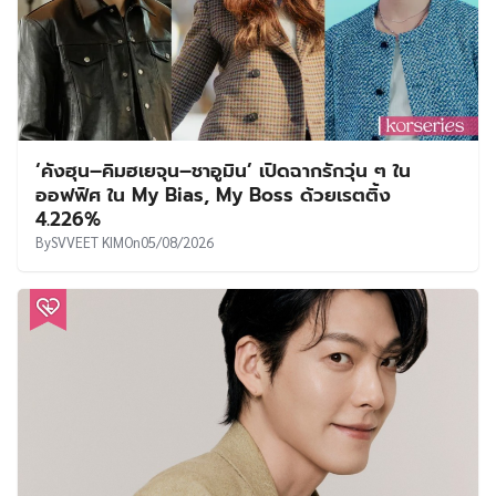
‘คังฮุน–คิมฮเยจุน–ชาอูมิน’ เปิดฉากรักวุ่น ๆ ใน
ออฟฟิศ ใน My Bias, My Boss ด้วยเรตติ้ง
4.226%
By
SVVEET KIM
On
05/08/2026