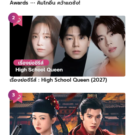
Awards ⋯ คิมโกอึน คว้าแดซัง!
เรื่องย่อซีรีส์ : High School Queen (2027)