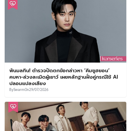
พ้นมลทิน! ตำรวจปัดตกข้อกล่าวหา ‘คิมซูฮยอน’
คบหา-ล่วงละเมิดผู้เยาว์ เผยหลักฐานฝั่งคู่กรณีใช้ AI
ปลอมแปลงเสียง
By
Swarm
On
29/07/2026