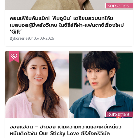
คอนเฟิร์มคัมแบ็ก! ‘คิมอูบิน’ เตรียมสวมบทโค้ช
เบสบอลผู้มีพลังวิเศษ ในซีรีส์กีฬา-แฟนตาซีเรื่องใหม่
‘Gift’
By
korseries
On
05/08/2026
จองแฮอิน – ฮายอง เติมความหวานและเคมีเหนียว
หนึบติดใจใน Our Sticky Love ซีรีส์ออริจินัล