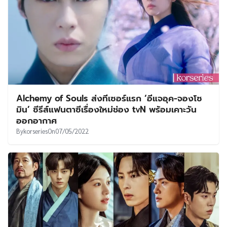
Alchemy of Souls ส่งทีเซอร์แรก ‘อีแจอุค-จองโซ
มิน’ ซีรีส์แฟนตาซีเรื่องใหม่ช่อง tvN พร้อมเคาะวัน
ออกอากาศ
By
korseries
On
07/05/2022