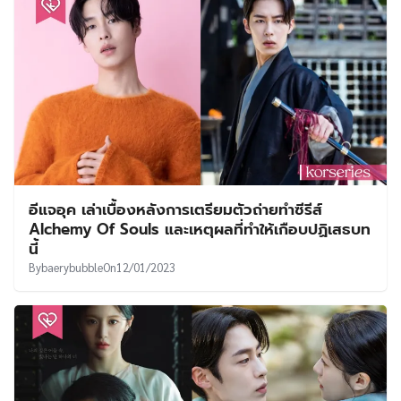
อีแจอุค เล่าเบื้องหลังการเตรียมตัวถ่ายทำซีรีส์
Alchemy Of Souls และเหตุผลที่ทำให้เกือบปฏิเสธบท
นี้
By
baerybubble
On
12/01/2023