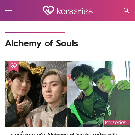
Skip
to
content
Search
for:
MA
Alchemy of Souls
ES
CT
EL
UTY
T
EW
US
จากเพื่อนสนิทใน Alchemy of Souls สู่คู่ฝ่ายอริใน