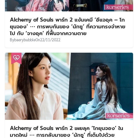
Alchemy of Souls พาร์ท 2 แง้มเคมี ‘อีแจอุค – โก
ยุนจอง’ ⋯ การพบกันของ ‘นักซู’ ที่ความทรงจำหาย
ไป กับ ‘จางอุค’ ที่ฟื้นจากความตาย
By
baerybubble
On
22/11/2022
Alchemy of Souls พาร์ท 2 เผยลุค ‘โกยุนจอง’ ใน
มาดใหม่ ⋯ การกลับมาของ ‘นักซู’ ที่เต็มไปด้วย