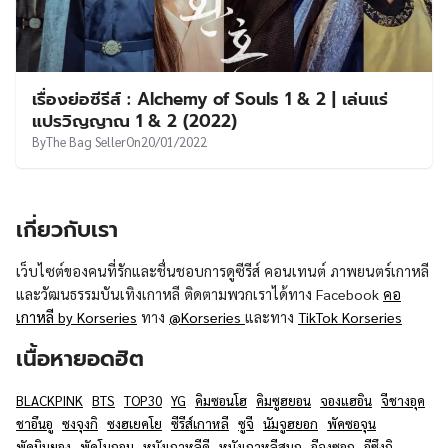
เรื่องย่อซีรีส์ : Alchemy of Souls 1 & 2 | เล่นแร่
แปรวิญญาณ 1 & 2 (2022)
By
The Bag Seller
On
20/01/2022
เกี่ยวกับเรา
เว็บไซต์ของคนที่รักและชื่นชอบการดูซีรีส์ คอนเทนต์ ภาพยนตร์เกาหลี
และวัฒนธรรมบันเทิงเกาหลี ติดตามพวกเราได้ทาง Facebook
คอ
เกาหลี by Korseries
ทาง
@Korseries
และทาง
TikTok Korseries
เนื้อหายอดฮิต
BLACKPINK
BTS
TOP30
YG
คิมซอนโฮ
คิมซูฮยอน
จองแฮอิน
จีชางอุค
ชาอึนอู
ซงจุงกิ
ซงฮเยคโย
ซีรีส์เกาหลี
ซูจี
นัมจูฮยอก
พัคซอจุน
พัคมินยอง
พัคโบกอม
หนังเกาหลีดี
หนังเกาหลีสนุก
อีจงซอก
อีซึงกิ