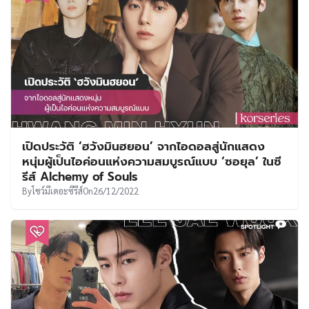
เปิดประวัติ ‘ฮวังมินฮยอน’ จากไอดอลสู่นักแสดง
หนุ่มผู้เป็นไอค่อนแห่งความสมบูรณ์แบบ ‘ซอยุล’ ในซี
รีส์ Alchemy of Souls
By
โชว์มีเดอะซีรีส์
On
26/12/2022