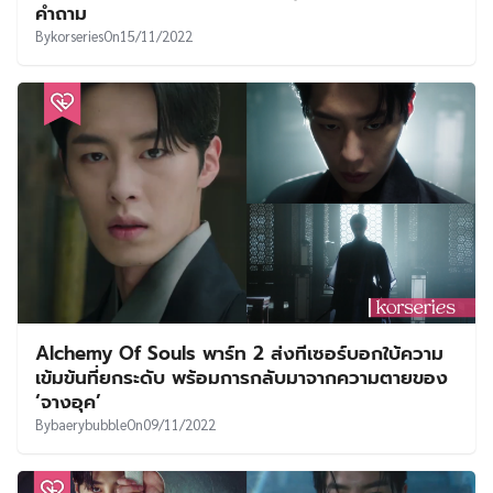
คำถาม
By
korseries
On
15/11/2022
Alchemy Of Souls พาร์ท 2 ส่งทีเซอร์บอกใบ้ความ
เข้มข้นที่ยกระดับ พร้อมการกลับมาจากความตายของ
‘จางอุค’
By
baerybubble
On
09/11/2022