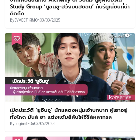
UT
Study Group ‘ยูอินซู-ฮวังมินฮยอน’ กับรียูเนี่ยนที่น่า
คิดถึง
By
SVVEET KIM
On
03/03/2025
เปิดประวัติ ‘ยูอินซู’ นักแสดงหนุ่มเจ้าบทบาท ผู้เอาอยู่
ทั้งโหด มันส์ ฮา แต่งแต้มสีสันให้ซีรีส์หลากรส
By
cogimilk
On
03/09/2023