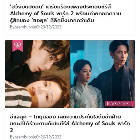
‘ฮวังมินฮยอน’ เตรียมร้องเพลงประกอบซีรีส์
Alchemy of Souls พาร์ท 2 พร้อมถ่ายทอดความ
รู้สึกของ ‘ซอยุล’ ที่ลึกซึ้งมากกว่าเดิม
By
baerybubble
On
23/12/2022
อีแจอุค – โกยุนจอง เผยความประทับใจถึงอีกฝ่าย
ขณะที่ได้ร่วมงานกันในซีรีส์ Alchemy of Souls พาร์ท
2
By
baerybubble
On
20/12/2022