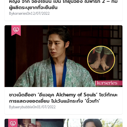
หญิง จาก จองโซมิน เป็น โกยุนจอง ในพาร์ท 2 – ทีม
ผู้ผลิตระบุยากที่จะยืนยัน
By
korseries
On
12/07/2022
ชาวเน็ตฮือฮา ‘อีแจอุค Alchemy of Souls’ โชว์ทักษะ
การแสดงยอดเยี่ยม ไม่เว้นแม้กระทั่ง ‘นิ้วเท้า’
By
baerybubble
On
01/07/2022