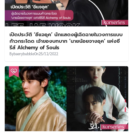
เปิดประวัติ ‘อีแจอุค’ นักแสดงผู้เฉิดฉายในวงการแบบ
ก้าวกระโดด เจ้าของบทบาท ‘นายน้อยจางอุค’ แห่งซี
รีส์ Alchemy of Souls
By
baerybubble
On
25/12/2022