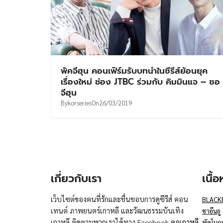
พัคจีฮุน คอนเฟิร์มรับบทนำในซีรีส์ย้อนยุค
เรื่องใหม่ ช่อง JTBC ร่วมกับ คิมมินแจ – ซอ
จีฮุน
By
korseries
On
26/03/2019
เกี่ยวกับเรา
เนื้
เว็บไซต์ของคนที่รักและชื่นชอบการดูซีรีส์ คอน
BLACK
เทนต์ ภาพยนตร์เกาหลี และวัฒนธรรมบันเทิง
ชาอึนอู
เกาหลี ติดตามพวกเราได้ทาง Facebook
คอเกาหลี
พัคโบก