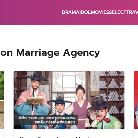
DRAMA
IDOL
MOVIES
SELECT
TRA
earch
r:
oseon Marriage Agency