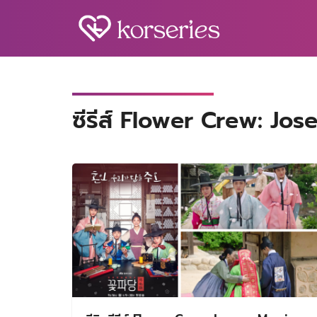
Skip
to
content
S
fo
ซีรีส์ Flower Crew: J