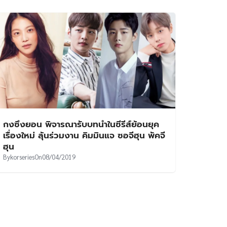
กงซึงยอน พิจารณารับบทนำในซีรีส์ย้อนยุค
เรื่องใหม่ ลุ้นร่วมงาน คิมมินแจ ซอจีฮุน พัคจี
ฮุน
By
korseries
On
08/04/2019