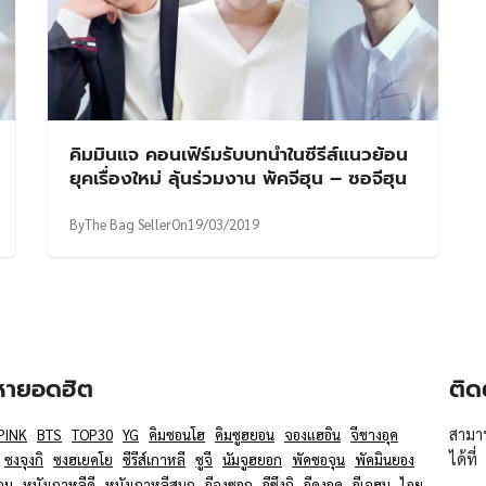
คิมมินแจ คอนเฟิร์มรับบทนำในซีรีส์แนวย้อน
ยุคเรื่องใหม่ ลุ้นร่วมงาน พัคจีฮุน – ซอจีฮุน
By
The Bag Seller
On
19/03/2019
อหายอดฮิต
ติด
สามาร
PINK
BTS
TOP30
YG
คิมซอนโฮ
คิมซูฮยอน
จองแฮอิน
จีชางอุค
ได้ที่
ซงจุงกิ
ซงฮเยคโย
ซีรีส์เกาหลี
ซูจี
นัมจูฮยอก
พัคซอจุน
พัคมินยอง
อม
หนังเกาหลีดี
หนังเกาหลีสนุก
อีจงซอก
อีซึงกิ
อีดงอุค
อีเจฮุน
ไอยู