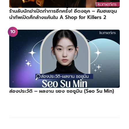
ร้านลับนักฆ่าเปิดทำการอีกครั้ง! อีดงอุค – คิมฮเยจุน
นำทัพเปิดศึกล้างแค้นใน A Shop for Killers 2
ส่องประวัติ – ผลงาน ของ ซอซูมิน (Seo Su Min)