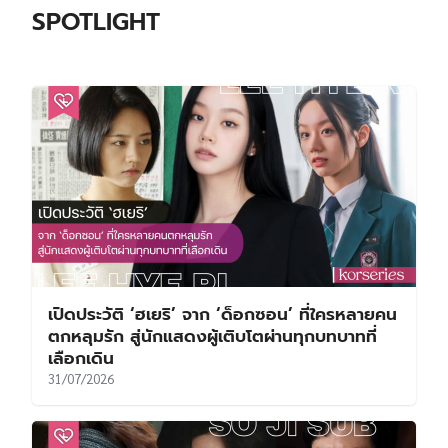
SPOTLIGHT
เปิดประวัติ ‘ฮเยริ’ จาก ‘ด็อกซอน’ ที่ใครหลายคน
ตกหลุมรัก สู่นักแสดงผู้เติบโตผ่านทุกบทบาทที่
เลือกเดิน
31/07/2026