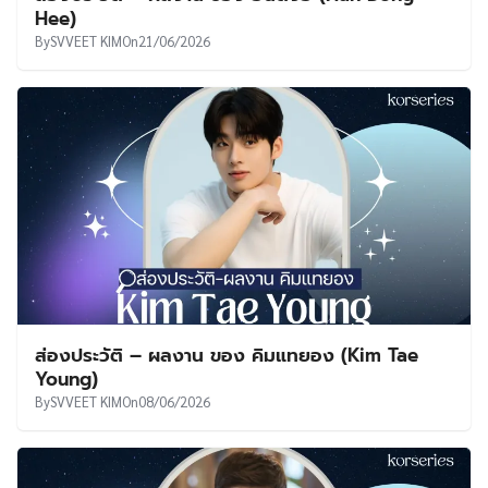
Hee)
By
SVVEET KIM
On
21/06/2026
ส่องประวัติ – ผลงาน ของ คิมแทยอง (Kim Tae
Young)
By
SVVEET KIM
On
08/06/2026