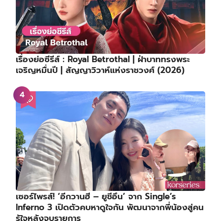
เรื่องย่อซีรีส์ : Royal Betrothal | ฝ่าบาททรงพระ
เจริญหมื่นปี | สัญญาวิวาห์แห่งราชวงศ์ (2026)
เซอร์ไพรส์! ‘อีกวานฮี – ยูชีอึน’ จาก Single’s
Inferno 3 เปิดตัวคบหาดูใจกัน พัฒนาจากพี่น้องสู่คน
รู้ใจหลังจบรายการ