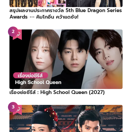
สรุปผลงานประกาศรางวัล 5th Blue Dragon Series
Awards ⋯ คิมโกอึน คว้าแดซัง!
เรื่องย่อซีรีส์ : High School Queen (2027)