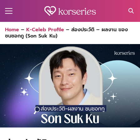
Skip
to
content
Search
Home
–
K-Celeb Profile
–
ส่องประวัติ – ผลงาน ของ
for:
ซนซอกกู (Son Suk Ku)
MA
ES
CT
EL
UTY
T
EW
US