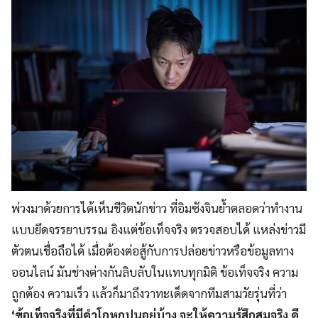
พ่วงมาด้วยการได้เห็นชีวิตนักข่าว ที่อิมซังจินย้ำตลอดว่าทำงาน
แบบยึดจรรยาบรรณ อิงแต่ข้อเท็จจริง ตรวจสอบได้ แหล่งข่าวมี
ตัวตนเชื่อถือได้ เมื่อต้องต่อสู้กับการปล่อยข่าวหรือข้อมูลทาง
ออนไลน์ มันช่างต่างกันลิบลับในแทบทุกมิติ ข้อเท็จจริง ความ
ถูกต้อง ความเร็ว แล้วก็มาถึงวาทะเด็ดจากทีมสามวัยรุ่นที่ว่า
‘ข้อเท็จจริงที่มีคำโกหกปนอยู่บ้าง จะให้ความรู้สึกสมจริง ดี