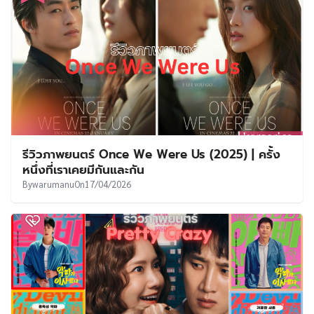
รีวิวภาพยนตร์ Once We Were Us (2025) | ครั้ง
หนึ่งที่เราเคยมีกันและกัน
By
warumanu
On
17/04/2026