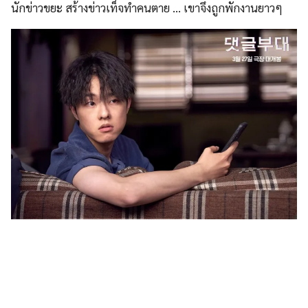
นักข่าวขยะ สร้างข่าวเท็จทำคนตาย … เขาจึงถูกพักงานยาวๆ