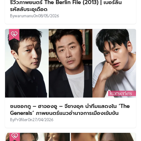
รีวิวภาพยนตร์ The Berlin File (2013) | เบอร์ลิน
รหัสลับระอุเดือด
By
warumanu
On
08/05/2026
ซนซอกกู – ฮาจองอู – จีชางอุค นำทีมแสดงใน ‘The
Generals’ ภาพยนตร์แนวอำนาจการเมืองเข้มข้น
By
Pr0filer
On
27/04/2026