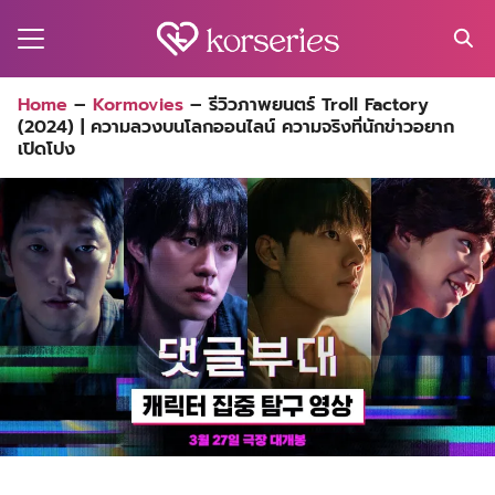
Skip
to
content
Search
Home
–
Kormovies
–
รีวิวภาพยนตร์ Troll Factory
for:
(2024) | ความลวงบนโลกออนไลน์ ความจริงที่นักข่าวอยาก
MA
เปิดโปง
ES
CT
EL
UTY
T
EW
US