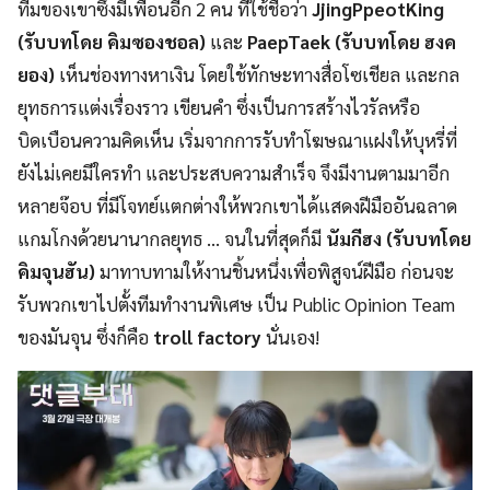
ทีมของเขาซึ่งมีเพื่อนอีก 2 คน ที่ใช้ชื่อว่า
JjingPpeotKing
(รับบทโดย คิมซองชอล)
และ
PaepTaek (รับบทโดย ฮงค
ยอง)
เห็นช่องทางหาเงิน โดยใช้ทักษะทางสื่อโซเชียล และกล
ยุทธการแต่งเรื่องราว เขียนคำ ซึ่งเป็นการสร้างไวรัลหรือ
บิดเบือนความคิดเห็น เริ่มจากการรับทำโฆษณาแฝงให้บุหรี่ที่
ยังไม่เคยมีใครทำ และประสบความสำเร็จ จึงมีงานตามมาอีก
หลายจ๊อบ ที่มีโจทย์แตกต่างให้พวกเขาได้แสดงฝีมืออันฉลาด
แกมโกงด้วยนานากลยุทธ … จนในที่สุดก็มี
นัมกีฮง (รับบทโดย
คิมจุนฮัน)
มาทาบทามให้งานชิ้นหนึ่งเพื่อพิสูจน์ฝีมือ ก่อนจะ
รับพวกเขาไปตั้งทีมทำงานพิเศษ เป็น Public Opinion Team
ของมันจุน ซึ่งก็คือ
troll factory
นั่นเอง!