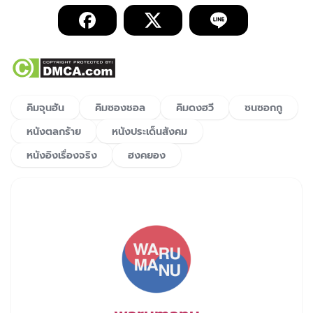
คิมจุนฮัน
คิมซองชอล
คิมดงฮวี
ซนซอกกู
หนังตลกร้าย
หนังประเด็นสังคม
หนังอิงเรื่องจริง
ฮงคยอง