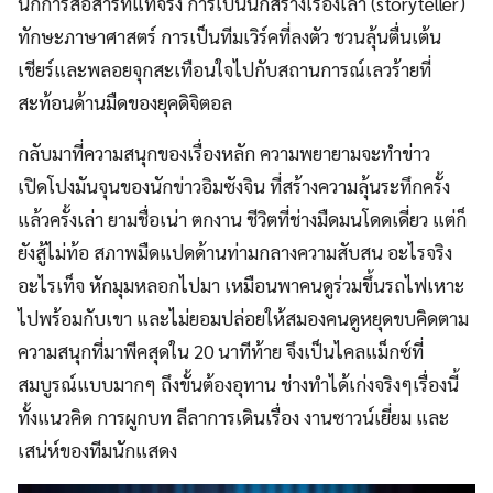
นักการสื่อสารที่แท้จริง การเป็นนักสร้างเรื่องเล่า (storyteller)
ทักษะภาษาศาสตร์ การเป็นทีมเวิร์คที่ลงตัว ชวนลุ้นตื่นเต้น
เชียร์และพลอยจุกสะเทือนใจไปกับสถานการณ์เลวร้ายที่
สะท้อนด้านมืดของยุคดิจิตอล
กลับมาที่ความสนุกของเรื่องหลัก ความพยายามจะทำข่าว
เปิดโปงมันจุนของนักข่าวอิมซังจิน ที่สร้างความลุ้นระทึกครั้ง
แล้วครั้งเล่า ยามชื่อเน่า ตกงาน ชีวิตที่ช่างมืดมนโดดเดี่ยว แต่ก็
ยังสู้ไม่ท้อ สภาพมืดแปดด้านท่ามกลางความสับสน อะไรจริง
อะไรเท็จ หักมุมหลอกไปมา เหมือนพาคนดูร่วมขึ้นรถไฟเหาะ
ไปพร้อมกับเขา และไม่ยอมปล่อยให้สมองคนดูหยุดขบคิดตาม
ความสนุกที่มาพีคสุดใน 20 นาทีท้าย จึงเป็นไคลแม็กซ์ที่
สมบูรณ์แบบมากๆ ถึงขั้นต้องอุทาน ช่างทำได้เก่งจริงๆเรื่องนี้
ทั้งแนวคิด การผูกบท ลีลาการเดินเรื่อง งานซาวน์เยี่ยม และ
เสน่ห์ของทีมนักแสดง