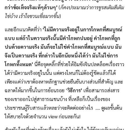
กว่าข้อเท็จจริงแท้ๆล้วนๆ’
(
ก็คงประมาณว่าการชูรสเติมสีเติม
ไข่บ้าง เร้าใจชวนเชื่อมากขึ้น
)
และอีกแนวคิดที่ว่า
‘ไม่มีความจริงอยู่ในการโกหกที่สมบูรณ์
แบบ แต่ถ้าในความจริงนั้นมีคำโกหกปนอยู่ คำโกหกที่ถูก
ปนด้วยความจริง มันก็จะไม่ใช่คำโกหกที่สมบูรณ์แบบ มัน
จึงเป็นความจริง ที่กล่าวในอีกนัยหนึ่งได้ว่า มันไม่ใช่การ
โกหกทั้งหมด’
นี่คือจุดคลิ๊กที่ช่วยให้อิมซังจินปลดล็อคเรื่องราว
ได้ว่ามีความจริงอยู่ในนั้น แต่ตรงไหนก็ไม่ต้องรู้ชัดแล้วก็ได้
เพียงแค่ว่าเขาต้องหาหลักฐานช่วยยืนยันบางส่วนที่สำคัญ และ
ฉลาดให้มากขึ้นในการย้อนรอย ‘
วิธีการ’
เพื่อสามารถส่งสาร
ของเขาออกไปสู่สาธารณชนบ้าง ที่เหลือก็เป็นเรื่องของ
ประชาชนผู้รับสารแล้วหละว่าจะคิดต่ออย่างไร …. ดูผลขั้นต้น
ให้สบายใจด้วยจำนวน view ก่อนละกัน!
สำหรับใครที่ดูช่วงท้ายเรื่องแล้วยังไม่เข้าใจ ให้ย้อนกลับมาอ่าน