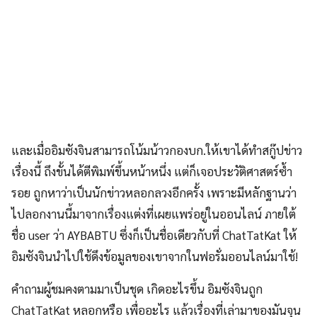
และเมื่ออิมซังจินสามารถโน้มน้าวกองบก.ให้เขาได้ทำสกู๊ปข่าว
เรื่องนี้ ถึงขั้นได้ตีพิมพ์ขึ้นหน้าหนึ่ง แต่ก็เจอประวัติศาสตร์ซ้ำ
รอย ถูกหาว่าเป็นนักข่าวหลอกลวงอีกครั้ง เพราะมีหลักฐานว่า
ไปลอกงานนี้มาจากเรื่องแต่งที่เผยแพร่อยู่ในออนไลน์ ภายใต้
ชื่อ user ว่า AYBABTU ซึ่งก็เป็นชื่อเดียวกับที่ ChatTatKat ให้
อิมซังจินนำไปใช้ดึงข้อมูลของเขาจากในฟอรั่มออนไลน์มาใช้!
คำถามผู้ชมคงตามมาเป็นชุด เกิดอะไรขึ้น อิมซังจินถูก
ChatTatKat หลอกหรือ เพื่ออะไร แล้วเรื่องที่เล่ามาของมันจุน