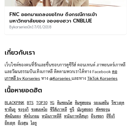
FNC ออกมาแถลงขอโทษ ถึงกรณีการเข้า
มหาวิทยาลัยของ จองยงฮวา CNBLUE
By
korseries
On
17/01/2018
เกี่ยวกับเรา
เว็บไซต์ของคนที่รักและชื่นชอบการดูซีรีส์ คอนเทนต์ ภาพยนตร์เกาหลี
และวัฒนธรรมบันเทิงเกาหลี ติดตามพวกเราได้ทาง Facebook
คอ
เกาหลี by Korseries
ทาง
@Korseries
และทาง
TikTok Korseries
เนื้อหายอดฮิต
BLACKPINK
BTS
TOP30
YG
คิมซอนโฮ
คิมซูฮยอน
จองแฮอิน
จีชางอุค
ชาอึนอู
ซงจุงกิ
ซงฮเยคโย
ซีรีส์เกาหลี
ซูจี
นัมจูฮยอก
พัคซอจุน
พัคมินยอง
พัคโบกอม
หนังเกาหลีดี
หนังเกาหลีสนุก
อีจงซอก
อีซึงกิ
อีดงอุค
อีเจฮุน
ไอยู