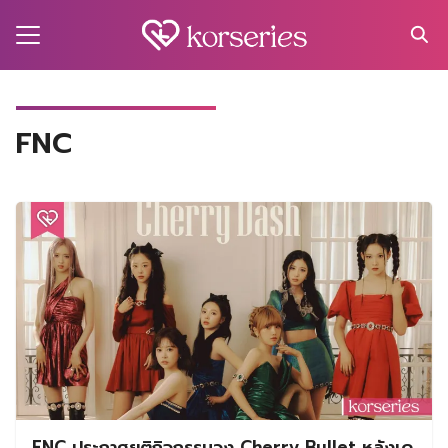
Skip
to
content
Search
for:
MA
FNC
IES
ECT
VEL
UTY
NT
IEW
US
FNC ประกาศยุติกิจกรรมวง Cherry Bullet หลังเด