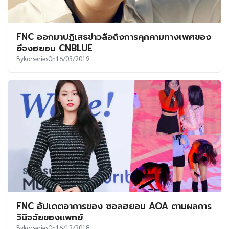
FNC ออกมาปฏิเสธข่าวลือถึงการคุกคามทางเพศของ
อีจงฮยอน CNBLUE
By
korseries
On
16/03/2019
FNC อัปเดตอาการของ ซอลฮยอน AOA ตามผลการ
วินิจฉัยของแพทย์
By
korseries
On
16/12/2018