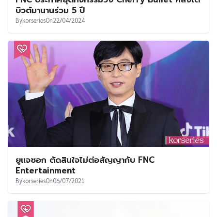
UT
บิวต์มานานร่วม 5 ปี
By
korseries
On
22/04/2024
ยูแจซอก ตัดสินใจไม่ต่อสัญญากับ FNC
Entertainment
By
korseries
On
06/07/2021