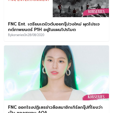
FNC Ent. เตรียมเดบิวต์บอยกรุ๊ปวงใหม่ ผุดโปรเจ
กต์ภาพยนตร์ P1H อยู่ในแผนโปรโมต
By
korseries
On
28/08/2020
FNC ออกโรงปฏิเสธข่าวลือสมาชิกเกิร์ลกรุ๊ปที่โยงว่า
เป็น ซอลฮยอน AOA