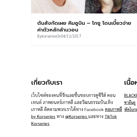
ต้นสังกัดเผย คิมอูบิน – โกซู โดนเบี้ยวจ่าย
ค่าตัวหลักล้านวอน
By
korseries
On
04/12/2017
เกี่ยวกับเรา
เนื้
เว็บไซต์ของคนที่รักและชื่นชอบการดูซีรีส์ คอน
BLACK
เทนต์ ภาพยนตร์เกาหลี และวัฒนธรรมบันเทิง
ชาอึนอู
เกาหลี ติดตามพวกเราได้ทาง Facebook
คอเกาหลี
พัคโบก
by Korseries
ทาง
@Korseries
และทาง
TikTok
Korseries