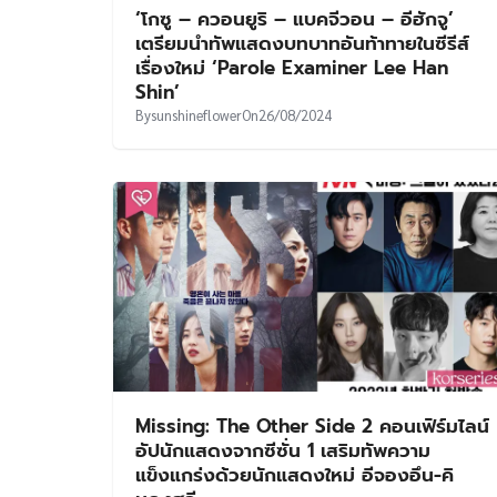
‘โกซู – ควอนยูริ – แบคจีวอน – อีฮักจู’
เตรียมนำทัพแสดงบทบาทอันท้าทายในซีรีส์
เรื่องใหม่ ‘Parole Examiner Lee Han
Shin’
By
sunshineflower
On
26/08/2024
Missing: The Other Side 2 คอนเฟิร์มไลน์
อัปนักแสดงจากซีซั่น 1 เสริมทัพความ
แข็งแกร่งด้วยนักแสดงใหม่ อีจองอึน-คิ