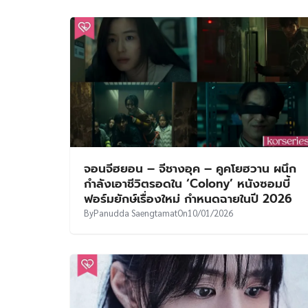
จอนจีฮยอน – จีชางอุค – คูคโยฮวาน ผนึก
กำลังเอาชีวิตรอดใน ‘Colony’ หนังซอมบี้
ฟอร์มยักษ์เรื่องใหม่ กำหนดฉายในปี 2026
By
Panudda Saengtamat
On
10/01/2026