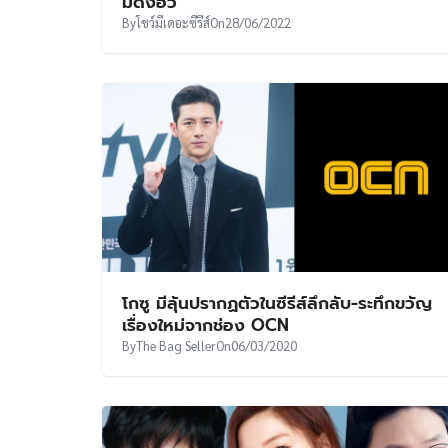
มดงฮวี
By
โชว์มีเดอะซีรีส์
On
28/06/2022
โกซู มีลุ้นปรากฏตัวในซีรีส์ลึกลับ-ระทึกขวัญ
เรื่องใหม่จากช่อง OCN
By
The Bag Seller
On
06/03/2020