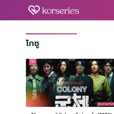
Skip
to
content
S
fo
โกซู