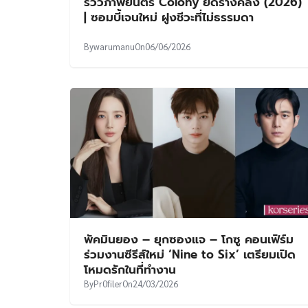
รีวิวภาพยนตร์ Colony ยึดร่างคลั่ง (2026)
| ซอมบี้เจนใหม่ ฝูงชีวะที่ไม่ธรรมดา
By
warumanu
On
06/06/2026
พัคมินยอง – ยุกซองแจ – โกซู คอนเฟิร์ม
ร่วมงานซีรีส์ใหม่ ‘Nine to Six’ เตรียมเปิด
โหมดรักในที่ทำงาน
By
Pr0filer
On
24/03/2026