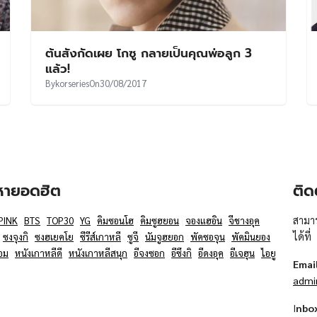
ต้นสังกัดเผย โกซู กลายเป็นคุณพ่อลูก 3
แล้ว!
By
korseries
On
30/08/2017
อหายอดฮิต
ติด
สามาร
PINK
BTS
TOP30
YG
คิมซอนโฮ
คิมซูฮยอน
จองแฮอิน
จีชางอุค
ได้ที่
ซงจุงกิ
ซงฮเยคโย
ซีรีส์เกาหลี
ซูจี
นัมจูฮยอก
พัคซอจุน
พัคมินยอง
อม
หนังเกาหลีดี
หนังเกาหลีสนุก
อีจงซอก
อีซึงกิ
อีดงอุค
อีเจฮุน
ไอยู
Emai
admi
I
nbo