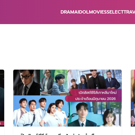
DRAMA
IDOL
MOVIES
SELECT
TRA
earch
r: