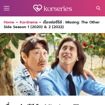
Skip
to
content
Search
Home
–
Kordrama
–
เรื่องย่อซีรีส์ : Missing: The Other
for:
Side Season 1 (2020) & 2 (2022)
MA
ES
CT
EL
UTY
T
EW
US