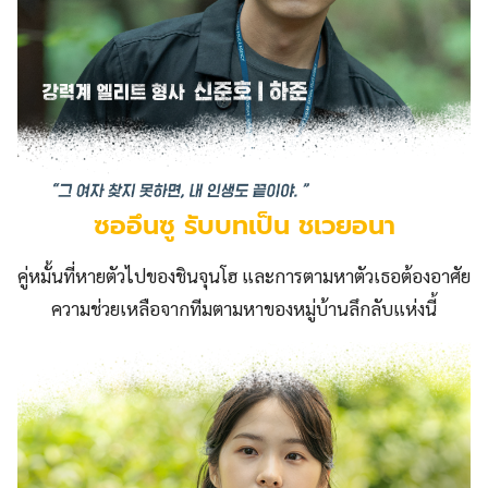
ซออึนซู รับบทเป็น ชเวยอนา
คู่หมั้นที่หายตัวไปของชินจุนโฮ และการตามหาตัวเธอต้องอาศัย
ความช่วยเหลือจากทีมตามหาของหมู่บ้านลึกลับแห่งนี้