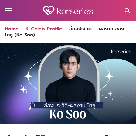
Skip
to
content
Search
Home
–
K-Celeb Profile
–
ส่องประวัติ – ผลงาน ของ
for:
โกซู (Ko Soo)
MA
ES
CT
EL
UTY
T
EW
US