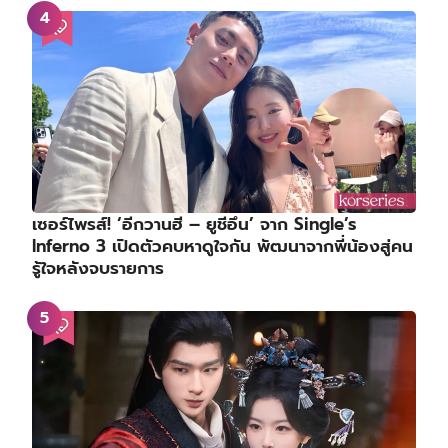
เซอร์ไพรส์! ‘อีกวานฮี – ยูชีอึน’ จาก Single’s
Inferno 3 เปิดตัวคบหาดูใจกัน พัฒนาจากพี่น้องสู่คน
รู้ใจหลังจบรายการ