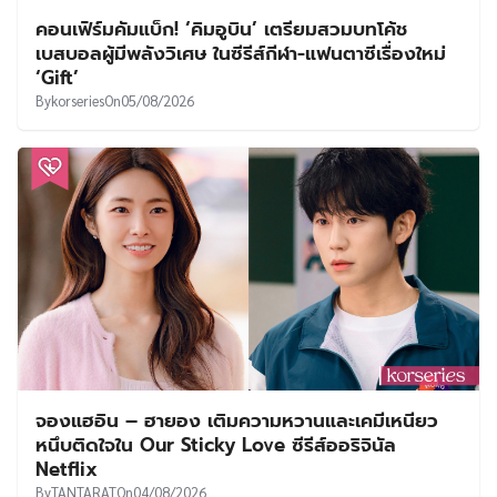
คอนเฟิร์มคัมแบ็ก! ‘คิมอูบิน’ เตรียมสวมบทโค้ช
เบสบอลผู้มีพลังวิเศษ ในซีรีส์กีฬา-แฟนตาซีเรื่องใหม่
‘Gift’
By
korseries
On
05/08/2026
จองแฮอิน – ฮายอง เติมความหวานและเคมีเหนียว
หนึบติดใจใน Our Sticky Love ซีรีส์ออริจินัล
Netflix
By
TANTARAT
On
04/08/2026