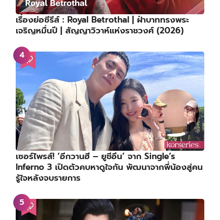
เรื่องย่อซีรีส์ : Royal Betrothal | ฝ่าบาททรงพระ
เจริญหมื่นปี | สัญญาวิวาห์แห่งราชวงศ์ (2026)
เซอร์ไพรส์! ‘อีกวานฮี – ยูชีอึน’ จาก Single’s
Inferno 3 เปิดตัวคบหาดูใจกัน พัฒนาจากพี่น้องสู่คน
รู้ใจหลังจบรายการ