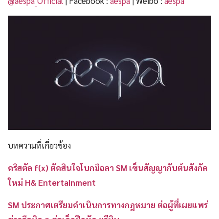
@aespa_Official
| Facebook :
aespa
| Weibo :
aespa
บทความที่เกี่ยวข้อง
คริสตัล f(x) ตัดสินใจโบกมือลา SM เซ็นสัญญากับต้นสังกัด
ใหม่ H& Entertainment
SM ประกาศเตรียมดำเนินการทางกฎหมาย ต่อผู้ที่เผยแพร่