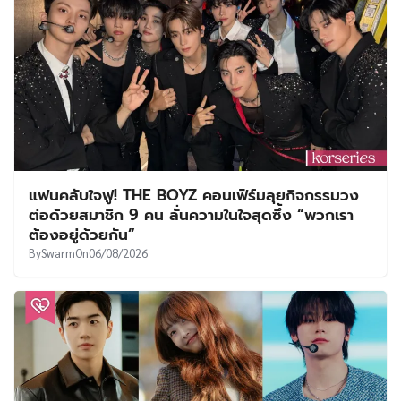
แฟนคลับใจฟู! THE BOYZ คอนเฟิร์มลุยกิจกรรมวง
ต่อด้วยสมาชิก 9 คน ลั่นความในใจสุดซึ้ง “พวกเรา
ต้องอยู่ด้วยกัน”
By
Swarm
On
06/08/2026