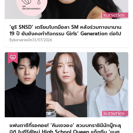
‘ยูริ SNSD’ เตรียมโบกมือลา SM หลังร่วมทางมานาน
19 ปี ยันยังคงทำกิจกรรม Girls’ Generation ต่อไป
By
korseries
On
31/07/2026
แฟนตาซีที่รอคอย! ‘คิมเซจอง’ สวมบทราชินีนักบู๊ทะลุ
มิติ ในซีรีส์ใหม่ High School Queen แท็กทีม ‘แบฮ