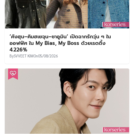
‘คังฮุน–คิมฮเยจุน–ชาอูมิน’ เปิดฉากรักวุ่น ๆ ใน
ออฟฟิศ ใน My Bias, My Boss ด้วยเรตติ้ง
4.226%
By
SVVEET KIM
On
05/08/2026