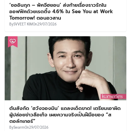
‘ซออินกุก – พัคจีฮยอน’ ส่งท้ายเรื่องราวรักใน
ออฟฟิศด้วยเรตติ้ง 4.6% ใน See You at Work
Tomorrow! ตอนอวสาน
By
SVVEET KIM
On
29/07/2026
ต้นสังกัด ‘ฮวังจองมิน’ แถลงเด็ดขาด! เตรียมเอาผิด
ผู้ปล่อยข่าวลือเท็จ เผยความจริงเป็นฝีมือของ “ส
ตอล์กเกอร์”
By
Swarm
On
29/07/2026