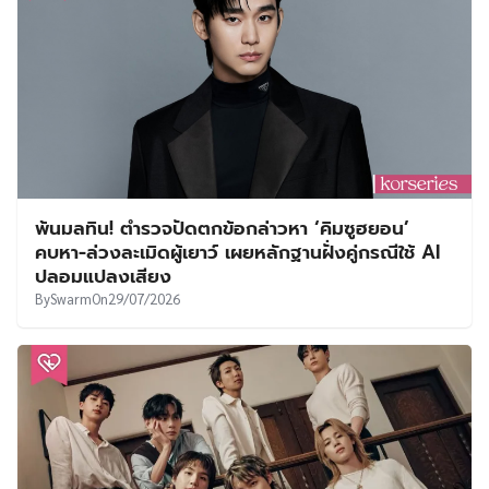
พ้นมลทิน! ตำรวจปัดตกข้อกล่าวหา ‘คิมซูฮยอน’
คบหา-ล่วงละเมิดผู้เยาว์ เผยหลักฐานฝั่งคู่กรณีใช้ AI
ปลอมแปลงเสียง
By
Swarm
On
29/07/2026