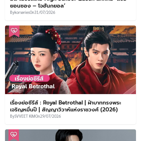
ยอนซอง – โจฮันกยอล’
By
korseries
On
31/07/2026
เรื่องย่อซีรีส์ : Royal Betrothal | ฝ่าบาททรงพระ
เจริญหมื่นปี | สัญญาวิวาห์แห่งราชวงศ์ (2026)
By
SVVEET KIM
On
29/07/2026