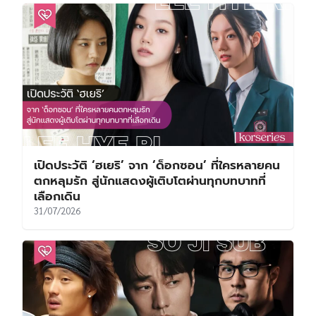
เปิดประวัติ ‘ฮเยริ’ จาก ‘ด็อกซอน’ ที่ใครหลายคน
ตกหลุมรัก สู่นักแสดงผู้เติบโตผ่านทุกบทบาทที่
เลือกเดิน
31/07/2026