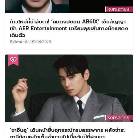
ก้าวใหม่ที่น่าจับตา! ‘คิมดงฮยอน AB6IX’ เซ็นสัญญา
เข้า AER Entertainment เตรียมลุยเส้นทางนักแสดง
เต็มตัว
By
Swarm
On
03/08/2026
‘ชาอึนอู’ เดินหน้ายื่นอุทธรณ์กรมสรรพากร หลังชำระ
ภาษีย้อนหลังเต็มจำนวนไปเมื่อต้นปีที่ผ่านมา