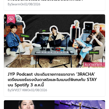
By
Swarm
On
02/08/2026
JYP Podcast ประเดิมรายการแรกจาก ‘3RACHA’
เตรียมแชร์แรงบันดาลใจและโมเมนต์พิเศษกับ STAY
บน Spotify 3 ส.ค.นี้
By
SVVEET KIM
On
02/08/2026