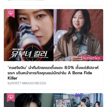
‘กงฮโยจิน’ นำทีมโกยเรตติ้งแตะ 8.0% ตั้งแต่สัปดาห์
แรก เดินหน้าภารกิจคุณแม่นักฆ่าใน A Bona Fide
Killer
By
SVVEET KIM
On
03/08/2026