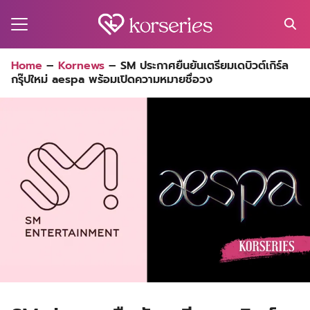
Skip
to
content
Search
Home
–
Kornews
–
SM ประกาศยืนยันเตรียมเดบิวต์เกิร์ล
for:
กรุ๊ปใหม่ aespa พร้อมเปิดความหมายชื่อวง
MA
ES
CT
EL
UTY
T
EW
US