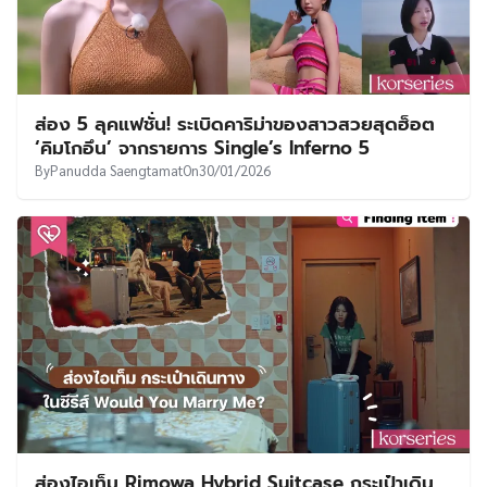
ส่อง 5 ลุคแฟชั่น! ระเบิดคาริม่าของสาวสวยสุดฮ็อต
‘คิมโกอึน’ จากรายการ Single’s Inferno 5
By
Panudda Saengtamat
On
30/01/2026
ส่องไอเท็ม Rimowa Hybrid Suitcase กระเป๋าเดิน