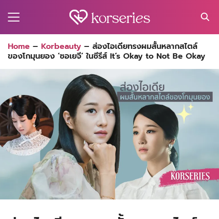
Skip
to
content
Search
Home
–
Korbeauty
–
ส่องไอเดียทรงผมสั้นหลากสไตล์
for:
ของโกมุนยอง ‘ซอเยจี’ ในซีรีส์ It’s Okay to Not Be Okay
MA
ES
CT
EL
UTY
T
EW
US