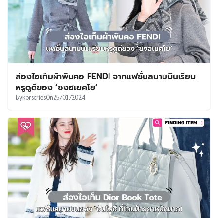
ส่องไอเท็มผ้าพันคอ FENDI จากแฟชั่นสนามบินเรียบ
หรูดูดีของ ‘ซงฮเยคโย’
By
korseries
On
25/01/2024