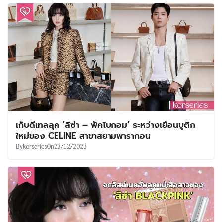
เก็บดีเทลลุค ‘ลิซ่า – พัคโบกอม’ ระหว่างเยือนบูติก
ใหม่ของ CELINE สาขาสยามพารากอน
By
korseries
On
23/12/2023