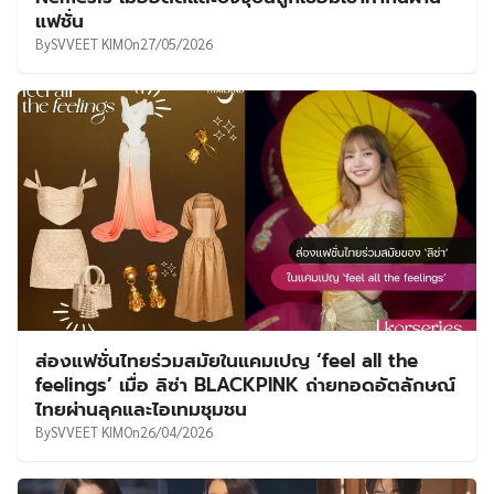
แฟชั่น
By
SVVEET KIM
On
27/05/2026
ส่องแฟชั่นไทยร่วมสมัยในแคมเปญ ‘feel all the
feelings’ เมื่อ ลิซ่า BLACKPINK ถ่ายทอดอัตลักษณ์
ไทยผ่านลุคและไอเทมชุมชน
By
SVVEET KIM
On
26/04/2026