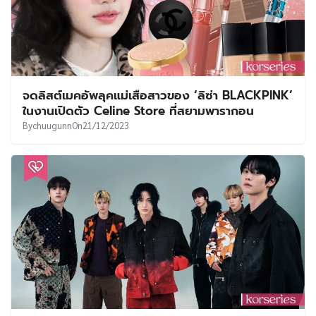
จดลิสต์เมคอัพลุคแม่เสือสาวของ ‘ลิซ่า BLACKPINK’
ในงานเปิดตัว Celine Store ที่สยามพารากอน
By
chuugunn
On
21/12/2023