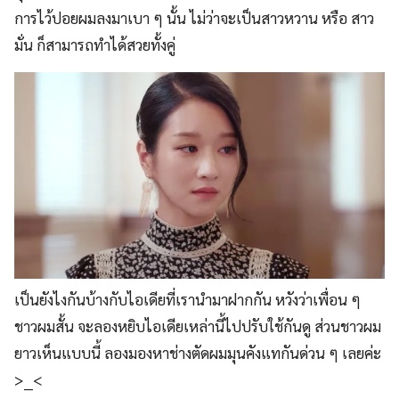
การไว้ปอยผมลงมาเบา ๆ นั้น ไม่ว่าจะเป็นสาวหวาน หรือ สาว
มั่น ก็สามารถทำได้สวยทั้งคู่
เป็นยังไงกันบ้างกับไอเดียที่เรานำมาฝากกัน หวังว่าเพื่อน ๆ
ชาวผมสั้น จะลองหยิบไอเดียเหล่านี้ไปปรับใช้กันดู ส่วนชาวผม
ยาวเห็นแบบนี้ ลองมองหาช่างตัดผมมุนคังแทกันด่วน ๆ เลยค่ะ
>__<