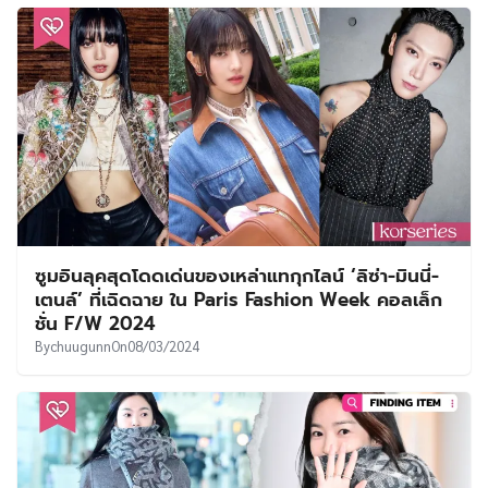
ซูมอินลุคสุดโดดเด่นของเหล่าแทกุกไลน์ ‘ลิซ่า-มินนี่-
เตนล์’ ที่เฉิดฉาย ใน Paris Fashion Week คอลเล็ก
ชั่น F/W 2024
By
chuugunn
On
08/03/2024