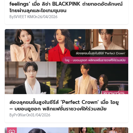
feelings’ เมื่อ ลิซ่า BLACKPINK ถ่ายทอดอัตลักษณ์
ไทยผ่านลุคและไอเทมชุมชน
By
SVVEET KIM
On
26/04/2026
ส่องลุคชนชั้นสูงในซีรีส์ ‘Perfect Crown’ เมื่อ ไอยู
– บยอนอูซอก พลิกแฟชั่นราชวงศ์ให้ร่วมสมัย
By
Pr0filer
On
01/04/2026