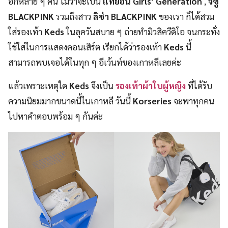
อีกหลาย ๆ คน ไม่ว่าจะเป็น
แทยอน Girls’ Generation
,
จีซู
BLACKPINK
รวมถึงสาว
ลิซ่า BLACKPINK
ของเรา ก็ได้สวม
ใส่รองเท้า
Keds
ในลุควันสบาย ๆ ถ่ายทำมิวสิควีดิโอ จนกระทั่ง
ใช้ใส่ในการแสดงคอนเสิร์ต เรียกได้ว่ารองเท้า
Keds
นี้
สามารถพบเจอได้ในทุก ๆ อีเว้นท์ของเกาหลีเลยค่ะ
แล้วเพราะเหตุใด
Keds
จึงเป็น
รองเท้าผ้าใบผู้หญิง
ที่ได้รับ
ความนิยมมากขนาดนี้ในเกาหลี วันนี้
Korseries
จะพาทุกคน
ไปหาคำตอบพร้อม ๆ กันค่ะ