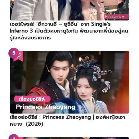
เซอร์ไพรส์! ‘อีกวานฮี – ยูชีอึน’ จาก Single’s
Inferno 3 เปิดตัวคบหาดูใจกัน พัฒนาจากพี่น้องสู่คน
รู้ใจหลังจบรายการ
เรื่องย่อซีรีส์ : Princess Zhaoyang | องค์หญิงเจา
หยาง (2026)