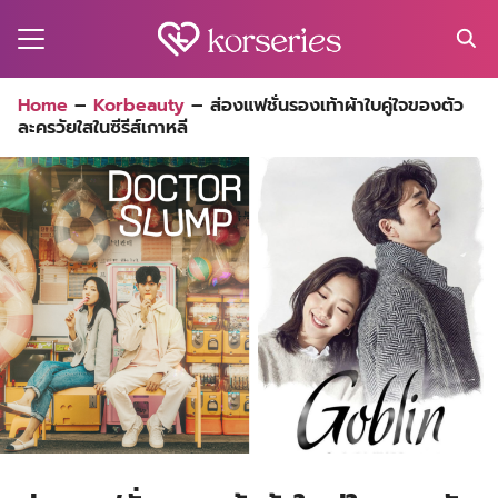
Skip
to
content
Search
Home
–
Korbeauty
–
ส่องแฟชั่นรองเท้าผ้าใบคู่ใจของตัว
for:
ละครวัยใสในซีรีส์เกาหลี
MA
ES
CT
EL
UTY
T
EW
US