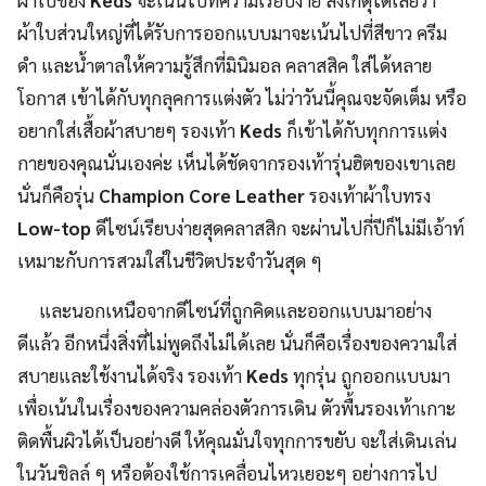
ผ้าใบของ
Keds
จะเน้นไปที่ความเรียบง่าย สังเกตุได้เลยว่า
ผ้าใบส่วนใหญ่ที่ได้รับการออกแบบมาจะเน้นไปที่สีขาว ครีม
ดำ และน้ำตาลให้ความรู้สึกที่มินิมอล คลาสสิค ใส่ได้หลาย
โอกาส เข้าได้กับทุกลุคการแต่งตัว ไม่ว่าวันนี้คุณจะจัดเต็ม หรือ
อยากใส่เสื้อผ้าสบายๆ รองเท้า
Keds
ก็เข้าได้กับทุกการแต่ง
กายของคุณนั่นเองค่ะ เห็นได้ชัดจากรองเท้ารุ่นฮิตของเขาเลย
นั่นก็คือรุ่น
Champion Core Leather
รองเท้าผ้าใบทรง
Low-top
ดีไซน์เรียบง่ายสุดคลาสสิก จะผ่านไปกี่ปีก็ไม่มีเอ้าท์
เหมาะกับการสวมใส่ในชีวิตประจำวันสุด ๆ
และนอกเหนือจากดีไซน์ที่ถูกคิดและออกแบบมาอย่าง
ดีแล้ว อีกหนึ่งสิ่งที่ไม่พูดถึงไม่ได้เลย นั่นก็คือเรื่องของความใส่
สบายและใช้งานได้จริง รองเท้า
Keds
ทุกรุ่น ถูกออกแบบมา
เพื่อเน้นในเรื่องของความคล่องตัวการเดิน ตัวพื้นรองเท้าเกาะ
ติดพื้นผิวได้เป็นอย่างดี ให้คุณมั่นใจทุกการขยับ จะใส่เดินเล่น
ในวันชิลล์ ๆ หรือต้องใช้การเคลื่อนไหวเยอะๆ อย่างการไป