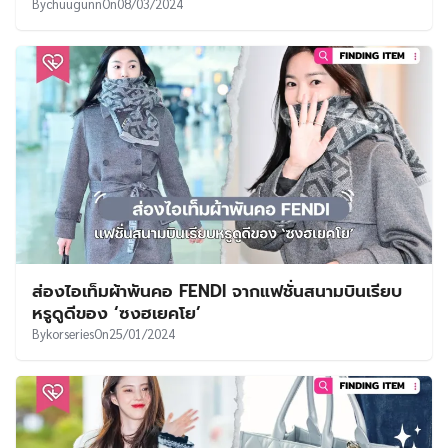
By
chuugunn
On
08/03/2024
ส่องไอเท็มผ้าพันคอ FENDI จากแฟชั่นสนามบินเรียบ
หรูดูดีของ ‘ซงฮเยคโย’
By
korseries
On
25/01/2024