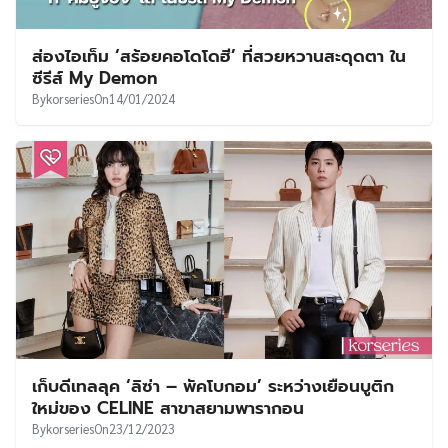
ส่องไอเท็ม ‘สร้อยคอโดโดฮี’ ที่สวยหวานสะดุดตา ใน
ซีรีส์ My Demon
By
korseries
On
14/01/2024
เก็บดีเทลลุค ‘ลิซ่า – พัคโบกอม’ ระหว่างเยือนบูติก
ใหม่ของ CELINE สาขาสยามพารากอน
By
korseries
On
23/12/2023