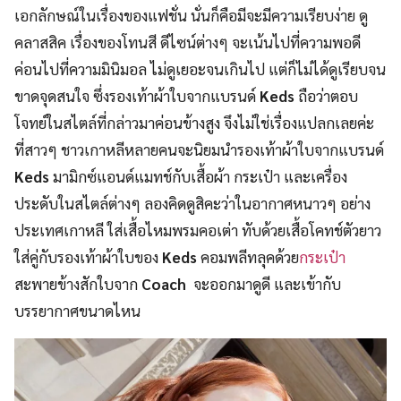
เอกลักษณ์ในเรื่องของแฟชั่น นั่นก็คือมีจะมีความเรียบง่าย ดู
คลาสสิค เรื่องของโทนสี ดีไซน์ต่างๆ จะเน้นไปที่ความพอดี
ค่อนไปที่ความมินิมอล ไม่ดูเยอะจนเกินไป แต่ก็ไม่ได้ดูเรียบจน
ขาดจุดสนใจ ซึ่งรองเท้าผ้าใบจากแบรนด์
Keds
ถือว่าตอบ
โจทย์ในสไตล์ที่กล่าวมาค่อนข้างสูง จึงไม่ใช่เรื่องแปลกเลยค่ะ
ที่สาวๆ ชาวเกาหลีหลายคนจะนิยมนำรองเท้าผ้าใบจากแบรนด์
Keds
มามิกซ์แอนด์แมทช์กับเสื้อผ้า กระเป๋า และเครื่อง
ประดับในสไตล์ต่างๆ ลองคิดดูสิคะว่าในอากาศหนาวๆ อย่าง
ประเทศเกาหลี ใส่เสื้อไหมพรมคอเต่า ทับด้วยเสื้อโคทช์ตัวยาว
ใส่คู่กับรองเท้าผ้าใบของ
Keds
คอมพลีทลุคด้วย
กระเป๋า
สะพายข้างสักใบจาก
Coach
จะออกมาดูดี และเข้ากับ
บรรยากาศขนาดไหน