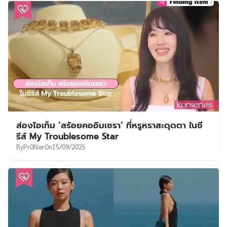
ส่องไอเท็ม ‘สร้อยคออิมเซรา’ ที่หรูหราสะดุดตา ในซี
รีส์ My Troublesome Star
By
Pr0filer
On
15/09/2025