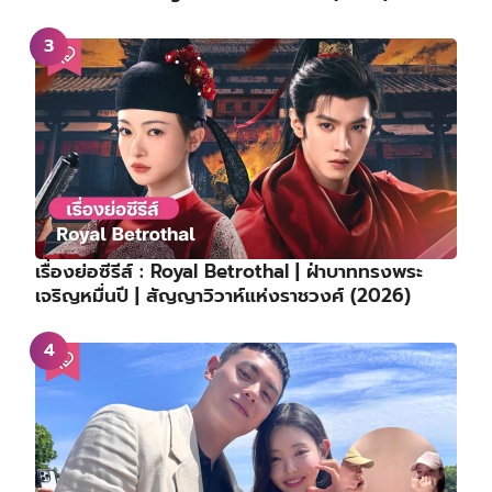
เรื่องย่อซีรีส์ : Royal Betrothal | ฝ่าบาททรงพระ
เจริญหมื่นปี | สัญญาวิวาห์แห่งราชวงศ์ (2026)