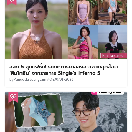
ส่อง 5 ลุคแฟชั่น! ระเบิดคาริม่าของสาวสวยสุดฮ็อต
‘คิมโกอึน’ จากรายการ Single’s Inferno 5
By
Panudda Saengtamat
On
30/01/2026