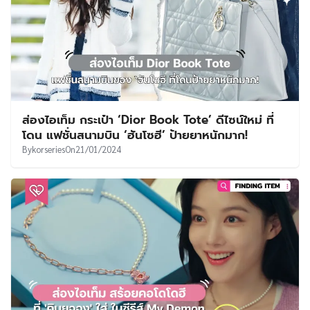
ส่องไอเท็ม กระเป๋า ‘Dior Book Tote’ ดีไซน์ใหม่ ที่
โดน แฟชั่นสนามบิน ‘ฮันโซฮี’ ป้ายยาหนักมาก!
By
korseries
On
21/01/2024