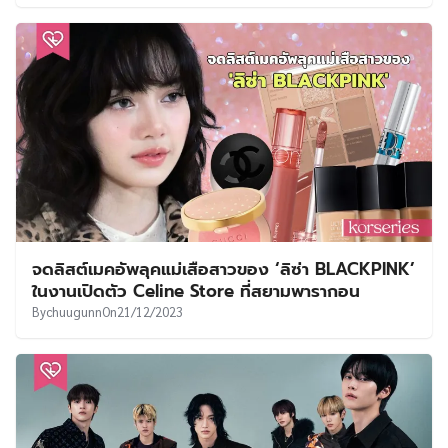
จดลิสต์เมคอัพลุคแม่เสือสาวของ ‘ลิซ่า BLACKPINK’
ในงานเปิดตัว Celine Store ที่สยามพารากอน
By
chuugunn
On
21/12/2023