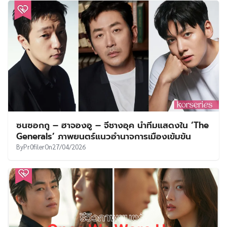
ซนซอกกู – ฮาจองอู – จีชางอุค นำทีมแสดงใน ‘The
Generals’ ภาพยนตร์แนวอำนาจการเมืองเข้มข้น
By
Pr0filer
On
27/04/2026