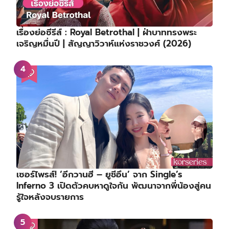
เรื่องย่อซีรีส์ : Royal Betrothal | ฝ่าบาททรงพระ
เจริญหมื่นปี | สัญญาวิวาห์แห่งราชวงศ์ (2026)
เซอร์ไพรส์! ‘อีกวานฮี – ยูชีอึน’ จาก Single’s
Inferno 3 เปิดตัวคบหาดูใจกัน พัฒนาจากพี่น้องสู่คน
รู้ใจหลังจบรายการ