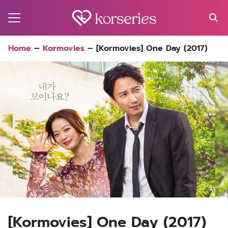
Skip
to
content
Search
Home
–
Kormovies
–
[Kormovies] One Day (2017)
for:
MA
ES
CT
EL
UTY
T
EW
US
[Kormovies] One Day (2017)