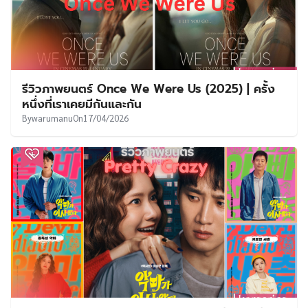
รีวิวภาพยนตร์ Once We Were Us (2025) | ครั้ง
หนึ่งที่เราเคยมีกันและกัน
By
warumanu
On
17/04/2026