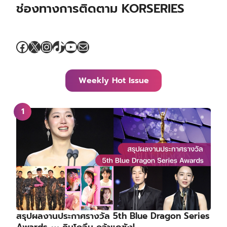
ช่องทางการติดตาม KORSERIES
Facebook
X
Instagram
TikTok
YouTube
Mail
Weekly Hot Issue
สรุปผลงานประกาศรางวัล 5th Blue Dragon Series
Awards ⋯ คิมโกอึน คว้าแดซัง!