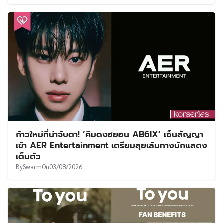
ก้าวใหม่ที่น่าจับตา! ‘คิมดงฮยอน AB6IX’ เซ็นสัญญา
เข้า AER Entertainment เตรียมลุยเส้นทางนักแสดง
เต็มตัว
By
Swarm
On
03/08/2026