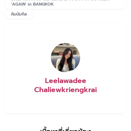
'AGAIN' in BANGKOK
คิมนัมกิล
Leelawadee
Chaliewkriengkrai