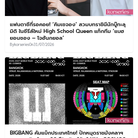
แฟนตาซีที่รอคอย! ‘คิมเซจอง’ สวมบทราชินีนักบู๊ทะลุ
มิติ ในซีรีส์ใหม่ High School Queen แท็กทีม ‘แบฮ
ยอนซอง – โจฮันกยอล’
By
korseries
On
31/07/2026
BIGBANG คัมแบ็กประเทศไทย! ปักหมุดราชมังคลาฯ