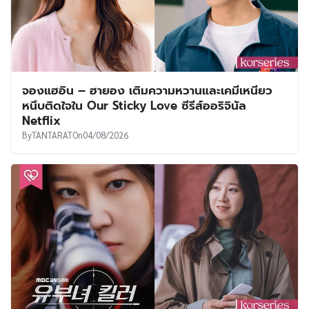
จองแฮอิน – ฮายอง เติมความหวานและเคมีเหนียว
หนึบติดใจใน Our Sticky Love ซีรีส์ออริจินัล
Netflix
By
TANTARAT
On
04/08/2026