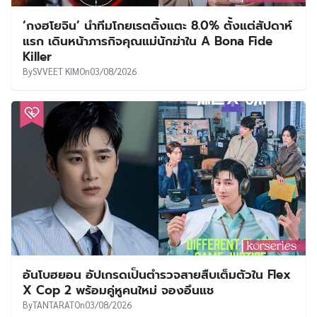
‘กงฮโยจิน’ นำทีมโกยเรตติ้งแตะ 8.0% ตั้งแต่สัปดาห์
แรก เดินหน้าภารกิจคุณแม่นักฆ่าใน A Bona Fide
Killer
By
SVVEET KIM
On
03/08/2026
อันโบฮยอน อัปเกรดเป็นตำรวจสายสืบเต็มตัวใน Flex
X Cop 2 พร้อมคู่หูคนใหม่ จองอึนแช
By
TANTARAT
On
03/08/2026