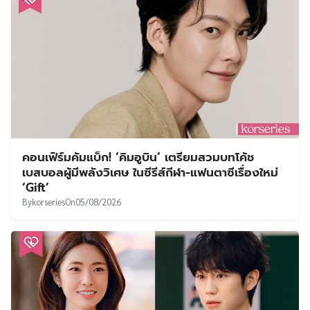
คอนเฟิร์มคัมแบ็ก! ‘คิมอูบิน’ เตรียมสวมบทโค้ช
เบสบอลผู้มีพลังวิเศษ ในซีรีส์กีฬา-แฟนตาซีเรื่องใหม่
‘Gift’
By
korseries
On
05/08/2026