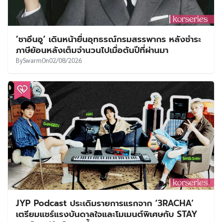
‘ชาอึนอู’ เดินหน้ายื่นอุทธรณ์กรมสรรพากร หลังชำระ
ภาษีย้อนหลังเต็มจำนวนไปเมื่อต้นปีที่ผ่านมา
By
Swarm
On
02/08/2026
JYP Podcast ประเดิมรายการแรกจาก ‘3RACHA’
เตรียมแชร์แรงบันดาลใจและโมเมนต์พิเศษกับ STAY