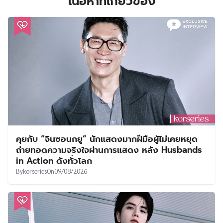
เนื้อหาที่เกี่ยวข้อง
คุยกับ “จินซอนกยู” นักแสดงมากฝีมือผู้ไม่เคยหยุด
ถ่ายทอดความจริงใจผ่านการแสดง หลัง Husbands
in Action ดังทั่วโลก
By
korseries
On
09/08/2026