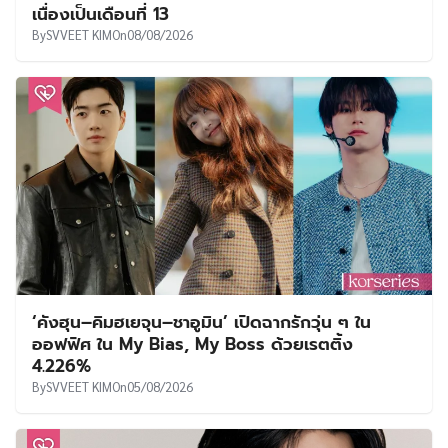
เนื่องเป็นเดือนที่ 13
By
SVVEET KIM
On
08/08/2026
‘คังฮุน–คิมฮเยจุน–ชาอูมิน’ เปิดฉากรักวุ่น ๆ ใน
ออฟฟิศ ใน My Bias, My Boss ด้วยเรตติ้ง
4.226%
By
SVVEET KIM
On
05/08/2026