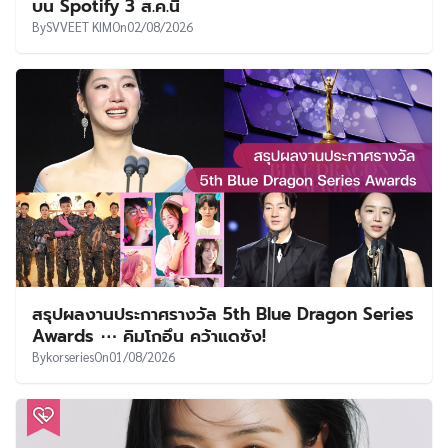
บน Spotify 3 ส.ค.นี้
By
SVVEET KIM
On
02/08/2026
สรุปผลงานประกาศรางวัล 5th Blue Dragon Series
Awards ⋯ คิมโกอึน คว้าแดซัง!
By
korseries
On
01/08/2026