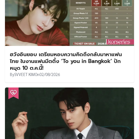
ฮวังอินยอบ เตรียมหอบความคิดถึงกลับมาหาแฟน
ไทย ในงานแฟนมีตติ้ง ‘To you in Bangkok’ ปัก
หมุด 10 ต.ค.นี้!
By
SVVEET KIM
On
02/08/2026