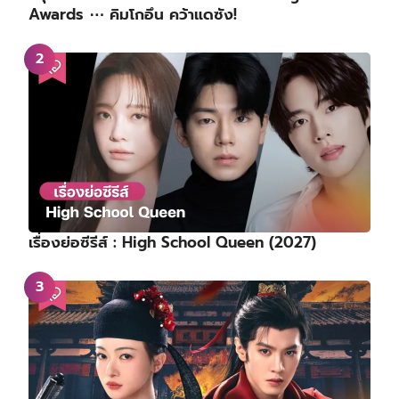
Awards ⋯ คิมโกอึน คว้าแดซัง!
เรื่องย่อซีรีส์ : High School Queen (2027)