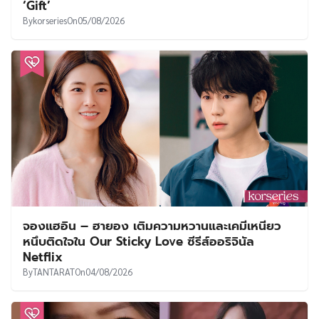
‘Gift’
By
korseries
On
05/08/2026
จองแฮอิน – ฮายอง เติมความหวานและเคมีเหนียว
หนึบติดใจใน Our Sticky Love ซีรีส์ออริจินัล
Netflix
By
TANTARAT
On
04/08/2026