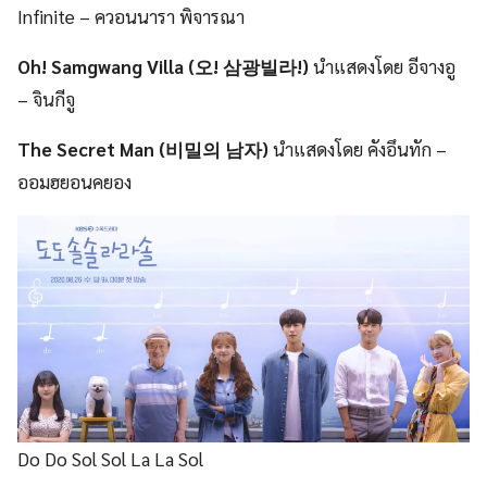
Infinite – ควอนนารา พิจารณา
Oh! Samgwang Villa (오! 삼광빌라!)
นำแสดงโดย อีจางอู
– จินกีจู
The Secret Man (비밀의 남자)
นำแสดงโดย คังอึนทัก –
ออมฮยอนคยอง
Do Do Sol Sol La La Sol