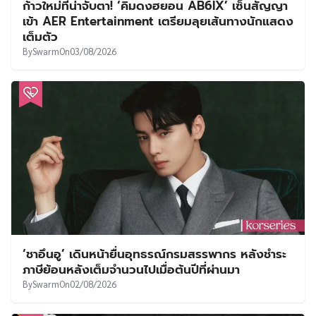
ก้าวใหม่ที่น่าจับตา! ‘คิมดงฮยอน AB6IX’ เซ็นสัญญา
เข้า AER Entertainment เตรียมลุยเส้นทางนักแสดง
เต็มตัว
By
Swarm
On
03/08/2026
‘ชาอึนอู’ เดินหน้ายื่นอุทธรณ์กรมสรรพากร หลังชำระ
ภาษีย้อนหลังเต็มจำนวนไปเมื่อต้นปีที่ผ่านมา
By
Swarm
On
02/08/2026