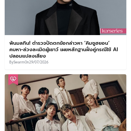
พ้นมลทิน! ตำรวจปัดตกข้อกล่าวหา ‘คิมซูฮยอน’
คบหา-ล่วงละเมิดผู้เยาว์ เผยหลักฐานฝั่งคู่กรณีใช้ AI
ปลอมแปลงเสียง
By
Swarm
On
29/07/2026