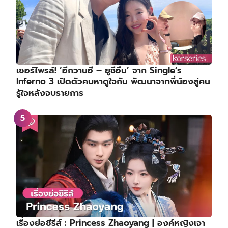
เซอร์ไพรส์! ‘อีกวานฮี – ยูชีอึน’ จาก Single’s
Inferno 3 เปิดตัวคบหาดูใจกัน พัฒนาจากพี่น้องสู่คน
รู้ใจหลังจบรายการ
เรื่องย่อซีรีส์ : Princess Zhaoyang | องค์หญิงเจา