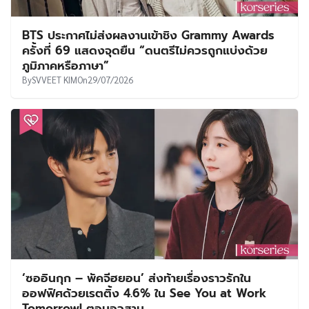
BTS ประกาศไม่ส่งผลงานเข้าชิง Grammy Awards
ครั้งที่ 69 แสดงจุดยืน “ดนตรีไม่ควรถูกแบ่งด้วย
ภูมิภาคหรือภาษา”
By
SVVEET KIM
On
29/07/2026
‘ซออินกุก – พัคจีฮยอน’ ส่งท้ายเรื่องราวรักใน
ออฟฟิศด้วยเรตติ้ง 4.6% ใน See You at Work
Tomorrow! ตอนอวสาน