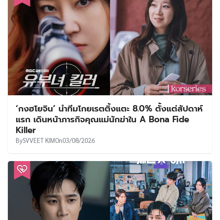
‘กงฮโยจิน’ นำทีมโกยเรตติ้งแตะ 8.0% ตั้งแต่สัปดาห์
แรก เดินหน้าภารกิจคุณแม่นักฆ่าใน A Bona Fide
Killer
By
SVVEET KIM
On
03/08/2026