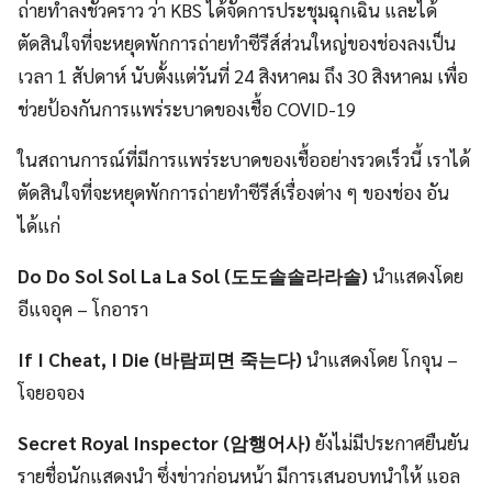
ถ่ายทำลงชั่วคราว ว่า KBS ได้จัดการประชุมฉุกเฉิน และได้
ตัดสินใจที่จะหยุดพักการถ่ายทำซีรีส์ส่วนใหญ่ของช่องลงเป็น
เวลา 1 สัปดาห์ นับตั้งแต่วันที่ 24 สิงหาคม ถึง 30 สิงหาคม เพื่อ
ช่วยป้องกันการแพร่ระบาดของเชื้อ COVID-19
ในสถานการณ์ที่มีการแพร่ระบาดของเชื้ออย่างรวดเร็วนี้ เราได้
ตัดสินใจที่จะหยุดพักการถ่ายทำซีรีส์เรื่องต่าง ๆ ของช่อง อัน
ได้แก่
Do Do Sol Sol La La Sol (도도솔솔라라솔)
นำแสดงโดย
อีแจอุค – โกอารา
If I Cheat, I Die (바람피면 죽는다)
นำแสดงโดย โกจุน –
โจยอจอง
Secret Royal Inspector (암행어사)
ยังไม่มีประกาศยืนยัน
รายชื่อนักแสดงนำ ซึ่งข่าวก่อนหน้า มีการเสนอบทนำให้ แอล