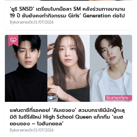
‘ยูริ SNSD’ เตรียมโบกมือลา SM หลังร่วมทางมานาน
19 ปี ยันยังคงทำกิจกรรม Girls’ Generation ต่อไป
By
korseries
On
31/07/2026
แฟนตาซีที่รอคอย! ‘คิมเซจอง’ สวมบทราชินีนักบู๊ทะลุ
มิติ ในซีรีส์ใหม่ High School Queen แท็กทีม ‘แบฮ
ยอนซอง – โจฮันกยอล’
By
korseries
On
31/07/2026