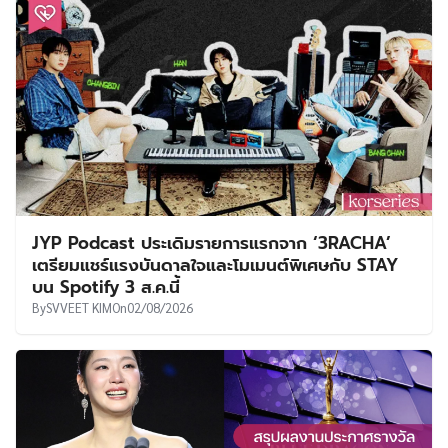
JYP Podcast ประเดิมรายการแรกจาก ‘3RACHA’
เตรียมแชร์แรงบันดาลใจและโมเมนต์พิเศษกับ STAY
บน Spotify 3 ส.ค.นี้
By
SVVEET KIM
On
02/08/2026