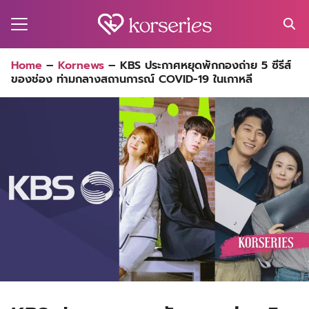
Skip
to
content
Search
Home
–
Kornews
–
KBS ประกาศหยุดพักกองถ่าย 5 ซีรีส์
for:
ของช่อง ท่ามกลางสถานการณ์ COVID-19 ในเกาหลี
MA
ES
CT
EL
UTY
T
EW
US