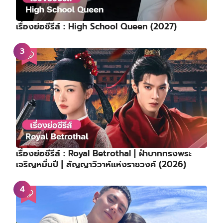
เรื่องย่อซีรีส์ : High School Queen (2027)
เรื่องย่อซีรีส์ : Royal Betrothal | ฝ่าบาททรงพระ
เจริญหมื่นปี | สัญญาวิวาห์แห่งราชวงศ์ (2026)