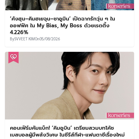
‘คังฮุน–คิมฮเยจุน–ชาอูมิน’ เปิดฉากรักวุ่น ๆ ใน
ออฟฟิศ ใน My Bias, My Boss ด้วยเรตติ้ง
4.226%
By
SVVEET KIM
On
05/08/2026
คอนเฟิร์มคัมแบ็ก! ‘คิมอูบิน’ เตรียมสวมบทโค้ช
เบสบอลผู้มีพลังวิเศษ ในซีรีส์กีฬา-แฟนตาซีเรื่องใหม่