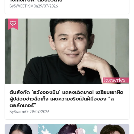
By
SVVEET KIM
On
29/07/2026
ต้นสังกัด ‘ฮวังจองมิน’ แถลงเด็ดขาด! เตรียมเอาผิด
ผู้ปล่อยข่าวลือเท็จ เผยความจริงเป็นฝีมือของ “ส
ตอล์กเกอร์”
By
Swarm
On
29/07/2026