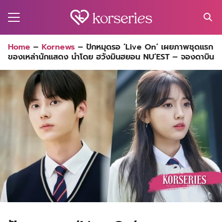
Skip
to
content
Search
Home
–
Kornews
–
ปักหมุดรอ ‘Live On’ เผยภาพชุดแรก
for:
ของเหล่านักแสดง นำโดย ฮวังมินฮยอน NU’EST – จองดาบิน
MA
ES
CT
EL
UTY
T
EW
US