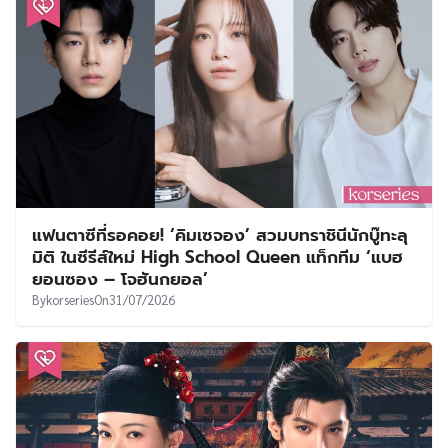
แฟนตาซีที่รอคอย! ‘คิมเซจอง’ สวมบทราชินีนักบู๊ทะลุ
มิติ ในซีรีส์ใหม่ High School Queen แท็กทีม ‘แบฮ
ยอนซอง – โจฮันกยอล’
By
korseries
On
31/07/2026