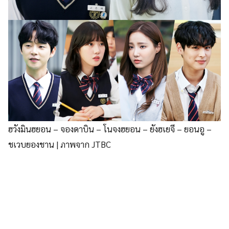
ฮวังมินฮยอน – จองดาบิน – โนจงฮยอน – ยังฮเยจี – ยอนอู –
ชเวบยองชาน | ภาพจาก JTBC