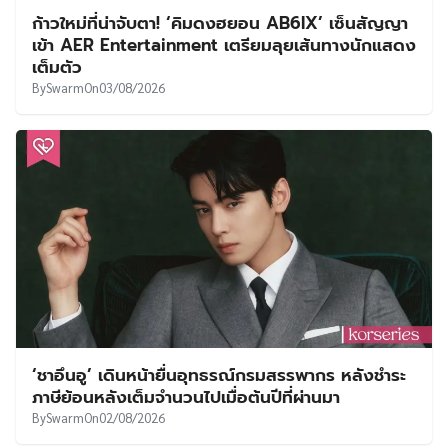
ก้าวใหม่ที่น่าจับตา! ‘คิมดงฮยอน AB6IX’ เซ็นสัญญา
เข้า AER Entertainment เตรียมลุยเส้นทางนักแสดง
เต็มตัว
By
Swarm
On
03/08/2026
‘ชาอึนอู’ เดินหน้ายื่นอุทธรณ์กรมสรรพากร หลังชำระ
ภาษีย้อนหลังเต็มจำนวนไปเมื่อต้นปีที่ผ่านมา
By
Swarm
On
02/08/2026