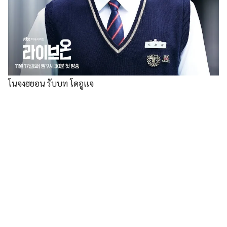
โนจงฮยอน รับบท โดอูแจ