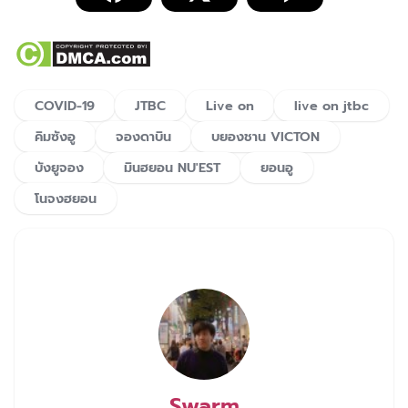
COVID-19
JTBC
Live on
live on jtbc
คิมซังอู
จองดาบิน
บยองชาน VICTON
บังยูจอง
มินฮยอน NU'EST
ยอนอู
โนจงฮยอน
Swarm