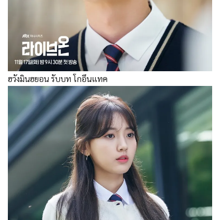
ฮวังมินฮยอน รับบท โกอึนแทค