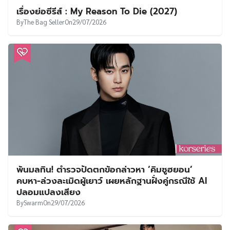
เรื่องย่อซีรีส์ : My Reason To Die (2027)
By
The Bag Seller
On
29/07/2026
พ้นมลทิน! ตำรวจปัดตกข้อกล่าวหา ‘คิมซูฮยอน’
คบหา-ล่วงละเมิดผู้เยาว์ เผยหลักฐานฝั่งคู่กรณีใช้ AI
ปลอมแปลงเสียง
By
Swarm
On
29/07/2026