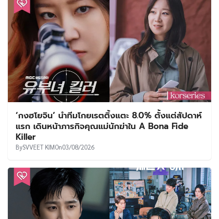
‘กงฮโยจิน’ นำทีมโกยเรตติ้งแตะ 8.0% ตั้งแต่สัปดาห์
แรก เดินหน้าภารกิจคุณแม่นักฆ่าใน A Bona Fide
Killer
By
SVVEET KIM
On
03/08/2026