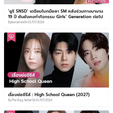
‘ยูริ SNSD’ เตรียมโบกมือลา SM หลังร่วมทางมานาน
19 ปี ยันยังคงทำกิจกรรม Girls’ Generation ต่อไป
By
korseries
On
31/07/2026
เรื่องย่อซีรีส์ : High School Queen (2027)
By
The Bag Seller
On
31/07/2026