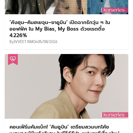
‘คังฮุน–คิมฮเยจุน–ชาอูมิน’ เปิดฉากรักวุ่น ๆ ใน
ออฟฟิศ ใน My Bias, My Boss ด้วยเรตติ้ง
4.226%
By
SVVEET KIM
On
05/08/2026
คอนเฟิร์มคัมแบ็ก! ‘คิมอูบิน’ เตรียมสวมบทโค้ช