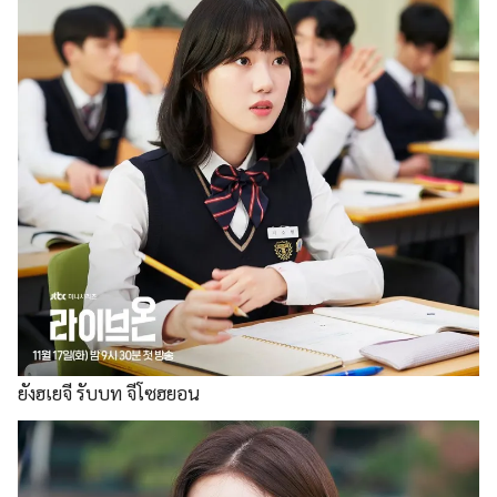
ยังฮเยจี รับบท จีโซฮยอน