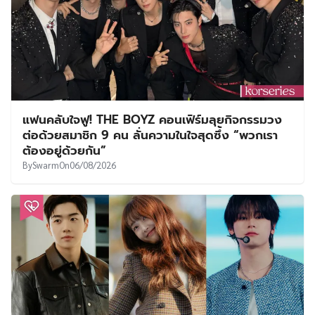
แฟนคลับใจฟู! THE BOYZ คอนเฟิร์มลุยกิจกรรมวง
ต่อด้วยสมาชิก 9 คน ลั่นความในใจสุดซึ้ง “พวกเรา
ต้องอยู่ด้วยกัน”
By
Swarm
On
06/08/2026