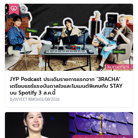
JYP Podcast ประเดิมรายการแรกจาก ‘3RACHA’
เตรียมแชร์แรงบันดาลใจและโมเมนต์พิเศษกับ STAY
บน Spotify 3 ส.ค.นี้
By
SVVEET KIM
On
02/08/2026