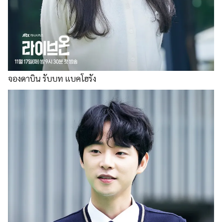
จองดาบิน รับบท แบคโฮรัง