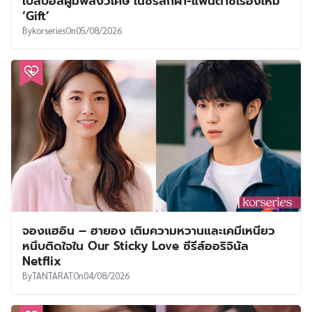
เบสบอลผู้มีพลังวิเศษ ในซีรีส์กีฬา-แฟนตาซีเรื่องใหม่
‘Gift’
By
korseries
On
05/08/2026
จองแฮอิน – ฮายอง เติมความหวานและเคมีเหนียว
หนึบติดใจใน Our Sticky Love ซีรีส์ออริจินัล
Netflix
By
TANTARAT
On
04/08/2026