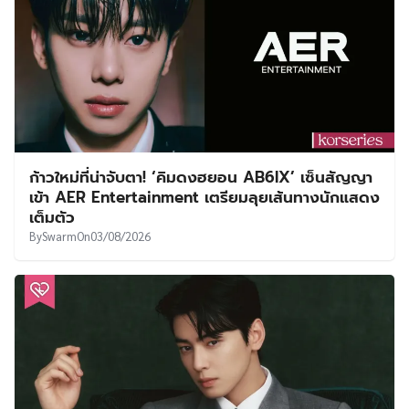
ก้าวใหม่ที่น่าจับตา! ‘คิมดงฮยอน AB6IX’ เซ็นสัญญา
เข้า AER Entertainment เตรียมลุยเส้นทางนักแสดง
เต็มตัว
By
Swarm
On
03/08/2026