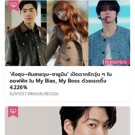
‘คังฮุน–คิมฮเยจุน–ชาอูมิน’ เปิดฉากรักวุ่น ๆ ใน
ออฟฟิศ ใน My Bias, My Boss ด้วยเรตติ้ง
4.226%
By
SVVEET KIM
On
05/08/2026