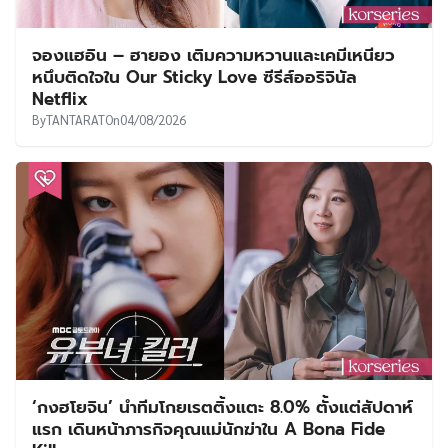
จองแฮอิน – ฮายอง เติมความหวานและเคมีเหนียว
หนึบติดใจใน Our Sticky Love ซีรีส์ออริจินัล
Netflix
By
TANTARAT
On
04/08/2026
‘กงฮโยจิน’ นำทีมโกยเรตติ้งแตะ 8.0% ตั้งแต่สัปดาห์
แรก เดินหน้าภารกิจคุณแม่นักฆ่าใน A Bona Fide