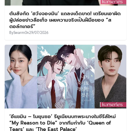
ต้นสังกัด ‘ฮวังจองมิน’ แถลงเด็ดขาด! เตรียมเอาผิด
ผู้ปล่อยข่าวลือเท็จ เผยความจริงเป็นฝีมือของ “ส
ตอล์กเกอร์”
By
Swarm
On
29/07/2026
‘อีแชมิน – โนยุนซอ’ รียูเนียนบทพระนางในซีรีส์ใหม่
“My Reason to Die” จากทีมกำกับ ‘Queen of
Tears’ และ ‘The East Palace’