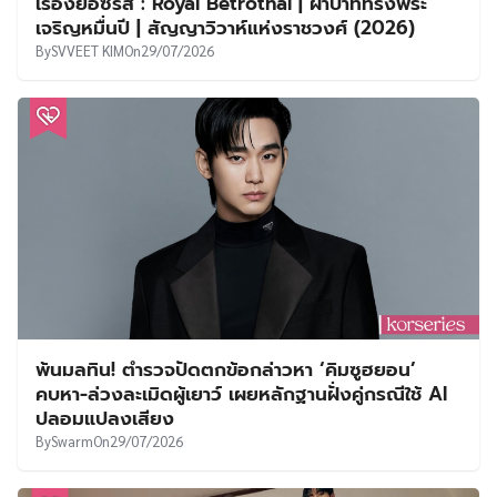
เรื่องย่อซีรีส์ : Royal Betrothal | ฝ่าบาททรงพระ
เจริญหมื่นปี | สัญญาวิวาห์แห่งราชวงศ์ (2026)
By
SVVEET KIM
On
29/07/2026
พ้นมลทิน! ตำรวจปัดตกข้อกล่าวหา ‘คิมซูฮยอน’
คบหา-ล่วงละเมิดผู้เยาว์ เผยหลักฐานฝั่งคู่กรณีใช้ AI
ปลอมแปลงเสียง
By
Swarm
On
29/07/2026