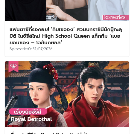
แฟนตาซีที่รอคอย! ‘คิมเซจอง’ สวมบทราชินีนักบู๊ทะลุ
มิติ ในซีรีส์ใหม่ High School Queen แท็กทีม ‘แบฮ
ยอนซอง – โจฮันกยอล’
By
korseries
On
31/07/2026