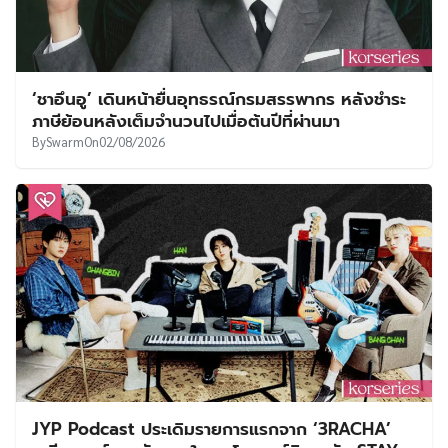
‘ชาอึนอู’ เดินหน้ายื่นอุทธรณ์กรมสรรพากร หลังชำระ
ภาษีย้อนหลังเต็มจำนวนไปเมื่อต้นปีที่ผ่านมา
By
Swarm
On
02/08/2026
JYP Podcast ประเดิมรายการแรกจาก ‘3RACHA’