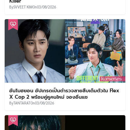
Killer
By
SVVEET KIM
On
03/08/2026
อันโบฮยอน อัปเกรดเป็นตำรวจสายสืบเต็มตัวใน Flex
X Cop 2 พร้อมคู่หูคนใหม่ จองอึนแช
By
TANTARAT
On
03/08/2026