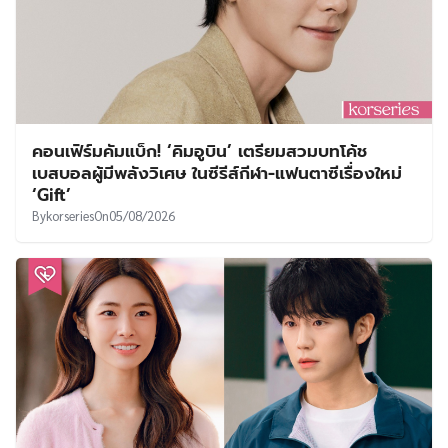
คอนเฟิร์มคัมแบ็ก! ‘คิมอูบิน’ เตรียมสวมบทโค้ช
เบสบอลผู้มีพลังวิเศษ ในซีรีส์กีฬา-แฟนตาซีเรื่องใหม่
‘Gift’
By
korseries
On
05/08/2026