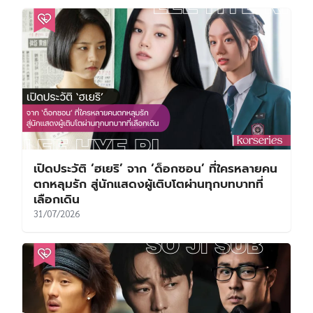
เปิดประวัติ ‘ฮเยริ’ จาก ‘ด็อกซอน’ ที่ใครหลายคน
ตกหลุมรัก สู่นักแสดงผู้เติบโตผ่านทุกบทบาทที่
เลือกเดิน
31/07/2026