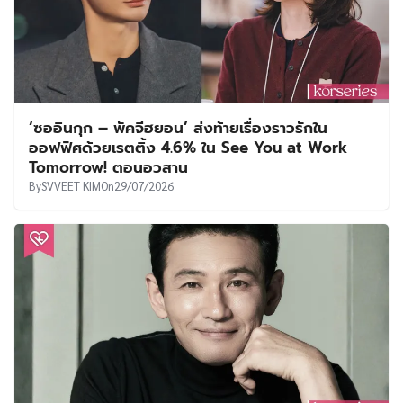
‘ซออินกุก – พัคจีฮยอน’ ส่งท้ายเรื่องราวรักใน
ออฟฟิศด้วยเรตติ้ง 4.6% ใน See You at Work
Tomorrow! ตอนอวสาน
By
SVVEET KIM
On
29/07/2026