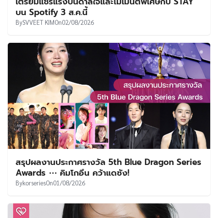
เตรียมแชร์แรงบันดาลใจและโมเมนต์พิเศษกับ STAY
บน Spotify 3 ส.ค.นี้
By
SVVEET KIM
On
02/08/2026
สรุปผลงานประกาศรางวัล 5th Blue Dragon Series
Awards ⋯ คิมโกอึน คว้าแดซัง!
By
korseries
On
01/08/2026