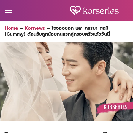
Skip
to
content
Search
Home
–
Kornews
–
โจจองซอก และ ภรรยา กอมี
for:
(Gummy) ต้อนรับลูกน้อยคนแรกสู่ครอบครัวแล้ววันนี้
MA
ES
CT
EL
UTY
T
EW
US