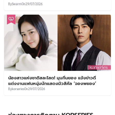
By
Swarm
On
29/07/2026
น้องสาวแห่งชาติสละโสด! มุนกึนยอง แจ้งข่าวดี
แต่งงานแฟนหนุ่มนักแสดงมิวสิคัล ‘จองพยอง’
By
korseries
On
29/07/2026