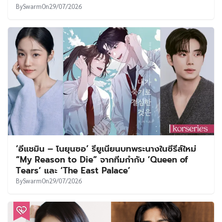
By
Swarm
On
29/07/2026
‘อีแชมิน – โนยุนซอ’ รียูเนียนบทพระนางในซีรีส์ใหม่
“My Reason to Die” จากทีมกำกับ ‘Queen of
Tears’ และ ‘The East Palace’
By
Swarm
On
29/07/2026