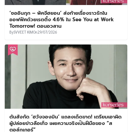
‘ซออินกุก – พัคจีฮยอน’ ส่งท้ายเรื่องราวรักใน
ออฟฟิศด้วยเรตติ้ง 4.6% ใน See You at Work
Tomorrow! ตอนอวสาน
By
SVVEET KIM
On
29/07/2026
ต้นสังกัด ‘ฮวังจองมิน’ แถลงเด็ดขาด! เตรียมเอาผิด
ผู้ปล่อยข่าวลือเท็จ เผยความจริงเป็นฝีมือของ “ส
ตอล์กเกอร์”