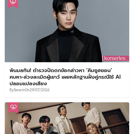
พ้นมลทิน! ตำรวจปัดตกข้อกล่าวหา ‘คิมซูฮยอน’
คบหา-ล่วงละเมิดผู้เยาว์ เผยหลักฐานฝั่งคู่กรณีใช้ AI
ปลอมแปลงเสียง
By
Swarm
On
29/07/2026