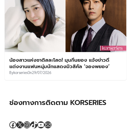
น้องสาวแห่งชาติสละโสด! มุนกึนยอง แจ้งข่าวดี
แต่งงานแฟนหนุ่มนักแสดงมิวสิคัล ‘จองพยอง’
By
korseries
On
29/07/2026
ช่องทางการติดตาม KORSERIES
Facebook
X
Instagram
TikTok
YouTube
Mail