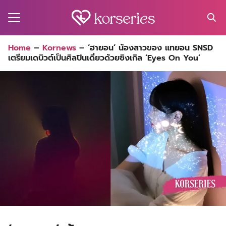
Skip
to
content
Search
Home
–
Kornews
–
‘ฮายอน’ น้องสาวของ แทยอน SNSD
for:
เตรียมเดบิวต์เป็นศิลปินเดี่ยวด้วยซิงเกิล ‘Eyes On You’
MA
ES
CT
EL
UTY
T
EW
US