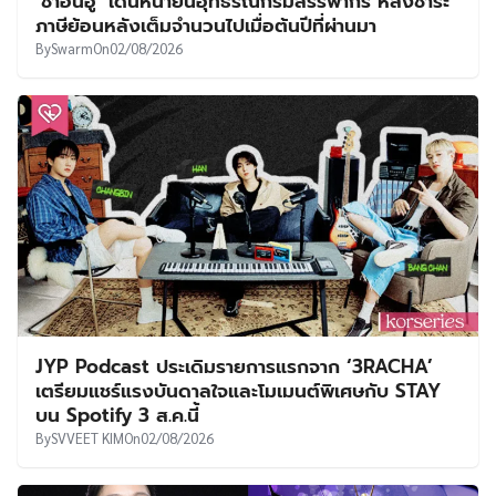
‘ชาอึนอู’ เดินหน้ายื่นอุทธรณ์กรมสรรพากร หลังชำระ
ภาษีย้อนหลังเต็มจำนวนไปเมื่อต้นปีที่ผ่านมา
By
Swarm
On
02/08/2026
JYP Podcast ประเดิมรายการแรกจาก ‘3RACHA’
เตรียมแชร์แรงบันดาลใจและโมเมนต์พิเศษกับ STAY
บน Spotify 3 ส.ค.นี้
By
SVVEET KIM
On
02/08/2026