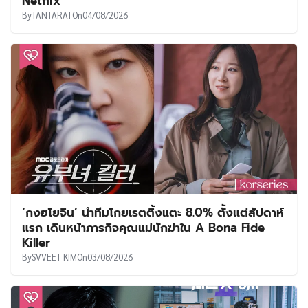
Netflix
By
TANTARAT
On
04/08/2026
‘กงฮโยจิน’ นำทีมโกยเรตติ้งแตะ 8.0% ตั้งแต่สัปดาห์
แรก เดินหน้าภารกิจคุณแม่นักฆ่าใน A Bona Fide
Killer
By
SVVEET KIM
On
03/08/2026