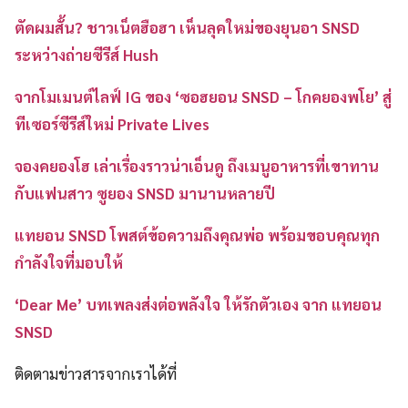
ตัดผมสั้น? ชาวเน็ตฮือฮา เห็นลุคใหม่ของยุนอา SNSD
ระหว่างถ่ายซีรีส์ Hush
จากโมเมนต์ไลฟ์ IG ของ ‘ซอฮยอน SNSD – โกคยองพโย’ สู่
ทีเซอร์ซีรีส์ใหม่ Private Lives
จองคยองโฮ เล่าเรื่องราวน่าเอ็นดู ถึงเมนูอาหารที่เขาทาน
กับแฟนสาว ซูยอง SNSD มานานหลายปี
แทยอน SNSD โพสต์ข้อความถึงคุณพ่อ พร้อมขอบคุณทุก
กำลังใจที่มอบให้
‘Dear Me’ บทเพลงส่งต่อพลังใจ ให้รักตัวเอง จาก แทยอน
SNSD
ติดตามข่าวสารจากเราได้ที่