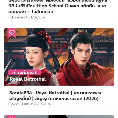
แฟนตาซีที่รอคอย! ‘คิมเซจอง’ สวมบทราชินีนักบู๊ทะลุ
มิติ ในซีรีส์ใหม่ High School Queen แท็กทีม ‘แบฮ
ยอนซอง – โจฮันกยอล’
By
korseries
On
31/07/2026
เรื่องย่อซีรีส์ : Royal Betrothal | ฝ่าบาททรงพระ
เจริญหมื่นปี | สัญญาวิวาห์แห่งราชวงศ์ (2026)
By
SVVEET KIM
On
29/07/2026