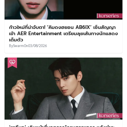
ก้าวใหม่ที่น่าจับตา! ‘คิมดงฮยอน AB6IX’ เซ็นสัญญา
เข้า AER Entertainment เตรียมลุยเส้นทางนักแสดง
เต็มตัว
By
Swarm
On
03/08/2026