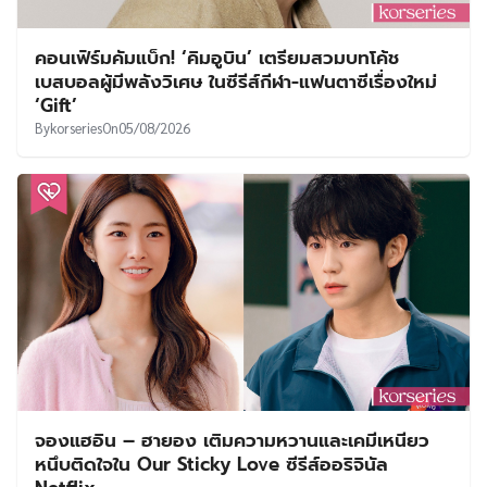
คอนเฟิร์มคัมแบ็ก! ‘คิมอูบิน’ เตรียมสวมบทโค้ช
เบสบอลผู้มีพลังวิเศษ ในซีรีส์กีฬา-แฟนตาซีเรื่องใหม่
‘Gift’
By
korseries
On
05/08/2026
จองแฮอิน – ฮายอง เติมความหวานและเคมีเหนียว
หนึบติดใจใน Our Sticky Love ซีรีส์ออริจินัล