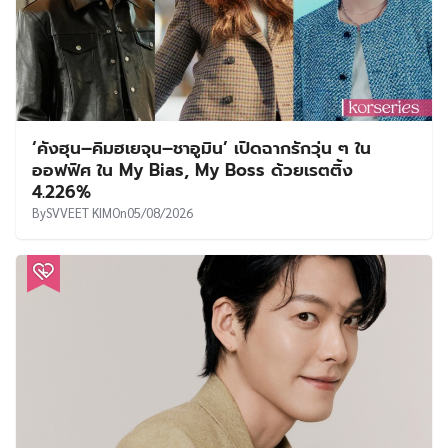
‘คังฮุน–คิมฮเยจุน–ชาอูมิน’ เปิดฉากรักวุ่น ๆ ใน
ออฟฟิศ ใน My Bias, My Boss ด้วยเรตติ้ง
4.226%
By
SVVEET KIM
On
05/08/2026