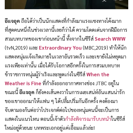
อีแจอุค
ถือได้ว่าเป็นนักแสดงที่กำลังมาแรงแซงทางโค้งมาก
ที่สุดคนหนึ่งในช่วงเวลานี้เลยก็ว่าได้ ความโดดเด่นจากฝีมือการ
สวมบทบาทของเขาก่อนหน้านี้ ทั้งจากในซีรีส์
Search WWW
(tvN,2019) และ
Extraordinary You
(MBC,2019) ทำให้นัก
แสดงหนุ่มแจ้งเกิดภายในเวลาอันรวดเร็ว และเขายังไม่หยุดมา
แรงเพียงเท่านั้น เมื่อได้รับโอกาสอีกครั้งในการสวมบทบาท
ข้าราชการหนุ่มผู้ร่าเริงและพูดเก่งในซีรีส์
When the
Weather is Fine
ที่กำลังออกอากาศทางช่อง JTBC อยู่ใน
ขณะนี้
อีแจอุค
ก็ยังคงเส้นคงวาในการเผยเสน่ห์อันแสนน่ารัก
ของเขาออกมาให้แฟน ๆ ได้ปลื้มปริ่มกันอีกครั้ง คงต้องมา
จับตามองกันต่อว่าโปรเจกต์ต่อไปของหนุ่มคนนี้จะเป็นการ
แสดงในแนวไหน ตอนนี้เจ้าตัว
กำลังพิจารณารับบทนำ
ในซีรีส์
ใหม่อยู่ด้วยนะ บทพระเอกอยู่แค่เอื้อมแล้วล่ะ!