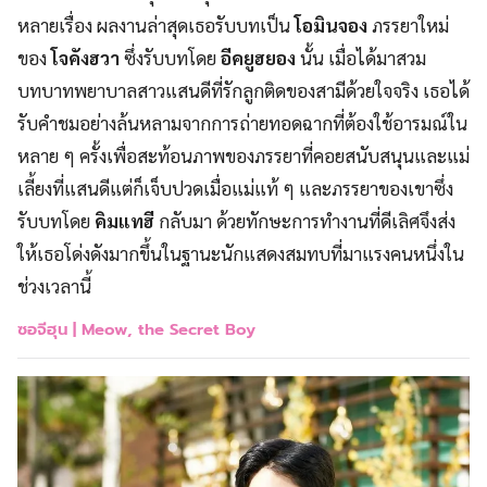
หลายเรื่อง ผลงานล่าสุดเธอรับบทเป็น
โอมินจอง
ภรรยาใหม่
ของ
โจคังฮวา
ซึ่งรับบทโดย
อีคยูฮยอง
นั้น เมื่อได้มาสวม
บทบาทพยาบาลสาวแสนดีที่รักลูกติดของสามีด้วยใจจริง เธอได้
รับคำชมอย่างล้นหลามจากการถ่ายทอดฉากที่ต้องใช้อารมณ์ใน
หลาย ๆ ครั้งเพื่อสะท้อนภาพของภรรยาที่คอยสนับสนุนและแม่
เลี้ยงที่แสนดีแต่ก็เจ็บปวดเมื่อแม่แท้ ๆ และภรรยาของเขาซึ่ง
รับบทโดย
คิมแทฮี
กลับมา ด้วยทักษะการทำงานที่ดีเลิศจึงส่ง
ให้เธอโด่งดังมากขึ้นในฐานะนักแสดงสมทบที่มาแรงคนหนึ่งใน
ช่วงเวลานี้
ซอจีฮุน |
Meow, the Secret Boy