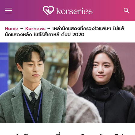
Skip
to
content
Search
Home
–
Kornews
–
เหล่านักแสดงที่ครองใจแฟนๆ ไม่แพ้
for:
นักแสดงหลัก ในซีรีส์เกาหลี ต้นปี 2020
MA
ES
CT
EL
UTY
T
EW
US