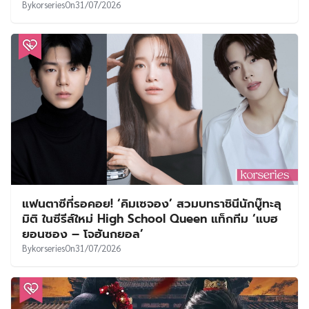
By
korseries
On
31/07/2026
แฟนตาซีที่รอคอย! ‘คิมเซจอง’ สวมบทราชินีนักบู๊ทะลุ
มิติ ในซีรีส์ใหม่ High School Queen แท็กทีม ‘แบฮ
ยอนซอง – โจฮันกยอล’
By
korseries
On
31/07/2026