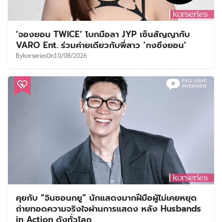
‘จองยอน TWICE’ โบกมือลา JYP เซ็นสัญญากับ
VARO Ent. ร่วมค่ายเดียวกับพี่สาว ‘กงซึงยอน’
By
korseries
On
10/08/2026
คุยกับ “จินซอนกยู” นักแสดงมากฝีมือผู้ไม่เคยหยุด
ถ่ายทอดความจริงใจผ่านการแสดง หลัง Husbands
in Action ดังทั่วโลก