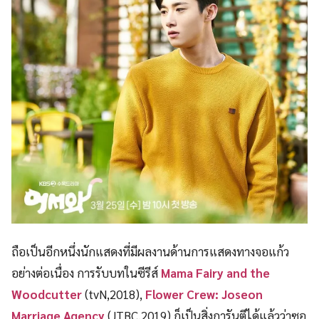
ถือเป็นอีกหนึ่งนักแสดงที่มีผลงานด้านการแสดงทางจอแก้ว
อย่างต่อเนื่อง การรับบทในซีรีส์
Mama Fairy and the
Woodcutter
(tvN,2018),
Flower Crew: Joseon
Marriage Agency
(JTBC,2019) ก็เป็นสิ่งการันตีได้แล้วว่าซอ