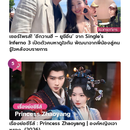
เซอร์ไพรส์! ‘อีกวานฮี – ยูชีอึน’ จาก Single’s
Inferno 3 เปิดตัวคบหาดูใจกัน พัฒนาจากพี่น้องสู่คน
รู้ใจหลังจบรายการ
เรื่องย่อซีรีส์ : Princess Zhaoyang | องค์หญิงเจา
หยาง (2026)