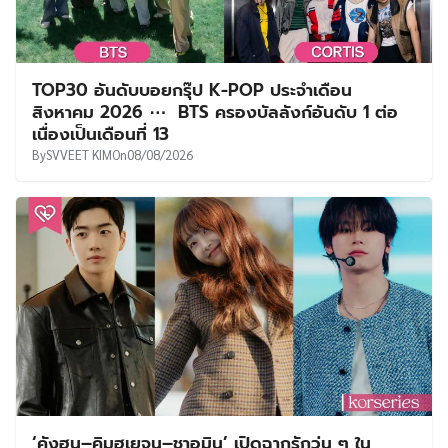
TOP30 อันดับบอยกรุ๊ป K-POP ประจำเดือน
สิงหาคม 2026 ⋯ BTS ครองบัลลังก์อันดับ 1 ต่อ
เนื่องเป็นเดือนที่ 13
By
SVVEET KIM
On
08/08/2026
‘คังฮุน–คิมฮเยจุน–ชาอูมิน’ เปิดฉากรักวุ่น ๆ ใน