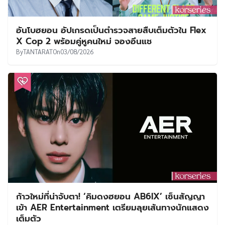
อันโบฮยอน อัปเกรดเป็นตำรวจสายสืบเต็มตัวใน Flex
X Cop 2 พร้อมคู่หูคนใหม่ จองอึนแช
By
TANTARAT
On
03/08/2026
ก้าวใหม่ที่น่าจับตา! ‘คิมดงฮยอน AB6IX’ เซ็นสัญญา
เข้า AER Entertainment เตรียมลุยเส้นทางนักแสดง
เต็มตัว