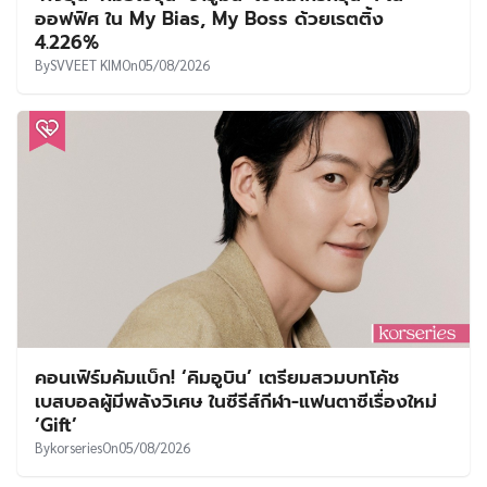
ออฟฟิศ ใน My Bias, My Boss ด้วยเรตติ้ง
4.226%
By
SVVEET KIM
On
05/08/2026
คอนเฟิร์มคัมแบ็ก! ‘คิมอูบิน’ เตรียมสวมบทโค้ช
เบสบอลผู้มีพลังวิเศษ ในซีรีส์กีฬา-แฟนตาซีเรื่องใหม่
‘Gift’
By
korseries
On
05/08/2026