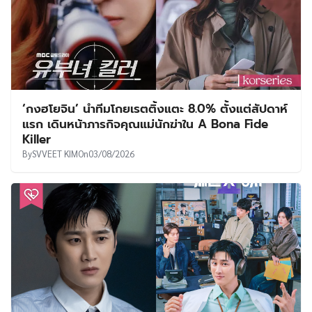
‘กงฮโยจิน’ นำทีมโกยเรตติ้งแตะ 8.0% ตั้งแต่สัปดาห์
แรก เดินหน้าภารกิจคุณแม่นักฆ่าใน A Bona Fide
Killer
By
SVVEET KIM
On
03/08/2026