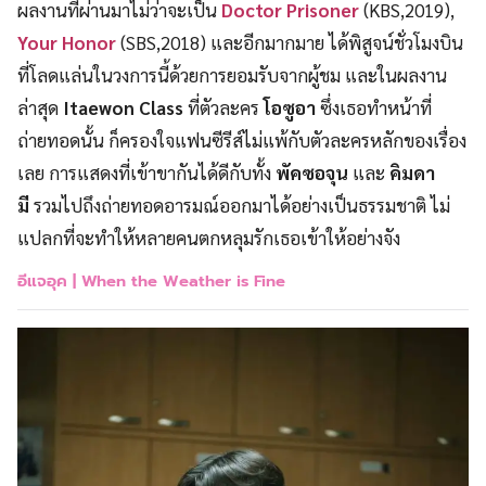
ผลงานที่ผ่านมาไม่ว่าจะเป็น
Doctor Prisoner
(KBS,2019),
Your Honor
(SBS,2018) และอีกมากมาย ได้พิสูจน์ชั่วโมงบิน
ที่โลดแล่นในวงการนี้ด้วยการยอมรับจากผู้ชม และในผลงาน
ล่าสุด
Itaewon Class
ที่ตัวละคร
โอซูอา
ซึ่งเธอทำหน้าที่
ถ่ายทอดนั้น ก็ครองใจแฟนซีรีส์ไม่แพ้กับตัวละครหลักของเรื่อง
เลย การแสดงที่เข้าขากันได้ดีกับทั้ง
พัคซอจุน
และ
คิมดา
มี
รวมไปถึงถ่ายทอดอารมณ์ออกมาได้อย่างเป็นธรรมชาติ ไม่
แปลกที่จะทำให้หลายคนตกหลุมรักเธอเข้าให้อย่างจัง
อีแจอุค |
When the Weather is Fine