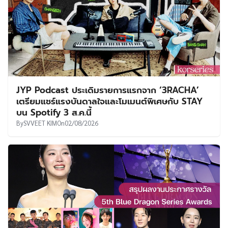
JYP Podcast ประเดิมรายการแรกจาก ‘3RACHA’
เตรียมแชร์แรงบันดาลใจและโมเมนต์พิเศษกับ STAY
บน Spotify 3 ส.ค.นี้
By
SVVEET KIM
On
02/08/2026