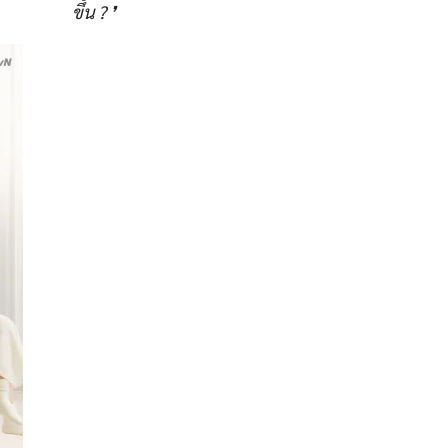
ขึ้น ? ❜