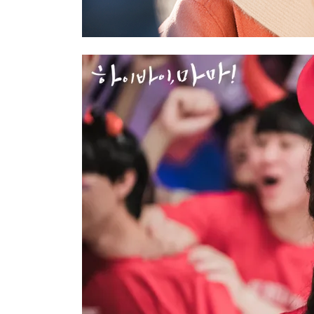
คิมแทฮี ร
วิญญาณสาวที่มองโลกในแง่ดีและชอบอยากรู้เร
โอบกอดลูกของเธออีกครั้ง และวันหนึ