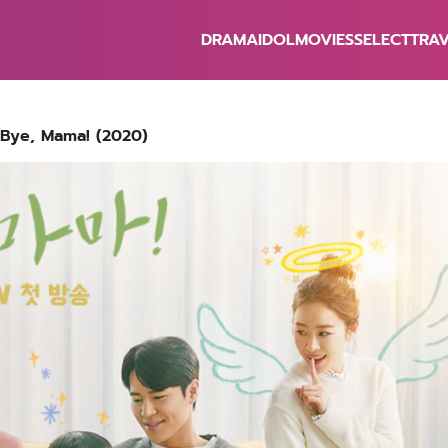
DRAMA
IDOL
MOVIES
SELECT
TRA
earch
r:
: Hi Bye, Mama! (2020)