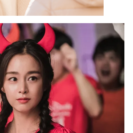
นักแสดง
ับบทเป็น ชายูริ (อายุ 33 ปี)
ื่องคนอื่นอยู่บ่อยครั้ง เธอไม่ยอมจากโลกนี้ไปเสียทีเพราะเ
่งเธอก็สมหวังเมื่อได้รับพรให้กลับมาเป็นมนุษย์ได้อีก 49 วัน