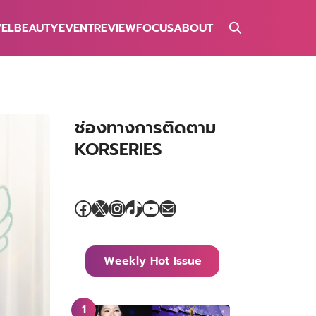
VEL
BEAUTY
EVENT
REVIEW
FOCUS
ABOUT
ช่องทางการติดตาม
KORSERIES
Facebook
X
Instagram
TikTok
YouTube
Mail
Weekly Hot Issue