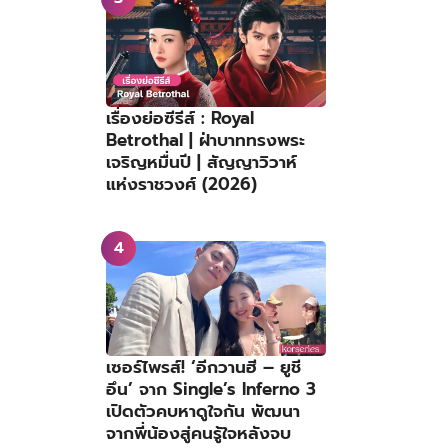
เรื่องย่อซีรีส์ : Royal
Betrothal | ฝ่าบาททรงพระ
เจริญหมื่นปี | สัญญาวิวาห์
แห่งราชวงศ์ (2026)
เซอร์ไพรส์! ‘อีกวานฮี – ยูชี
อึน’ จาก Single’s Inferno 3
เปิดตัวคบหาดูใจกัน พัฒนา
จากพี่น้องสู่คนรู้ใจหลังจบ