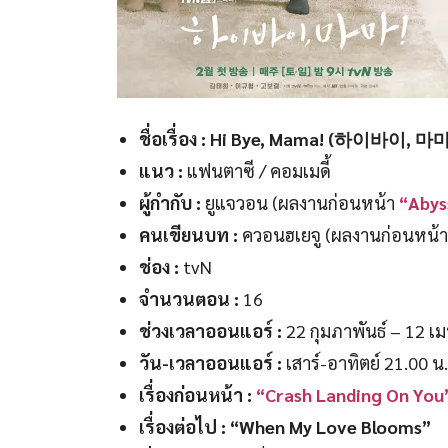
ชื่อเรื่อง : Hi Bye, Mama! (하이바이, 마
แนว :
แฟนตาซี / คอมเมดี้
ผู้กำกับ :
ยูแจวอน
(
ผลงานก่อนหน้า
“Abys
คนเขียนบท :
ควอนฮเยจู (ผลงานก่อนหน้
ช่อง :
tvN
จำนวนตอน :
16
ช่วงเวลาออนแอร์ :
22 กุมภาพันธ์ – 12 
วัน-เวลาออนแอร์ :
เสาร์-อาทิตย์ 21.00 น
เรื่องก่อนหน้า :
“Crash Landing On You
เรื่องต่อไป : “When My Love Blooms”