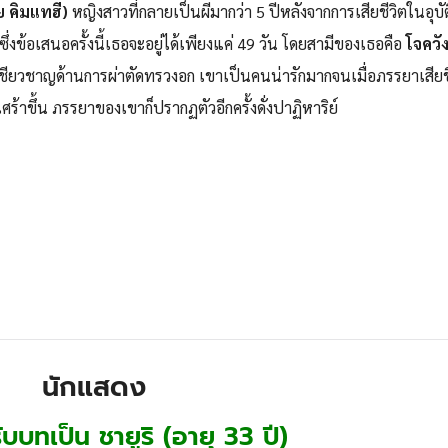
ย คิมแทฮี)
หญิงสาวที่กลายเป็นผีมากว่า 5 ปีหลังจากการเสียชีวิตในอุบั
ซึ่งข้อเสนอครั้งนี้เธอจะอยู่ได้เพียงแค่ 49 วัน โดยสามีของเธอคือ
โจควั
เชียวชาญด้านการผ่าตัดทรวงอก เขาเป็นคนน่ารักมากจนเมื่อภรรยาเสียช
งเศร้าขึ้น ภรรยาของเขาก็ปรากฏตัวอีกครั้งดั่งปาฏิหาริย์