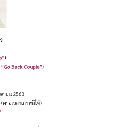
마
)
s”
)
า
“Go
Back Couple”
)
เมษายน 2563
. (ตามเวลาเกาหลีใต้)
”