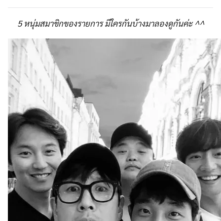
5 หนุ่มสมาชิกของรายการ มีใครกันบ้างมาลองดูกันค่ะ ^^