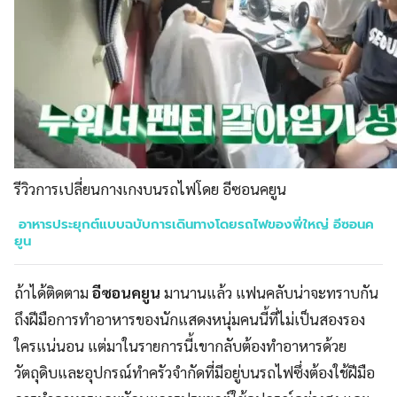
รีวิวการเปลี่ยนกางเกงบนรถไฟโดย อีซอนคยูน
อาหารประยุกต์แบบฉบับการเดินทางโดยรถไฟของพี่ใหญ่ อีซอนค
ยูน
ถ้าได้ติดตาม
อีซอนคยูน
มานานแล้ว แฟนคลับน่าจะทราบกัน
ถึงฝีมือการทำอาหารของนักแสดงหนุ่มคนนี้ที่ไม่เป็นสองรอง
ใครแน่นอน แต่มาในรายการนี้เขากลับต้องทำอาหารด้วย
วัตถุดิบและอุปกรณ์ทำครัวจำกัดที่มีอยู่บนรถไฟซึ่งต้องใช้ฝีมือ