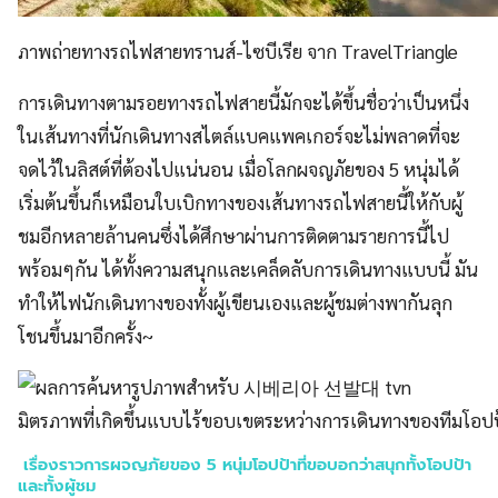
ภาพถ่ายทางรถไฟสายทรานส์-ไซบีเรีย จาก TravelTriangle
การเดินทางตามรอยทางรถไฟสายนี้มักจะได้ขึ้นชื่อว่าเป็นหนึ่ง
ในเส้นทางที่นักเดินทางสไตล์แบคแพคเกอร์จะไม่พลาดที่จะ
จดไว้ในลิสต์ที่ต้องไปแน่นอน เมื่อโลกผจญภัยของ 5 หนุ่มได้
เริ่มต้นขึ้นก็เหมือนใบเบิกทางของเส้นทางรถไฟสายนี้ให้กับผู้
ชมอีกหลายล้านคนซึ่งได้ศึกษาผ่านการติดตามรายการนี้ไป
พร้อมๆกัน ได้ทั้งความสนุกและเคล็ดลับการเดินทางแบบนี้ มัน
ทำให้ไฟนักเดินทางของทั้งผู้เขียนเองและผู้ชมต่างพากันลุก
โชนขึ้นมาอีกครั้ง~
มิตรภาพที่เกิดขึ้นแบบไร้ขอบเขตระหว่างการเดินทางของทีมโอปป
เรื่องราวการผจญภัยของ
5
หนุ่มโอปป้าที่ขอบอกว่าสนุกทั้งโอปป้า
และทั้งผู้ชม