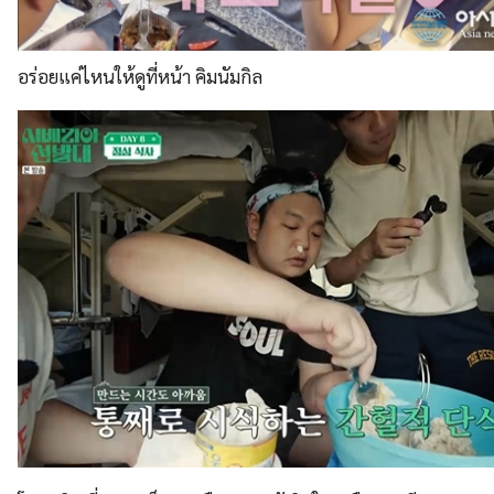
อร่อยแค่ไหนให้ดูที่หน้า คิมนัมกิล