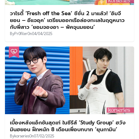
วาไรตี้ ‘Fresh off the Sea’ ซีซั่น 2 มาแล้ว! ‘อิมจี
ยอน – อีแจอุค’ เตรียมออกเรือล่องทะเลในฤดูหนาว
กับพี่สาว ‘ยอมจองอา – พัคจุนมยอน’
By
Pr0filer
On
04/04/2025
เบื้องหลังแอ็กชันสุดเท่ ในซีรีส์ ‘Study Group’ ฮวัง
มินฮยอน ฝึกหนัก 8 เดือนเพื่อบทบาท ‘ยุนกามิน’
By
korseries
On
07/02/2025