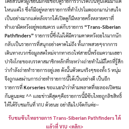
โดยส่วนตัวผู้เขียนมักจะชอบดูรายการวาไรตี้เป็นทุนเดิมมาแต่
ไหนแต่ไร ซึ่งก็มีอยู่หลายรายการที่ทำโปรโมตออกมาน่าสนใจ
เป็นอย่างมากแต่หลังจากได้เปิดดูก็มีหลายครั้งหลายคราที่
ทำเอาผิดหวังอยู่พอสมควร แต่กับรายการ
“Trans-Siberian
Pathfinders”
รายการนี้ซึ่งไม่ได้มีความคาดหวังอะไรมากนัก
กลับเป็นรายการที่สนุกอย่างคาดไม่ถึง ทั้งภาพสวยๆจากการ
เดินทางบวกข้อมูลสดใหม่จากทางรถไฟสายนี้พร้อมความเฮฮา
ปาจิงโกะของบรรดาสมาชิกหลักที่ระหว่างถ่ายทำไม่มีใครที่รู้สึก
ว่ากำลังถ่ายทำรายการอยู่เลย ดังนั้นตัวตนจริงๆของทั้ง 5 หนุ่ม
จึงถูกเผยผ่านการถ่ายทำรายการนี้ได้เป็นอย่างดี เป็นอีก
รายการที่
Korseries
ขอแนะนำว่าห้ามพลาดที่จะลองเปิดชม
กันดูนะคะ ^^ และข่าวดีสุดๆคือรายการนี้มีซับไทยถูกลิขสิทธิ์
ให้ได้รับชมกันที่ VIU ด้วยนะ อย่าลืมไปจัดกันค่ะ~
รับชมซับไทยรายการ Trans-Siberian Pathfinders ได้
แล้วที่ VIU <คลิก>