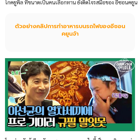
โกคยูพิล ที่ขนาดเป็นคนเลือกทาน ยังติดใจรสมือของ อีซอนคยูน
ตัวอย่างคลิปการทำอาหารบนรถไฟของอีซอน
คยูนจ้า