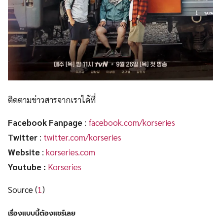
ติดตามข่าวสารจากเราได้ที่
Facebook Fanpage
:
facebook.com/korseries
Twitter
:
twitter.com/korseries
Website
:
korseries.com
Youtube :
Korseries
Source (
1
)