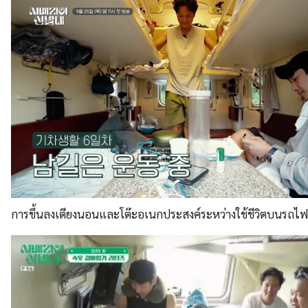
การขึ้นลงเตียงนอนและโต๊ะอเนกประสงค์ระหว่างใช้ชีวิตบนรถไฟ