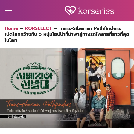
Skip
to
content
Search
Home
–
KORSELECT
–
Trans-Siberian Pathfinders
for:
เปิดโลกกว้างกับ 5 หนุ่มโอปป้าที่นำพาสู่ทางรถไฟสายที่ยาวที่สุด
MA
ในโลก
ES
CT
EL
UTY
T
EW
US