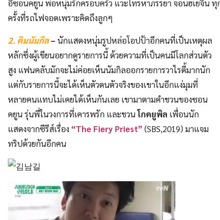
อีซอนคยูน พ่อหนุ่มรักครอบครัว แวะโทรหาภรรยา จอนฮเยจิน ทุ
ครั้งที่รถไฟจอดเพราะคิดถึงลูกๆ
2. คิมนัมกิล
–
นักแสดงหนุ่มรูปหล่อโอปป้าอีกคนที่เป็นเหตุผล
หลักซึ่งผู้เขียนอยากดูรายการนี้ ด้วยความที่เป็นคนมีโลกส่วนตัว
สูง แฟนคลับมักจะไม่ค่อยเห็นนัมกิลออกรายการวาไรตี้มากนัก
แต่กับรายการนี้จะได้เห็นตัวตนตัวจริงของเขาในอีกแง่มุมที่
หลายคนแทบไม่เคยได้เห็นกันเลย เขามาตามคำชวนของซอน
คยูน รุ่นพี่ในวงการที่เคารพรัก และชวน
โกคยูพิล
เพื่อนนัก
แสดงจากซีรีส์เรื่อง
“The Fiery Priest”
(SBS,2019) มาแจม
ทริปด้วยกันอีกคน