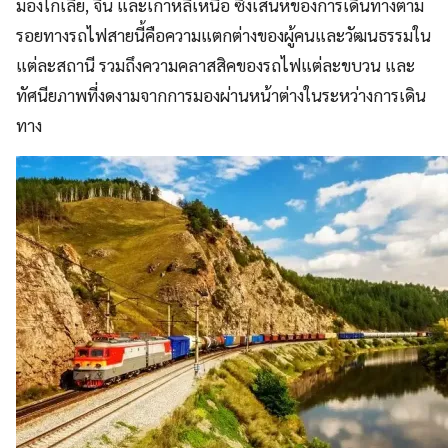
มองโกเลีย, จีน และเกาหลีเหนือ ซึ่งเสน่ห์ของการเดินทางตาม
รอยทางรถไฟสายนี้คือความแตกต่างของผู้คนและวัฒนธรรมใน
แต่ละสถานี รวมถึงความคลาสสิคของรถไฟแต่ละขบวน และ
ทัศนียภาพที่งดงามจากการมองผ่านหน้าต่างในระหว่างการเดิน
ทาง