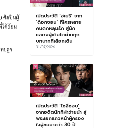
เปิดประวัติ ‘ฮเยริ’ จาก
)
ศิลปินผู้
‘ด็อกซอน’ ที่ใครหลาย
ี่ได้ย้อน
คนตกหลุมรัก สู่นัก
แสดงผู้เติบโตผ่านทุก
บทบาทที่เลือกเดิน
31/07/2026
ไทยถูก
เปิดประวัติ ‘โซจีซอบ’
จากอดีตนักกีฬาว่ายน้ำ สู่
พระเอกแถวหน้าผู้ครอง
ใจผู้ชมมากว่า 30 ปี