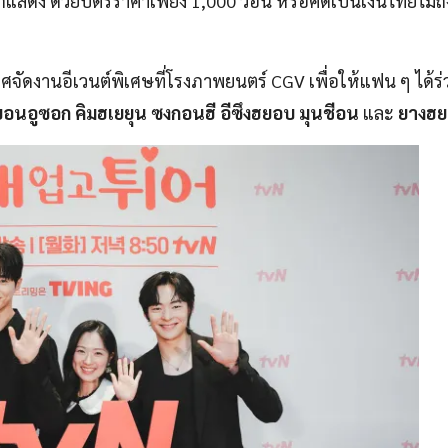
แสดง ด้วยบัตรราคาเพียง 1,000 วอน หรือคิดเป็นเงินไทยไม่ถ
ศจัดงานอีเวนต์พิเศษที่โรงภาพยนตร์ CGV เพื่อให้แฟน ๆ ได้ร่
อนอูซอก คิมฮเยยุน ซงกอนฮี อีซึงฮยอบ มุนชีอน
และ
ยางฮย