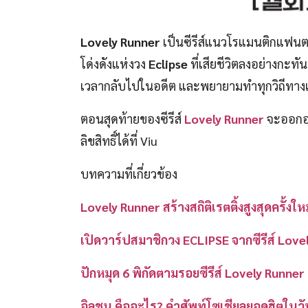
Lovely Runner
เป็นซีรีส์แนวโรแมนติกแฟนตาซ
โด่งดังแห่งวง
Eclipse
ที่เสียชีวิตลงอย่างกะท
เวลากลับไปในอดีต และพยายามทำทุกวิถีทางเ
ตอนสุดท้ายของซีรีส์
Lovely Runner
จะออกอา
ลิขสิทธิ์ได้ที่ Viu
บทความที่เกี่ยวข้อง
Lovely Runner สร้างสถิติเรตติ้งสูงสุดครั้งใหม
เปิดวาร์ปสมาชิกวง ECLIPSE จากซีรีส์ Love
ปักหมุด 6 พิกัดตามรอยซีรีส์ Lovely Runne
อิลชน คืออะไร? คำศัพท์โซเชียลยอดฮิตในวั