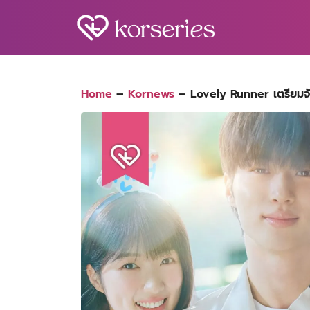
Skip
to
content
S
fo
Home
–
Kornews
–
Lovely Runner เตรียมจั