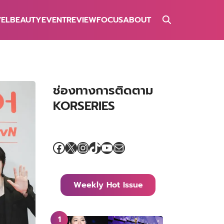
VEL
BEAUTY
EVENT
REVIEW
FOCUS
ABOUT
ช่องทางการติดตาม
KORSERIES
Facebook
X
Instagram
TikTok
YouTube
Mail
Weekly Hot Issue