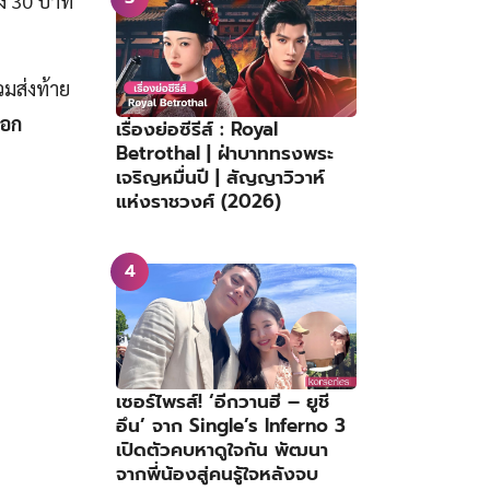
ึง 30 บาท
วมส่งท้าย
อก
เรื่องย่อซีรีส์ : Royal
Betrothal | ฝ่าบาททรงพระ
เจริญหมื่นปี | สัญญาวิวาห์
แห่งราชวงศ์ (2026)
เซอร์ไพรส์! ‘อีกวานฮี – ยูชี
อึน’ จาก Single’s Inferno 3
เปิดตัวคบหาดูใจกัน พัฒนา
จากพี่น้องสู่คนรู้ใจหลังจบ