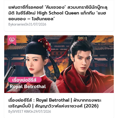
แฟนตาซีที่รอคอย! ‘คิมเซจอง’ สวมบทราชินีนักบู๊ทะลุ
มิติ ในซีรีส์ใหม่ High School Queen แท็กทีม ‘แบฮ
ยอนซอง – โจฮันกยอล’
By
korseries
On
31/07/2026
เรื่องย่อซีรีส์ : Royal Betrothal | ฝ่าบาททรงพระ
เจริญหมื่นปี | สัญญาวิวาห์แห่งราชวงศ์ (2026)
By
SVVEET KIM
On
29/07/2026