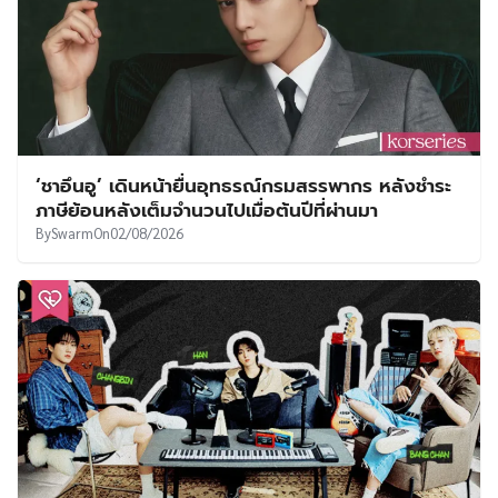
‘ชาอึนอู’ เดินหน้ายื่นอุทธรณ์กรมสรรพากร หลังชำระ
ภาษีย้อนหลังเต็มจำนวนไปเมื่อต้นปีที่ผ่านมา
By
Swarm
On
02/08/2026