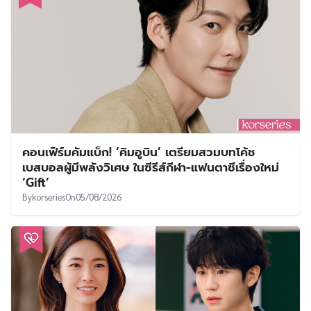
คอนเฟิร์มคัมแบ็ก! ‘คิมอูบิน’ เตรียมสวมบทโค้ช
เบสบอลผู้มีพลังวิเศษ ในซีรีส์กีฬา-แฟนตาซีเรื่องใหม่
‘Gift’
By
korseries
On
05/08/2026