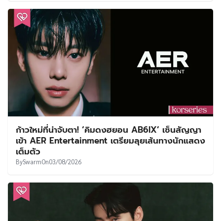
ก้าวใหม่ที่น่าจับตา! ‘คิมดงฮยอน AB6IX’ เซ็นสัญญา
เข้า AER Entertainment เตรียมลุยเส้นทางนักแสดง
เต็มตัว
By
Swarm
On
03/08/2026