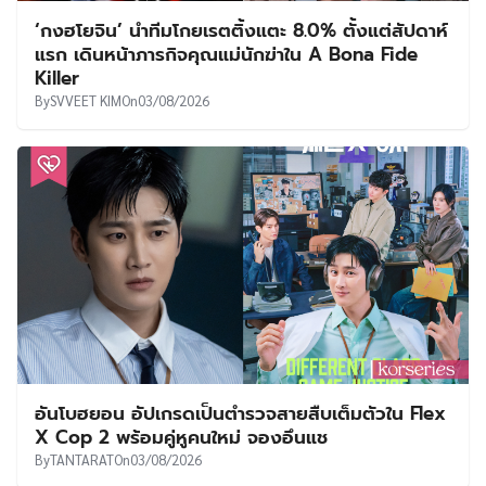
‘กงฮโยจิน’ นำทีมโกยเรตติ้งแตะ 8.0% ตั้งแต่สัปดาห์
แรก เดินหน้าภารกิจคุณแม่นักฆ่าใน A Bona Fide
Killer
By
SVVEET KIM
On
03/08/2026
อันโบฮยอน อัปเกรดเป็นตำรวจสายสืบเต็มตัวใน Flex
X Cop 2 พร้อมคู่หูคนใหม่ จองอึนแช
By
TANTARAT
On
03/08/2026