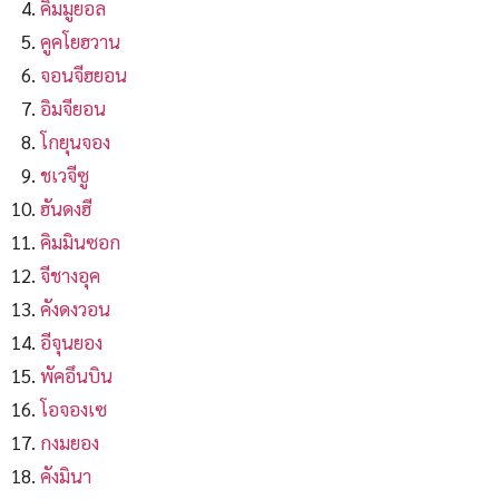
คิมมูยอล
คูคโยฮวาน
จอนจีฮยอน
อิมจียอน
โกยุนจอง
ชเวจีซู
ฮันดงฮี
คิมมินซอก
จีชางอุค
คังดงวอน
อีจุนยอง
พัคอึนบิน
โอจองเซ
กงมยอง
คังมินา