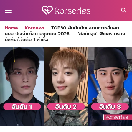
Skip
to
content
Search
Home
–
Kornews
–
TOP30 อันดับนักแสดงเกาหลียอด
for:
นิยม ประจำเดือน มิถุนายน 2026 ⋯ ‘ฮอนัมจุน’ ฟีเวอร์ ครอง
MA
บัลลังก์อันดับ 1 สำเร็จ
ES
CT
EL
UTY
T
EW
US