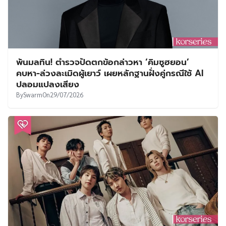
พ้นมลทิน! ตำรวจปัดตกข้อกล่าวหา ‘คิมซูฮยอน’
คบหา-ล่วงละเมิดผู้เยาว์ เผยหลักฐานฝั่งคู่กรณีใช้ AI
ปลอมแปลงเสียง
By
Swarm
On
29/07/2026