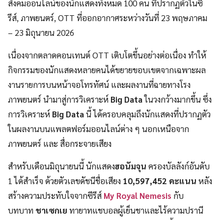
สังคมออนไลน์ของนักแสดงทั้งหมด 100 คน ที่ปรากฏตัวในซี
รีส์, ภาพยนตร์, OTT ที่ออกอากาศระหว่างวันที่ 23 พฤษภาคม
– 23 มิถุนายน 2026
เนื่องจากตลาดคอนเทนต์ OTT เติบโตขึ้นอย่างต่อเนื่อง ทำให้
กิจกรรมของนักแสดงหลายคนได้ขยายขอบเขตจากเฉพาะผล
งานรายการบนหน้าจอโทรทัศน์ และผลงานที่ฉายทางโรง
ภาพยนตร์ นำมาสู่การวิเคราะห์
Big Data
ในวงกว้างมากขึ้น ซึ่ง
การวิเคราะห์
Big Data
นี้ ได้ครอบคลุมถึงนักแสดงที่ปรากฏตัว
ในผลงานบนแพลตฟอร์มออนไลน์ต่าง ๆ นอกเหนือจาก
ภาพยนตร์ และ สื่อกระจายเสียง
สำหรับเดือนมิถุนายนนี้ นักแสดง
ฮอนัมจุน
ครองบัลลังก์อันดับ
1 ได้สำเร็จ ด้วยตัวเลขดัชนีชื่อเสียง
10,597,452 คะแนน
หลัง
สร้างความประทับใจจากซีรีส์
My Royal Nemesis
กับ
บทบาท
ชาเซกเย
ทายาทแชบอลผู้เย็นชาและไร้ความปรานี