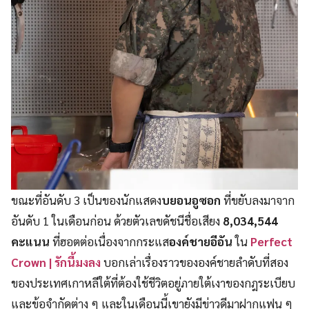
ขณะที่อันดับ 3 เป็นของนักแสดง
บยอนอูซอก
ที่ขยับลงมาจาก
อันดับ 1 ในเดือนก่อน ด้วยตัวเลขดัชนีชื่อเสียง
8,034,544
คะแนน
ที่ฮอตต่อเนื่องจากกระแส
องค์ชายอีอัน
ใน
Perfect
Crown | รักนี้มงลง
บอกเล่าเรื่องราวขององค์ชายลำดับที่สอง
ของประเทศเกาหลีใต้ที่ต้องใช้ชีวิตอยู่ภายใต้เงาของกฎระเบียบ
และข้อจำกัดต่าง ๆ และในเดือนนี้เขายังมีข่าวดีมาฝากแฟน ๆ