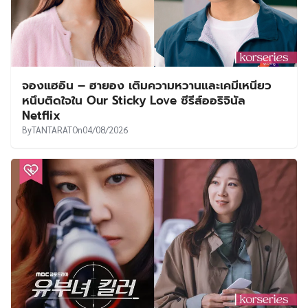
จองแฮอิน – ฮายอง เติมความหวานและเคมีเหนียว
หนึบติดใจใน Our Sticky Love ซีรีส์ออริจินัล
Netflix
By
TANTARAT
On
04/08/2026