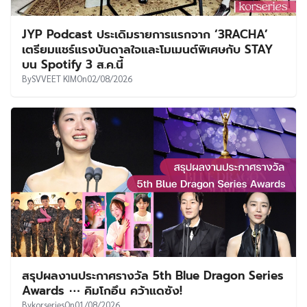
JYP Podcast ประเดิมรายการแรกจาก ‘3RACHA’
เตรียมแชร์แรงบันดาลใจและโมเมนต์พิเศษกับ STAY
บน Spotify 3 ส.ค.นี้
By
SVVEET KIM
On
02/08/2026
สรุปผลงานประกาศรางวัล 5th Blue Dragon Series
Awards ⋯ คิมโกอึน คว้าแดซัง!
By
korseries
On
01/08/2026