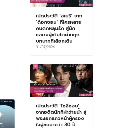
เปิดประวัติ ‘ฮเยริ’ จาก
‘ด็อกซอน’ ที่ใครหลาย
คนตกหลุมรัก สู่นัก
แสดงผู้เติบโตผ่านทุก
บทบาทที่เลือกเดิน
31/07/2026
เปิดประวัติ ‘โซจีซอบ’
จากอดีตนักกีฬาว่ายน้ำ สู่
พระเอกแถวหน้าผู้ครอง
ใจผู้ชมมากว่า 30 ปี