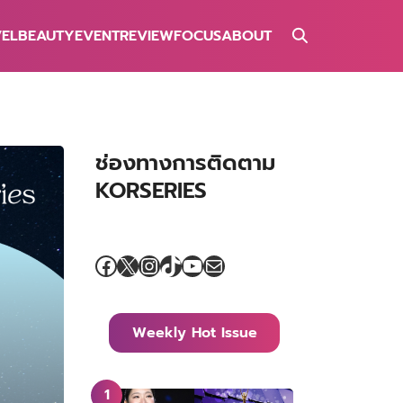
VEL
BEAUTY
EVENT
REVIEW
FOCUS
ABOUT
ช่องทางการติดตาม
KORSERIES
Facebook
X
Instagram
TikTok
YouTube
Mail
Weekly Hot Issue