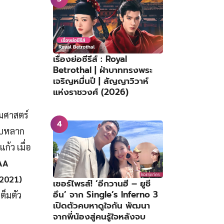
เรื่องย่อซีรีส์ : Royal
Betrothal | ฝ่าบาททรงพระ
เจริญหมื่นปี | สัญญาวิวาห์
แห่งราชวงศ์ (2026)
รมศาสตร์
ับหลาก
้ว เมื่อ
AA
(2021)
เซอร์ไพรส์! ‘อีกวานฮี – ยูชี
อึน’ จาก Single’s Inferno 3
ต็มตัว
เปิดตัวคบหาดูใจกัน พัฒนา
จากพี่น้องสู่คนรู้ใจหลังจบ