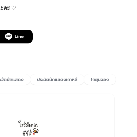
์นะคะ ♡
Line
ะวัตินักแสดง
ประวัตินักแสดงเกาหลี
โกยุนจอง