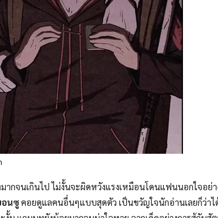
n
งมากจนเกินไป ไม่งั้นจะผิดหวังแรงเหมือนโดนแฟนนอกใจอย่า
ยอนซู
คอยดูแลคนอื่นๆแบบสุดตัว เป็นขวัญใจนักอ่านเลยก็ว่าได
ะงั้น แถมบทยังน้อยมากจนน่าใจหาย ฉากเด็ดอย่างการสู้กับสัตว