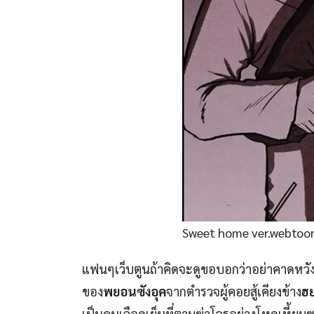
Sweet home ver.webtoo
แฟนๆเว็บตูนถ้าคิดจะดูขอบอกว่าอย่าคาดหวั
ของ
พยอนซังอุค
จากตำรวจผู้คอยสู้เคียงข้าง
ฮ
เป็นคนเลือดเย็นที่ตามฆ่าโจรอย่างโหดเหี้ยมซ