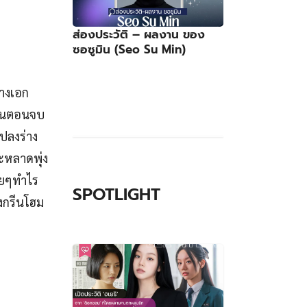
ส่องประวัติ – ผลงาน ของ
ซอซูมิน (Seo Su Min)
นางเอก
องในตอนจบ
แปลงร่าง
ระหลาดพุ่ง
ฉยๆทำไร
SPOTLIGHT
้งกรีนโฮม