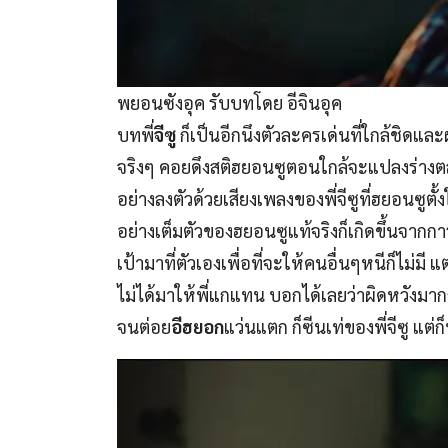
พยอนซังอุค รับบทโดย อีจินอุค
บทพี่
จีซู
ก็เป็นอีกนึงตัวละครเด่นที่ใกล้ชิดแ
จริงๆ คอยดึงสติฮยอนซูตอนใกล้จะแปลงร่างต
อย่างลงตัวด้วยเสียงเพลงของพี่จีซูที่ฮยอนซูตั้ง
อย่างเต็มตัวของฮยอนซูแท้จริงก็เกิดขึ้นจากการป
เป้ามาที่ตัวเองเพื่อที่จะให้คนอื่นๆหนีก็ไม่มี
ไม่ได้มาให้พี่แกแทน บอกได้เลยว่าผิดหวังมา
จนต่อย
อีฮยอก
แว่นแตก ก็ซีนเท่ของพี่จีซู แต่ก