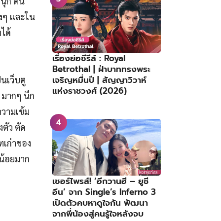
ุก ตื่น
บงงๆ และใน
ได้
เรื่องย่อซีรีส์ : Royal
Betrothal | ฝ่าบาททรงพระ
เจริญหมื่นปี | สัญญาวิวาห์
นเว็บตู
แห่งราชวงศ์ (2026)
 มากๆ นึก
มความเข้ม
ตัว ตัด
ทเก่าของ
ือน้อยมาก
เซอร์ไพรส์! ‘อีกวานฮี – ยูชี
อึน’ จาก Single’s Inferno 3
เปิดตัวคบหาดูใจกัน พัฒนา
จากพี่น้องสู่คนรู้ใจหลังจบ