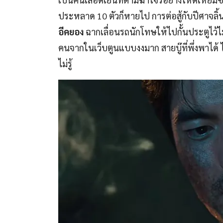
ประหลาด 10 ตัวก็หายไป การต่อสู้กับปีศาจลิ้
อีคยอง
ฉากเลื่อนรถนักโทษให้ไปกั้นประตูไว้ไ
คนจากในเว็บตูนแบบงงมาก สายบู๊ที่พึ่งพาได้ 
ไม่รู้