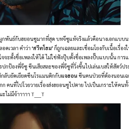
ละผูกพันธ์กับฮยอนซูมากที่สุด บทจีซูแท้จริงแล้วคือนางเอกแบบ
ลอดเวลา คำว่า
‘สวีทโฮม’
ก็ถูกเฉลยและเชื่อมโยงกับเนื้อเรื่
ใจจะตั้งชื่อเพลงให้ได้ ไม่ใช่ฟังปุ๊บตั้งชื่อเพลงปั๊บแบบนั้น การ
กป้องพี่จีซู ซีนเสียสละของพี่จีซูที่วิ่งขึ้นไปเล่นเบสให้สัตว์ป
 แต่กลับยัดเยียดซีนโรแมนติกกับ
แจฮอน
ซีนคนป่วยที่ต้องนอนเ
กกก คนที่ไปโวยวายเรื่องส่งฮยอนซูไปตาย ไปเป็นเกราะให้คนทั
็นะไม่มีจ้าาาาา T____T