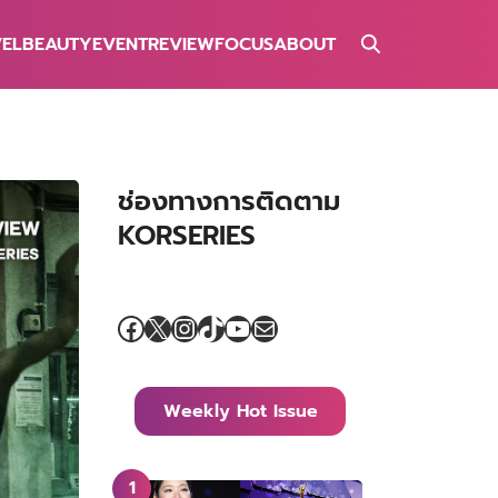
VEL
BEAUTY
EVENT
REVIEW
FOCUS
ABOUT
ช่องทางการติดตาม
KORSERIES
Facebook
X
Instagram
TikTok
YouTube
Mail
Weekly Hot Issue