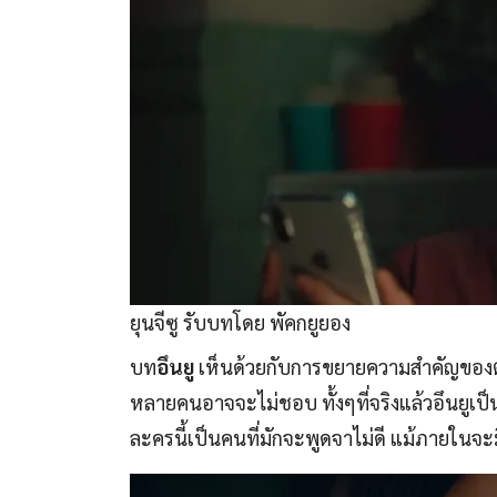
ยุนจีซู รับบทโดย พัคกยูยอง
บท
อึนยู
เห็นด้วยกับการขยายความสำคัญของตัว
หลายคนอาจจะไม่ชอบ ทั้งๆที่จริงแล้วอึนยูเป็นเ
ละครนี้เป็นคนที่มักจะพูดจาไม่ดี แม้ภายในจะม