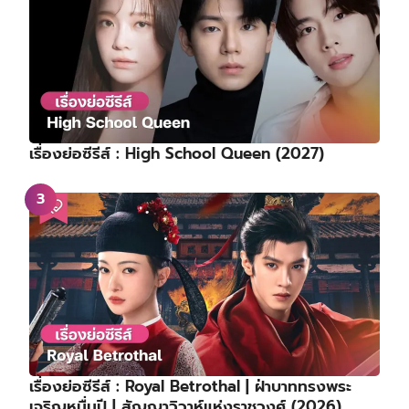
เรื่องย่อซีรีส์ : High School Queen (2027)
เรื่องย่อซีรีส์ : Royal Betrothal | ฝ่าบาททรงพระ
เจริญหมื่นปี | สัญญาวิวาห์แห่งราชวงศ์ (2026)