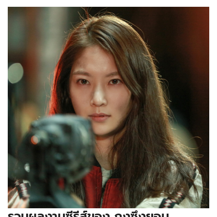
รวมผลงานซีรีส์ของ กงซึงยอน