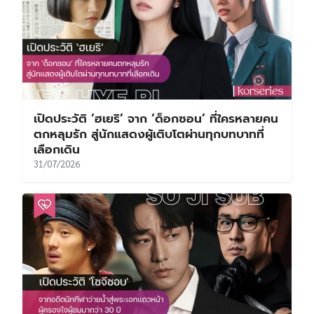
เปิดประวัติ ‘ฮเยริ’ จาก ‘ด็อกซอน’ ที่ใครหลายคน
ตกหลุมรัก สู่นักแสดงผู้เติบโตผ่านทุกบทบาทที่
เลือกเดิน
31/07/2026