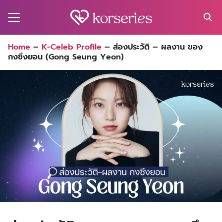
Skip
to
content
Search
Home
–
K-Celeb Profile
–
ส่องประวัติ – ผลงาน ของ
for:
กงซึงยอน (Gong Seung Yeon)
MA
ES
CT
EL
UTY
T
EW
US