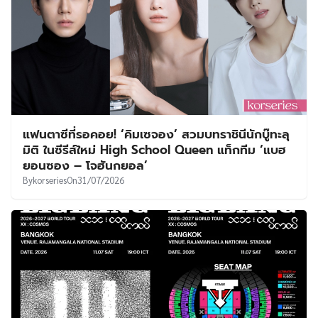
แฟนตาซีที่รอคอย! ‘คิมเซจอง’ สวมบทราชินีนักบู๊ทะลุ
มิติ ในซีรีส์ใหม่ High School Queen แท็กทีม ‘แบฮ
ยอนซอง – โจฮันกยอล’
By
korseries
On
31/07/2026