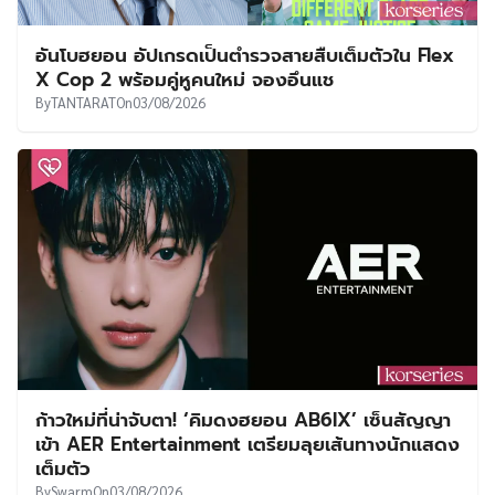
อันโบฮยอน อัปเกรดเป็นตำรวจสายสืบเต็มตัวใน Flex
X Cop 2 พร้อมคู่หูคนใหม่ จองอึนแช
By
TANTARAT
On
03/08/2026
ก้าวใหม่ที่น่าจับตา! ‘คิมดงฮยอน AB6IX’ เซ็นสัญญา
เข้า AER Entertainment เตรียมลุยเส้นทางนักแสดง
เต็มตัว
By
Swarm
On
03/08/2026