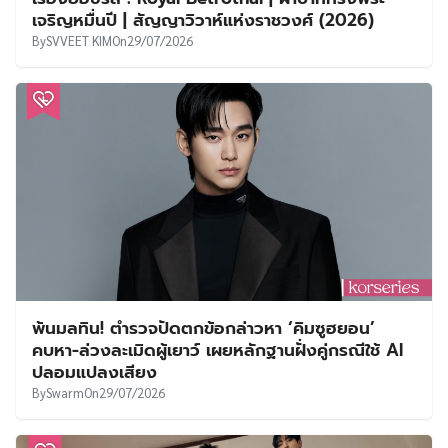
เจริญหมื่นปี | สัญญาวิวาห์แห่งราชวงศ์ (2026)
By
SVVEET KIM
On
29/07/2026
พ้นมลทิน! ตำรวจปัดตกข้อกล่าวหา ‘คิมซูฮยอน’
คบหา-ล่วงละเมิดผู้เยาว์ เผยหลักฐานฝั่งคู่กรณีใช้ AI
ปลอมแปลงเสียง
By
Swarm
On
29/07/2026