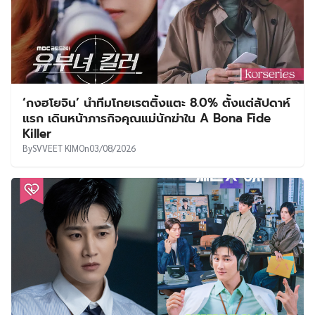
‘กงฮโยจิน’ นำทีมโกยเรตติ้งแตะ 8.0% ตั้งแต่สัปดาห์
แรก เดินหน้าภารกิจคุณแม่นักฆ่าใน A Bona Fide
Killer
By
SVVEET KIM
On
03/08/2026