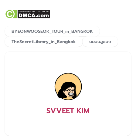
BYEONWOOSEOK_TOUR_in_BANGKOK
TheSecretLibrary_in_Bangkok
บยอนอูซอก
SVVEET KIM