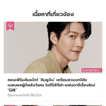
เนื้อหาที่เกี่ยวข้อง
คอนเฟิร์มคัมแบ็ก! ‘คิมอูบิน’ เตรียมสวมบทโค้ช
เบสบอลผู้มีพลังวิเศษ ในซีรีส์กีฬา-แฟนตาซีเรื่องใหม่
‘Gift’
By
korseries
On
05/08/2026