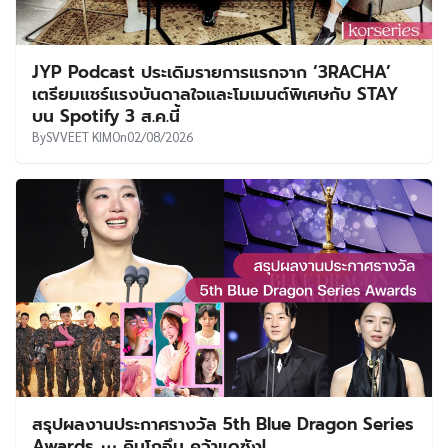
JYP Podcast ประเดิมรายการแรกจาก ‘3RACHA’
เตรียมแชร์แรงบันดาลใจและโมเมนต์พิเศษกับ STAY
บน Spotify 3 ส.ค.นี้
By
SVVEET KIM
On
02/08/2026
สรุปผลงานประกาศรางวัล 5th Blue Dragon Series
Awards ⋯ คิมโกอึน คว้าแดซัง!