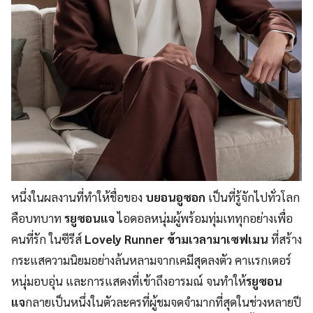
หนึ่งในผลงานที่ทำให้ชื่อของ
บยอนอูซอก
เป็นที่รู้จักไปทั่วโลก
คือบทบาท
รยูซอนแจ
ไอดอลหนุ่มผู้พร้อมทุ่มเททุกอย่างเพื่อ
คนที่รัก ในซีรีส์
Lovely Runner ข้ามเวลามาเซฟเมน
ที่สร้าง
กระแสความนิยมอย่างล้นหลามจากเคมีสุดลงตัว คาแรกเตอร์
หนุ่มอบอุ่น และการแสดงที่เข้าถึงอารมณ์ จนทำให้
รยูซอน
แจ
กลายเป็นหนึ่งในตัวละครที่ผู้ชมจดจำมากที่สุดในช่วงหลายปี