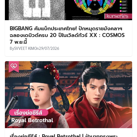
BIGBANG คัมแบ็กประเทศไทย! ปักหมุดราชมังคลาฯ
ฉลองเดบิวต์ครบ 20 ปีในเวิลด์ทัวร์ XX : COSMOS
7 พ.ย.นี้
By
SVVEET KIM
On
29/07/2026
เรื่องย่อซีรีส์ : Royal Betrothal | ฝ่าบาททรงพระ