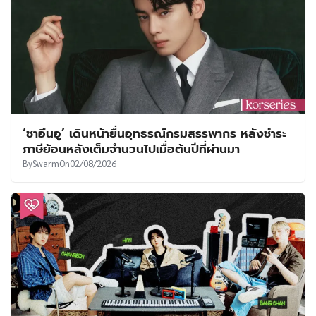
‘ชาอึนอู’ เดินหน้ายื่นอุทธรณ์กรมสรรพากร หลังชำระ
ภาษีย้อนหลังเต็มจำนวนไปเมื่อต้นปีที่ผ่านมา
By
Swarm
On
02/08/2026