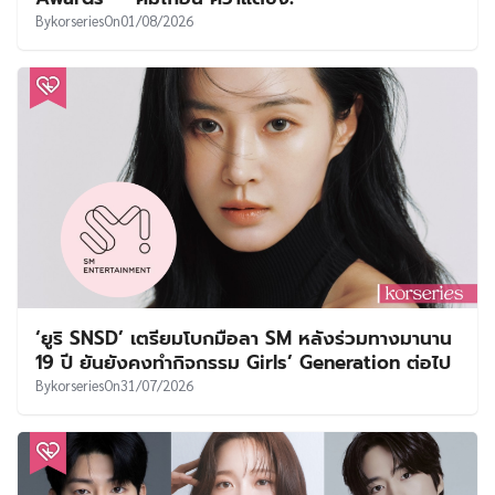
By
korseries
On
01/08/2026
‘ยูริ SNSD’ เตรียมโบกมือลา SM หลังร่วมทางมานาน
19 ปี ยันยังคงทำกิจกรรม Girls’ Generation ต่อไป
By
korseries
On
31/07/2026