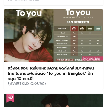
ฮวังอินยอบ เตรียมหอบความคิดถึงกลับมาหาแฟน
ไทย ในงานแฟนมีตติ้ง ‘To you in Bangkok’ ปัก
หมุด 10 ต.ค.นี้!
By
SVVEET KIM
On
02/08/2026