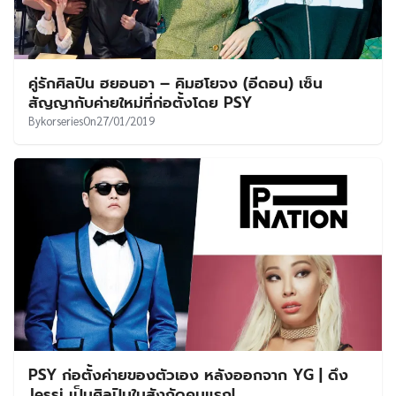
คู่รักศิลปิน ฮยอนอา – คิมฮโยจง (อีดอน) เซ็น
สัญญากับค่ายใหม่ที่ก่อตั้งโดย PSY
By
korseries
On
27/01/2019
PSY ก่อตั้งค่ายของตัวเอง หลังออกจาก YG | ดึง
Jessi เป็นศิลปินในสังกัดคนแรก!