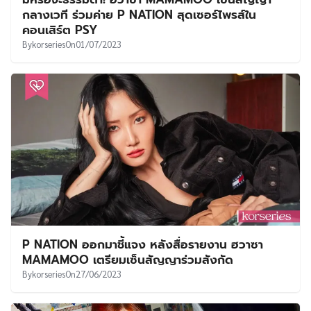
UT
กลางเวที ร่วมค่าย P NATION สุดเซอร์ไพรส์ใน
คอนเสิร์ต PSY
By
korseries
On
01/07/2023
P NATION ออกมาชี้แจง หลังสื่อรายงาน ฮวาซา
MAMAMOO เตรียมเซ็นสัญญาร่วมสังกัด
By
korseries
On
27/06/2023