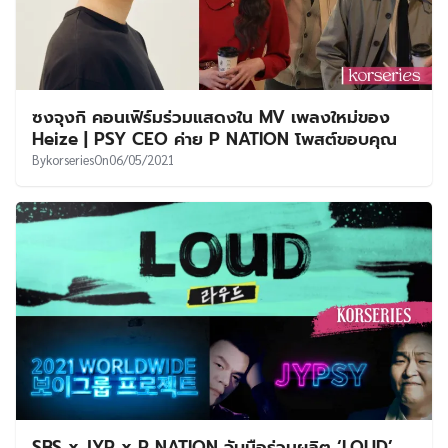
ซงจุงกิ คอนเฟิร์มร่วมแสดงใน MV เพลงใหม่ของ
Heize | PSY CEO ค่าย P NATION โพสต์ขอบคุณ
By
korseries
On
06/05/2021
SBS x JYP x P NATION จับมือร่วมผลิต ‘LOUD’