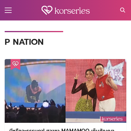
Skip
to
content
Search
for:
MA
P NATION
ES
CT
EL
UTY
T
EW
US
มีหรือจะธรรมดา! ฮวาซา MAMAMOO เซ็นสัญญา