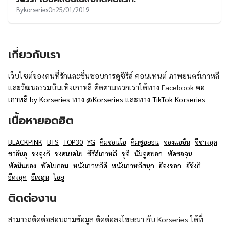
By
korseries
On
25/01/2019
เกี่ยวกับเรา
เว็บไซต์ของคนที่รักและชื่นชอบการดูซีรีส์ คอนเทนต์ ภาพยนตร์เกาหลี
และวัฒนธรรมบันเทิงเกาหลี ติดตามพวกเราได้ทาง Facebook
คอ
เกาหลี by Korseries
ทาง
@Korseries
และทาง
TikTok Korseries
เนื้อหายอดฮิต
BLACKPINK
BTS
TOP30
YG
คิมซอนโฮ
คิมซูฮยอน
จองแฮอิน
จีชางอุค
ชาอึนอู
ซงจุงกิ
ซงฮเยคโย
ซีรีส์เกาหลี
ซูจี
นัมจูฮยอก
พัคซอจุน
พัคมินยอง
พัคโบกอม
หนังเกาหลีดี
หนังเกาหลีสนุก
อีจงซอก
อีซึงกิ
อีดงอุค
อีเจฮุน
ไอยู
ติดต่องาน
สามารถติดต่อสอบถามข้อมูล ติดต่อลงโฆษณา กับ Korseries ได้ที่