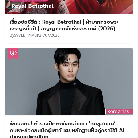
เรื่องย่อซีรีส์ : Royal Betrothal | ฝ่าบาททรงพระ
เจริญหมื่นปี | สัญญาวิวาห์แห่งราชวงศ์ (2026)
By
SVVEET KIM
On
29/07/2026
พ้นมลทิน! ตำรวจปัดตกข้อกล่าวหา ‘คิมซูฮยอน’
คบหา-ล่วงละเมิดผู้เยาว์ เผยหลักฐานฝั่งคู่กรณีใช้ AI
ปลอมแปลงเสียง