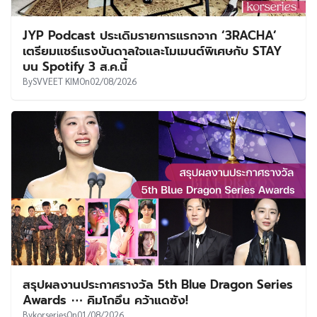
JYP Podcast ประเดิมรายการแรกจาก ‘3RACHA’
เตรียมแชร์แรงบันดาลใจและโมเมนต์พิเศษกับ STAY
บน Spotify 3 ส.ค.นี้
By
SVVEET KIM
On
02/08/2026
สรุปผลงานประกาศรางวัล 5th Blue Dragon Series
Awards ⋯ คิมโกอึน คว้าแดซัง!
By
korseries
On
01/08/2026