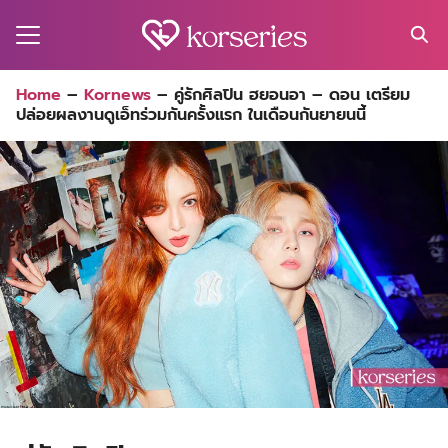
Skip
to
content
Search
Home
–
Kornews
–
คู่รักศิลปิน ฮยอนอา – ดอน เตรียม
for:
ปล่อยผลงานดูเอ็ทร่วมกันครั้งแรก ในเดือนกันยายนนี้
MA
ES
CT
EL
UTY
T
EW
US