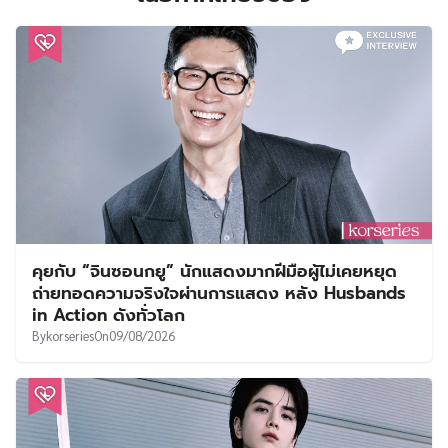
คุยกับ “จินซอนกยู” นักแสดงมากฝีมือผู้ไม่เคยหยุด
ถ่ายทอดความจริงใจผ่านการแสดง หลัง Husbands
in Action ดังทั่วโลก
By
korseries
On
09/08/2026