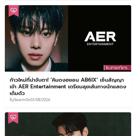
ก้าวใหม่ที่น่าจับตา! ‘คิมดงฮยอน AB6IX’ เซ็นสัญญา
เข้า AER Entertainment เตรียมลุยเส้นทางนักแสดง
เต็มตัว
By
Swarm
On
03/08/2026