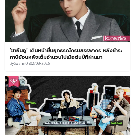
‘ชาอึนอู’ เดินหน้ายื่นอุทธรณ์กรมสรรพากร หลังชำระ
ภาษีย้อนหลังเต็มจำนวนไปเมื่อต้นปีที่ผ่านมา
By
Swarm
On
02/08/2026