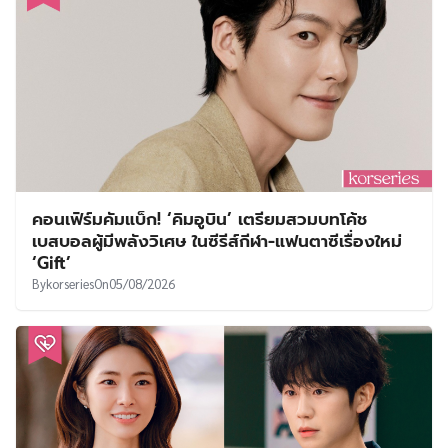
คอนเฟิร์มคัมแบ็ก! ‘คิมอูบิน’ เตรียมสวมบทโค้ช
เบสบอลผู้มีพลังวิเศษ ในซีรีส์กีฬา-แฟนตาซีเรื่องใหม่
‘Gift’
By
korseries
On
05/08/2026