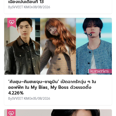
เนื่องเป็นเดือนที่ 13
By
SVVEET KIM
On
08/08/2026
‘คังฮุน–คิมฮเยจุน–ชาอูมิน’ เปิดฉากรักวุ่น ๆ ใน
ออฟฟิศ ใน My Bias, My Boss ด้วยเรตติ้ง
4.226%
By
SVVEET KIM
On
05/08/2026