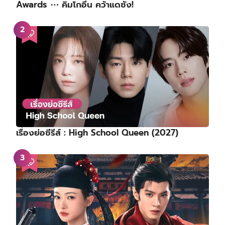
Awards ⋯ คิมโกอึน คว้าแดซัง!
เรื่องย่อซีรีส์ : High School Queen (2027)