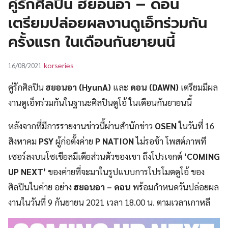
คู่รักศิลปิน ฮยอนอา – ดอน
UT
เตรียมปล่อยผลงานดูเอ็ทร่วมกัน
ครั้งแรก ในเดือนกันยายนนี้
korseries
16/08/2021
คู่รักศิลปิน
ฮยอนอา (HyunA)
และ
ดอน (DAWN)
เตรียมมีผล
งานดูเอ็ทร่วมกันในฐานะศิลปินดูโอ้ ในเดือนกันยายนนี้
หลังจากที่มีการรายงานข่าวนี้ผ่านสำนักข่าว
OSEN
ในวันที่ 16
สิงหาคม
PSY
ผู้ก่อตั้งค่าย
P NATION
ไม่รอช้า โพสต์ภาพที
เซอร์ลงบนโซเชียลมีเดียส่วนตัวของเขา ถึงโปรเจกต์
‘COMING
UP NEXT’
ของค่ายที่จะมาในรูปแบบการโปรโมตดูโอ้ ของ
ศิลปินในค่าย อย่าง
ฮยอนอา – ดอน
พร้อมกำหนดวันปล่อยผล
งานในวันที่ 9 กันยายน 2021 เวลา 18.00 น. ตามเวลาเกาหลี