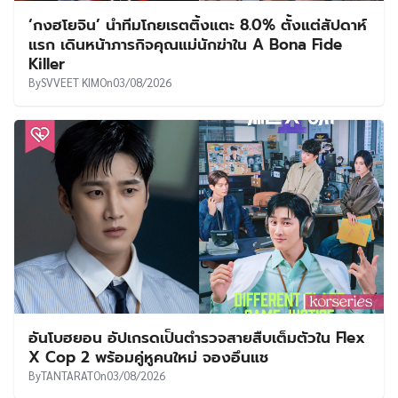
‘กงฮโยจิน’ นำทีมโกยเรตติ้งแตะ 8.0% ตั้งแต่สัปดาห์
แรก เดินหน้าภารกิจคุณแม่นักฆ่าใน A Bona Fide
Killer
By
SVVEET KIM
On
03/08/2026
อันโบฮยอน อัปเกรดเป็นตำรวจสายสืบเต็มตัวใน Flex
X Cop 2 พร้อมคู่หูคนใหม่ จองอึนแช
By
TANTARAT
On
03/08/2026