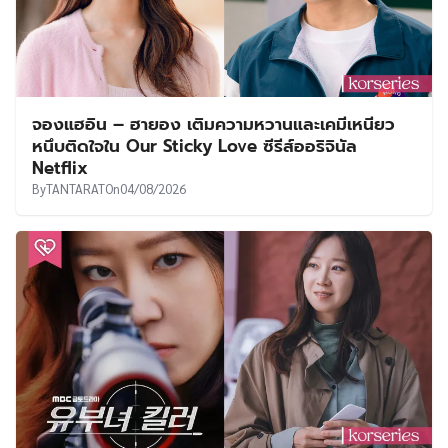
จองแฮอิน – ฮายอง เติมความหวานและเคมีเหนียว
หนึบติดใจใน Our Sticky Love ซีรีส์ออริจินัล
Netflix
By
TANTARAT
On
04/08/2026