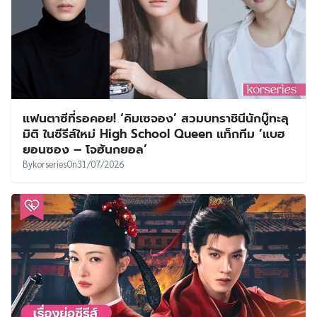
แฟนตาซีที่รอคอย! ‘คิมเซจอง’ สวมบทราชินีนักบู๊ทะลุ
มิติ ในซีรีส์ใหม่ High School Queen แท็กทีม ‘แบฮ
ยอนซอง – โจฮันกยอล’
By
korseries
On
31/07/2026