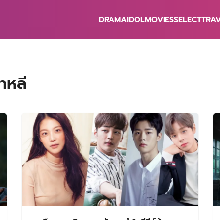
DRAMA
IDOL
MOVIES
SELECT
TRA
earch
r:
าหลี