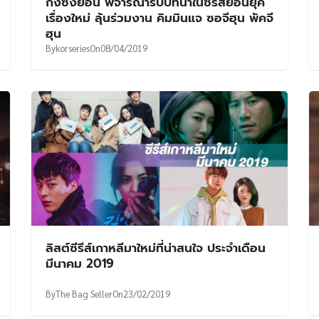
กงซึงยอน พิจารณารับบทนำในซีรีส์ย้อนยุค
เรื่องใหม่ ลุ้นร่วมงาน คิมมินแจ ซอจีฮุน พัคจี
ฮุน
By
korseries
On
08/04/2019
ลิสต์ซีรีส์เกาหลีมาใหม่ที่น่าสนใจ ประจำเดือน
มีนาคม 2019
By
The Bag Seller
On
23/02/2019