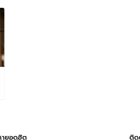
อหายอดฮิต
ติด