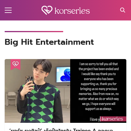
Skip
to
content
Search
for:
MA
Big Hit Entertainment
ES
CT
EL
UTY
T
EW
US
‘ยอร์ช ยงศิลป์’ เด็กฝึกไทยใน Trainee A ออกมา