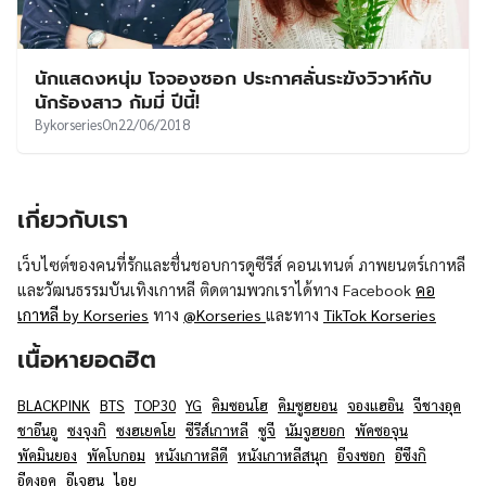
นักแสดงหนุ่ม โจจองซอก ประกาศลั่นระฆังวิวาห์กับ
นักร้องสาว กัมมี่ ปีนี้!
By
korseries
On
22/06/2018
เกี่ยวกับเรา
เว็บไซต์ของคนที่รักและชื่นชอบการดูซีรีส์ คอนเทนต์ ภาพยนตร์เกาหลี
และวัฒนธรรมบันเทิงเกาหลี ติดตามพวกเราได้ทาง Facebook
คอ
เกาหลี by Korseries
ทาง
@Korseries
และทาง
TikTok Korseries
เนื้อหายอดฮิต
BLACKPINK
BTS
TOP30
YG
คิมซอนโฮ
คิมซูฮยอน
จองแฮอิน
จีชางอุค
ชาอึนอู
ซงจุงกิ
ซงฮเยคโย
ซีรีส์เกาหลี
ซูจี
นัมจูฮยอก
พัคซอจุน
พัคมินยอง
พัคโบกอม
หนังเกาหลีดี
หนังเกาหลีสนุก
อีจงซอก
อีซึงกิ
อีดงอุค
อีเจฮุน
ไอยู