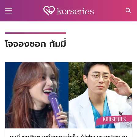
Skip
to
content
Search
for:
MA
โจจองซอก กัมมี่
ES
CT
EL
UTY
T
EW
US
กอมี พูดติดตลกถึงความสำเร็จ Aloha เพลงประกอบ