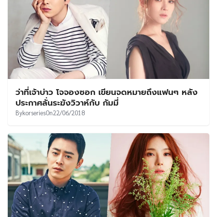
ว่าที่เจ้าบ่าว โจจองซอก เขียนจดหมายถึงแฟนๆ หลัง
ประกาศลั่นระฆังวิวาห์กับ กัมมี่
By
korseries
On
22/06/2018