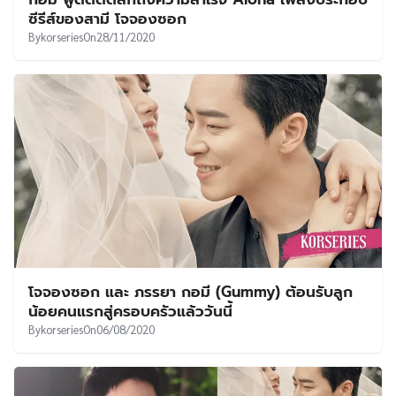
UT
ซีรีส์ของสามี โจจองซอก
By
korseries
On
28/11/2020
โจจองซอก และ ภรรยา กอมี (Gummy) ต้อนรับลูก
น้อยคนแรกสู่ครอบครัวแล้ววันนี้
By
korseries
On
06/08/2020