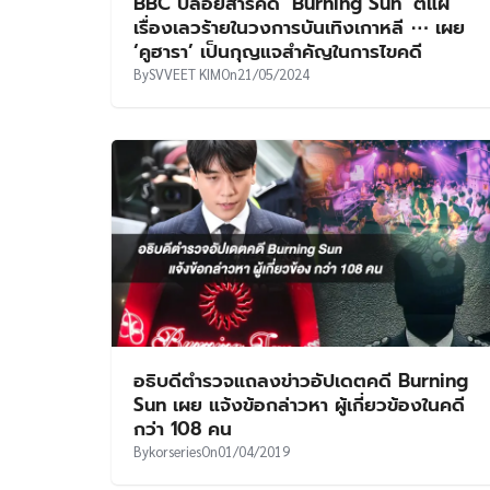
BBC ปล่อยสารคดี ‘Burning Sun’ ตีแผ่
เรื่องเลวร้ายในวงการบันเทิงเกาหลี ⋯ เผย
‘คูฮารา’ เป็นกุญแจสำคัญในการไขคดี
By
SVVEET KIM
On
21/05/2024
อธิบดีตำรวจแถลงข่าวอัปเดตคดี Burning
Sun เผย แจ้งข้อกล่าวหา ผู้เกี่ยวข้องในคดี
กว่า 108 คน
By
korseries
On
01/04/2019