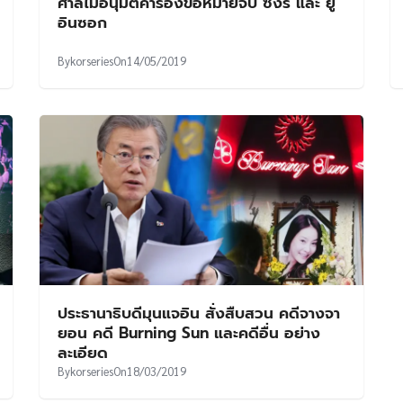
ศาลไม่อนุมัติคำร้องขอหมายจับ ซึงรี และ ยู
อินซอก
By
korseries
On
14/05/2019
ประธานาธิบดีมุนแจอิน สั่งสืบสวน คดีจางจา
ยอน คดี Burning Sun และคดีอื่น อย่าง
ละเอียด
By
korseries
On
18/03/2019