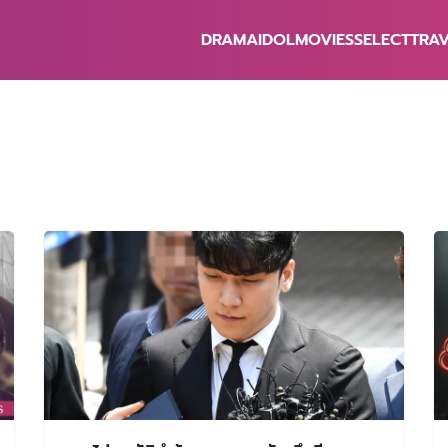
DRAMA
IDOL
MOVIES
SELECT
TRA
earch
r: