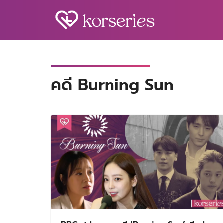
Skip
to
content
S
fo
คดี Burning Sun