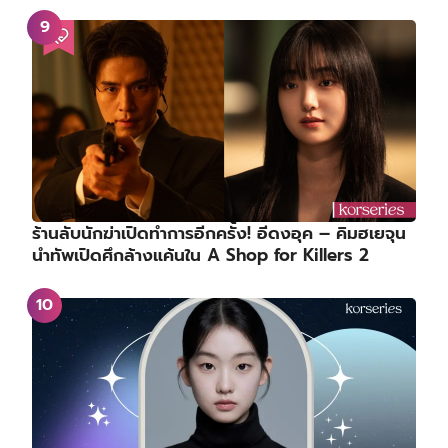
ร้านลับนักฆ่าเปิดทำการอีกครั้ง! อีดงอุค – คิมฮเยจุน
นำทัพเปิดศึกล้างแค้นใน A Shop for Killers 2