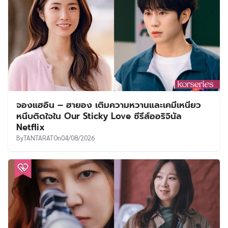
จองแฮอิน – ฮายอง เติมความหวานและเคมีเหนียว
หนึบติดใจใน Our Sticky Love ซีรีส์ออริจินัล
Netflix
By
TANTARAT
On
04/08/2026