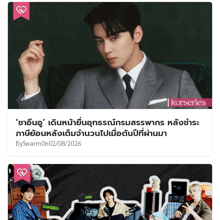
‘ชาอึนอู’ เดินหน้ายื่นอุทธรณ์กรมสรรพากร หลังชำระ
ภาษีย้อนหลังเต็มจำนวนไปเมื่อต้นปีที่ผ่านมา
By
Swarm
On
02/08/2026