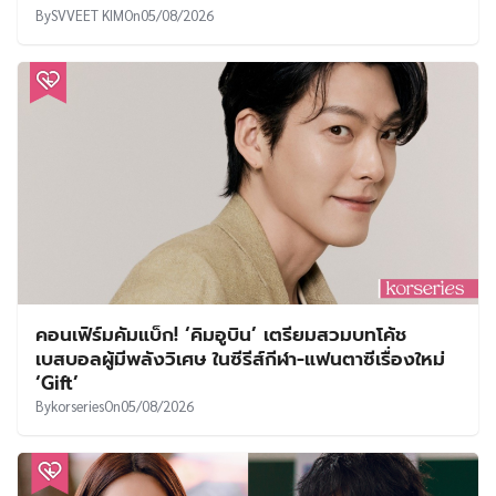
By
SVVEET KIM
On
05/08/2026
คอนเฟิร์มคัมแบ็ก! ‘คิมอูบิน’ เตรียมสวมบทโค้ช
เบสบอลผู้มีพลังวิเศษ ในซีรีส์กีฬา-แฟนตาซีเรื่องใหม่
‘Gift’
By
korseries
On
05/08/2026