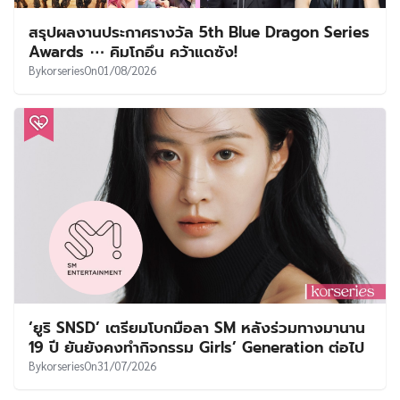
สรุปผลงานประกาศรางวัล 5th Blue Dragon Series
Awards ⋯ คิมโกอึน คว้าแดซัง!
By
korseries
On
01/08/2026
‘ยูริ SNSD’ เตรียมโบกมือลา SM หลังร่วมทางมานาน
19 ปี ยันยังคงทำกิจกรรม Girls’ Generation ต่อไป
By
korseries
On
31/07/2026