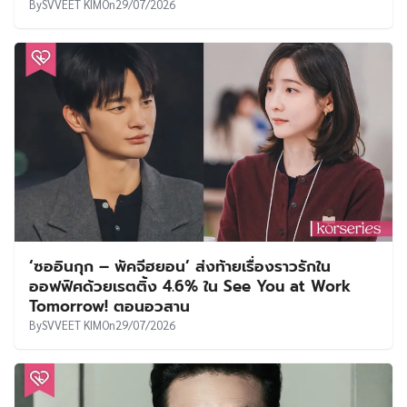
By
SVVEET KIM
On
29/07/2026
‘ซออินกุก – พัคจีฮยอน’ ส่งท้ายเรื่องราวรักใน
ออฟฟิศด้วยเรตติ้ง 4.6% ใน See You at Work
Tomorrow! ตอนอวสาน
By
SVVEET KIM
On
29/07/2026