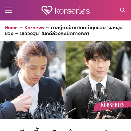
Skip
to
content
Search
Home
–
Kornews
–
ศาลฎีกาชี้ขาดโทษจำคุกของ ‘จองจุน
for:
ยอง – ชเวจงฮุน’ ในคดีล่วงละเมิดทางเพศ
MA
ES
CT
EL
UTY
T
EW
US