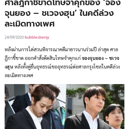
ศาลฎีกาชี้ขาดโทษจำคุกของ ‘จอง
UT
จุนยอง – ชเวจงฮุน’ ในคดีล่วง
ละเมิดทางเพศ
bubblesbenjy
24/09/2020
หลังผ่านการไต่สวนพิจารณาคดีมายาวนานร่วมปี ล่าสุด ศาล
ฎีกาชี้ขาด ออกคำสั่งตัดสินโทษจำคุกแก่
จองจุนยอง – ชเวจ
งฮุน
หลังทั้งคู่ยื่นอุทธรณ์ขออุทธรณ์ต่อศาลกรุงโซลในคดีล่วง
ละเมิดทางเพศ