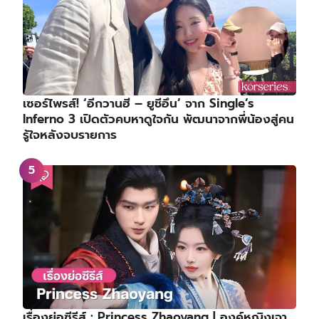
เซอร์ไพรส์! ‘อีกวานฮี – ยูชีอึน’ จาก Single’s
Inferno 3 เปิดตัวคบหาดูใจกัน พัฒนาจากพี่น้องสู่คน
รู้ใจหลังจบรายการ
เรื่องย่อซีรีส์ : Princess Zhaoyang | องค์หญิงเจา