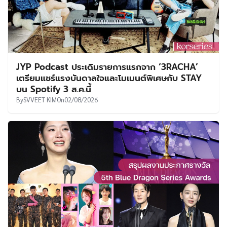
JYP Podcast ประเดิมรายการแรกจาก ‘3RACHA’
เตรียมแชร์แรงบันดาลใจและโมเมนต์พิเศษกับ STAY
บน Spotify 3 ส.ค.นี้
By
SVVEET KIM
On
02/08/2026