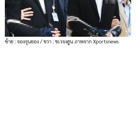
ซ้าย : จองจุนยอง / ขวา : ชเวจงฮูน ภาพจาก Xportsnews