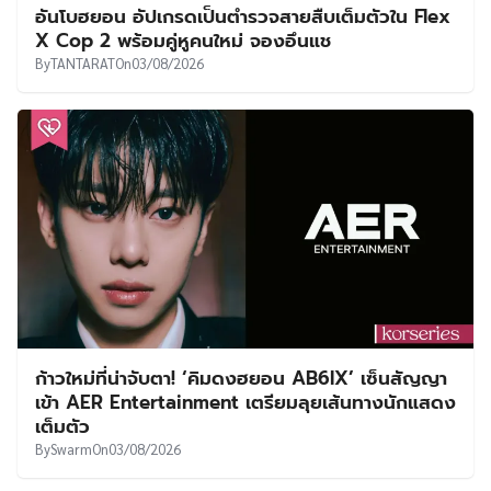
อันโบฮยอน อัปเกรดเป็นตำรวจสายสืบเต็มตัวใน Flex
X Cop 2 พร้อมคู่หูคนใหม่ จองอึนแช
By
TANTARAT
On
03/08/2026
ก้าวใหม่ที่น่าจับตา! ‘คิมดงฮยอน AB6IX’ เซ็นสัญญา
เข้า AER Entertainment เตรียมลุยเส้นทางนักแสดง
เต็มตัว
By
Swarm
On
03/08/2026