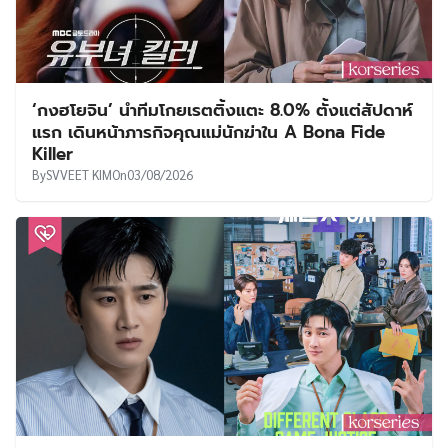
‘กงฮโยจิน’ นำทีมโกยเรตติ้งแตะ 8.0% ตั้งแต่สัปดาห์
แรก เดินหน้าภารกิจคุณแม่นักฆ่าใน A Bona Fide
Killer
By
SVVEET KIM
On
03/08/2026