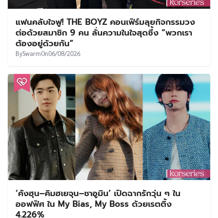
แฟนคลับใจฟู! THE BOYZ คอนเฟิร์มลุยกิจกรรมวง
ต่อด้วยสมาชิก 9 คน ลั่นความในใจสุดซึ้ง “พวกเรา
ต้องอยู่ด้วยกัน”
By
Swarm
On
06/08/2026
‘คังฮุน–คิมฮเยจุน–ชาอูมิน’ เปิดฉากรักวุ่น ๆ ใน
ออฟฟิศ ใน My Bias, My Boss ด้วยเรตติ้ง
4.226%