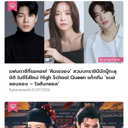
แฟนตาซีที่รอคอย! ‘คิมเซจอง’ สวมบทราชินีนักบู๊ทะลุ
มิติ ในซีรีส์ใหม่ High School Queen แท็กทีม ‘แบฮ
ยอนซอง – โจฮันกยอล’
By
korseries
On
31/07/2026