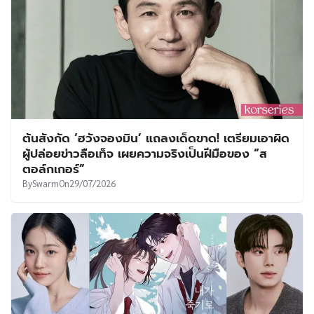
ต้นสังกัด ‘ฮวังจองมิน’ แถลงเด็ดขาด! เตรียมเอาผิด
ผู้ปล่อยข่าวลือเท็จ เผยความจริงเป็นฝีมือของ “ส
ตอล์กเกอร์”
By
Swarm
On
29/07/2026