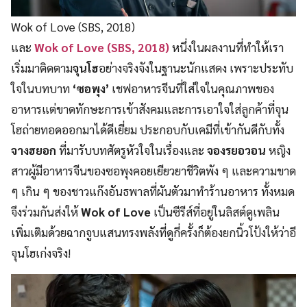
Wok of Love (SBS, 2018)
และ
Wok of Love (SBS, 2018)
หนึ่งในผลงานที่ทำให้เรา
เริ่มมาติดตาม
จุนโฮ
อย่างจริงจังในฐานะนักแสดง เพราะประทับ
ใจในบทบาท
‘ซอพุง’
เชฟอาหารจีนที่ใส่ใจในคุณภาพของ
อาหารแต่ขาดทักษะการเข้าสังคมและการเอาใจใส่ลูกค้าที่จุน
โฮถ่ายทอดออกมาได้ดีเยี่ยม ประกอบกับเคมีที่เข้ากันดีกับทั้ง
จางฮยอก
ที่มารับบทศัตรูหัวใจในเรื่องและ
จองรยอวอน
หญิง
สาวผู้มีอาหารจีนของซอพุงคอยเยียวยาชีวิตพัง ๆ และความขาด
ๆ เกิน ๆ ของชาวแก๊งอันธพาลที่ผันตัวมาทำร้านอาหาร ทั้งหมด
จึงร่วมกันส่งให้
Wok of Love
เป็นซีรีส์ที่อยู่ในลิสต์ดูเพลิน
เพิ่มเติมด้วยฉากจูบแสนทรงพลังที่ดูกี่ครั้งก็ต้องยกนิ้วโป้งให้ว่าอี
จุนโฮเก่งจริง!