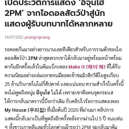
เปิดประวัติการแสดง ‘อีจุนโฮ
UT
2PM’ จากไอดอลสัตว์ป่าสู่นัก
แสดงผู้รับบทบาทได้หลากหลาย
prangmprang
16/07/2021
รอคอยกันมาอย่างยาวนานเลยทีเดียวสำหรับการรวมตัวของไอ
ดอลสัตว์ป่า
2PM
ล่าสุดพวกเขาได้กลับมาอยู่พร้อมหน้าพร้อม
ตากันอีกครั้งแล้วในคัมแบ็กเพลง
Make it (해야 해)
ที่ได้รับ
ความนิยมอย่างถล่มถลายจนมียอดเข้าชมมิวสิกวิดีโอสูงเกือบ
25 ล้านวิวภายในไม่กี่สัปดาห์ และแน่นอน ความสำเร็จในครั้งนี้
คงไม่พูดถึงหนุ่ม
อีจุนโฮ
ไม่ได้ เพราะเขาคือคนจุดกระแส
ให้การกลับมาคราวนี้ปังกว่าเดิม กับคลิปไวรัลการแสดงเพลง
My House (우리집)
ที่เมื่อต้นปี 2020 ที่ผ่านมา คลิปการ
แสดงนี้กลับมาเป็นที่พูดถึงอีกครั้งหลังจากผ่านไป 5 ปี จนแฟน
ๆ ทั้งชาวเกาหลีและทั่วโลกต่างเฝ้ารอว่า 2PM จะกลับมาคัม