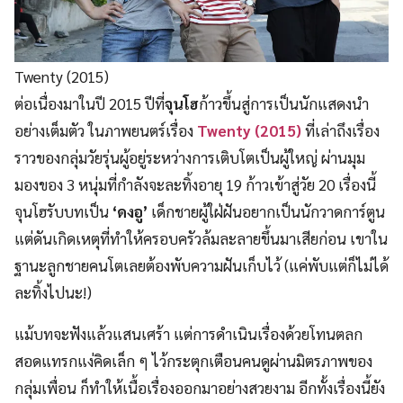
Twenty (2015)
ต่อเนื่องมาในปี 2015 ปีที่
จุนโฮ
ก้าวขึ้นสู่การเป็นนักแสดงนำ
อย่างเต็มตัว ในภาพยนตร์เรื่อง
Twenty (2015)
ที่เล่าถึงเรื่อง
ราวของกลุ่มวัยรุ่นผู้อยู่ระหว่างการเติบโตเป็นผู้ใหญ่ ผ่านมุม
มองของ 3 หนุ่มที่กำลังจะละทิ้งอายุ 19 ก้าวเข้าสู่วัย 20 เรื่องนี้
จุนโฮรับบทเป็น
‘ดงอู’
เด็กชายผู้ใฝ่ฝันอยากเป็นนักวาดการ์ตูน
แต่ดันเกิดเหตุที่ทำให้ครอบครัวล้มละลายขึ้นมาเสียก่อน เขาใน
ฐานะลูกชายคนโตเลยต้องพับความฝันเก็บไว้ (แค่พับแต่ก็ไม่ได้
ละทิ้งไปนะ!)
แม้บทจะฟังแล้วแสนเศร้า แต่การดำเนินเรื่องด้วยโทนตลก
สอดแทรกแง่คิดเล็ก ๆ ไว้กระตุกเตือนคนดูผ่านมิตรภาพของ
กลุ่มเพื่อน ก็ทำให้เนื้อเรื่องออกมาอย่างสวยงาม อีกทั้งเรื่องนี้ยัง