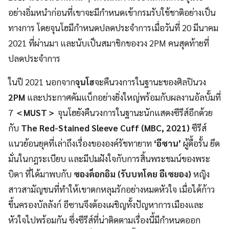
อย่างอิ่มหนำก่อนที่เขาจะมีกำหนดเข้ากรมรับใช้ชาติอย่างเป็น
ทางการ โดยจุนโฮมีกำหนดปลดประจำการเมื่อวันที่ 20 มีนาคม
2021 ที่ผ่านมา และนับเป็นสมาชิกของวง 2PM คนสุดท้ายที่
ปลดประจำการ
ในปี 2021 นอกจาก
จุนโฮ
จะคืนวงการในฐานะของศิลปินวง
2PM
และประกาศคัมแบ็กอย่างยิ่งใหญ่พร้อมกับผลงานอัลบั้มที่
7
＜MUST＞
จุนโฮยังคืนวงการในฐานะนักแสดงซีรีส์อีกด้วย
กับ
The Red-Stained Sleeve Cuff (MBC, 2021)
ซีรีส์
แนวย้อนยุคที่เล่าถึงเรื่องขององค์รัชทายาท
‘อีซาน’
ผู้ดื้อรั้น ยึด
มั่นในกฎระเบียบ และมีปมฝังใจกับการสิ้นพระชมน์ของพระ
บิดา ที่ได้มาพบกับ
ซองด็อกอิม (รับบทโดย อีเซยอง)
หญิง
สาวสามัญชนที่ทำให้เขาตกหลุมรักอย่างหมดหัวใจ เมื่อได้ก้าว
ขึ้นครองบัลลังก์ อีซานจึงต้องเผชิญทั้งปัญหาการเมืองและ
หัวใจไปพร้อมกัน ซึ่งซีรีส์ที่น่าติดตามเรื่องนี้มีกำหนดออก