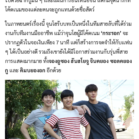
โค้ดเนมของแต่ละคนจะถูกแทนด้วยชื่อสัตว์
ในภาพยนตร์เรื่องนี้ จุนโฮรับบทเป็นหนึ่งในทีมสายลับที่ได้ร่วม
งานกับทีมงานมืออาชีพ แม้ว่าจุนโฮผู้มีโค้ดเนม
‘กระรอก’
จะ
ปรากฏตัวในจอเงินเพียง 7 นาที แต่ก็สร้างการจดจำให้กับแฟน
ๆ ได้เป็นอย่างดี รวมถึงเขายังได้มีโอกาสร่วมงานกับรุ่นพี่สาย
การแสดงมากมาย ทั้ง
จองอูซอง ฮันฮโยจู จินคยอง
ซอลคยอง
กู
และ
คิมบยองอก
อีกด้วย