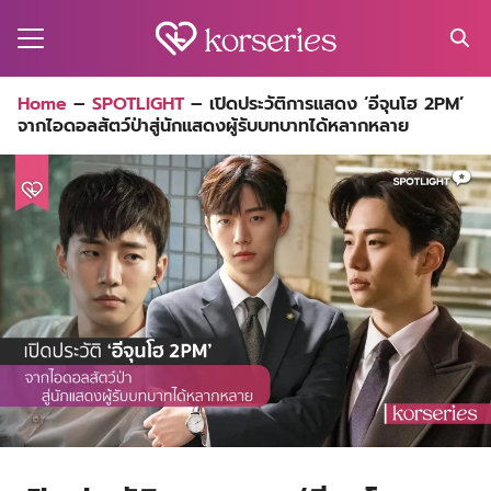
Skip
to
content
Search
Home
–
SPOTLIGHT
–
เปิดประวัติการแสดง ‘อีจุนโฮ 2PM’
for:
จากไอดอลสัตว์ป่าสู่นักแสดงผู้รับบทบาทได้หลากหลาย
MA
ES
CT
EL
UTY
T
EW
US