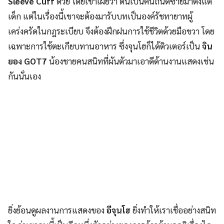
Sleeve Cuff
ด้วย โดยเขาเผยว่า ตนเป็นคนถนัดซ้ายมาตั้งแต่
เด็ก แต่ในเรื่องนี้เขาจะต้องมารับบทเป็นองค์รัชทายาทผู้
เคร่งครัดในกฎระเบียบ จึงต้องฝึกฝนการใช้ชีวิตด้วยมือขวา โดย
เฉพาะการใช้ตะเกียบทานอาหาร ซึ่งจุนโฮก็ได้ติวเตอร์เป็น
จิน
ยอง GOT7
น้องชายคนสนิทที่ผันตัวมาเอาดีด้านงานแสดงเช่น
กันนั่นเอง
ยิ่งย้อนดูผลงานการแสดงของ
อีจุนโฮ
ยิ่งทำให้เราเชื่ออย่างสนิท