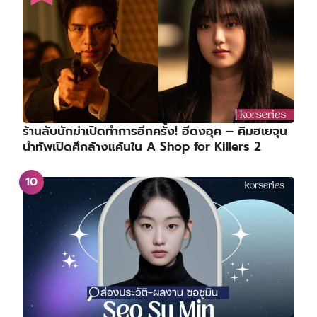
ร้านลับนักฆ่าเปิดทำการอีกครั้ง! อีดงอุค – คิมฮเยจุน
นำทัพเปิดศึกล้างแค้นใน A Shop for Killers 2