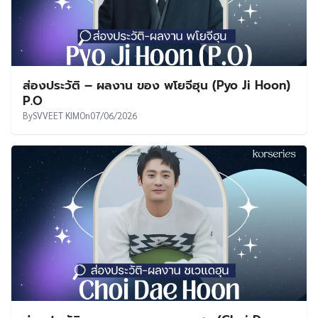
ส่องประวัติ – ผลงาน ของ พโยจีฮุน (Pyo Ji Hoon)
P.O
By
SVVEET KIM
On
07/06/2026