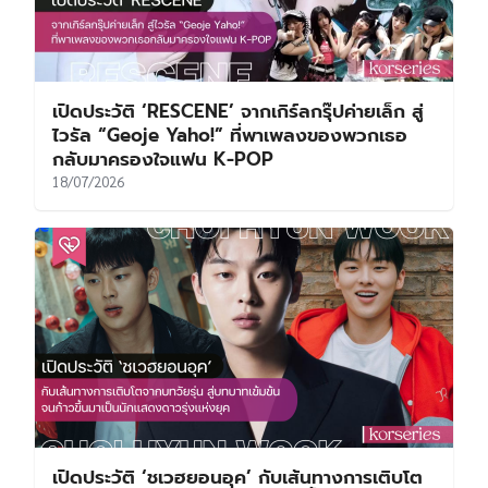
เปิดประวัติ ‘RESCENE’ จากเกิร์ลกรุ๊ปค่ายเล็ก สู่
ไวรัล “Geoje Yaho!” ที่พาเพลงของพวกเธอ
กลับมาครองใจแฟน K-POP
18/07/2026
เปิดประวัติ ‘ชเวฮยอนอุค’ กับเส้นทางการเติบโต