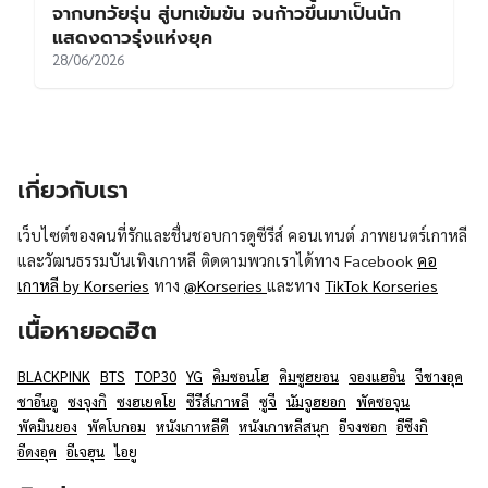
จากบทวัยรุ่น สู่บทเข้มข้น จนก้าวขึ้นมาเป็นนัก
แสดงดาวรุ่งแห่งยุค
28/06/2026
เกี่ยวกับเรา
เว็บไซต์ของคนที่รักและชื่นชอบการดูซีรีส์ คอนเทนต์ ภาพยนตร์เกาหลี
และวัฒนธรรมบันเทิงเกาหลี ติดตามพวกเราได้ทาง Facebook
คอ
เกาหลี by Korseries
ทาง
@Korseries
และทาง
TikTok Korseries
เนื้อหายอดฮิต
BLACKPINK
BTS
TOP30
YG
คิมซอนโฮ
คิมซูฮยอน
จองแฮอิน
จีชางอุค
ชาอึนอู
ซงจุงกิ
ซงฮเยคโย
ซีรีส์เกาหลี
ซูจี
นัมจูฮยอก
พัคซอจุน
พัคมินยอง
พัคโบกอม
หนังเกาหลีดี
หนังเกาหลีสนุก
อีจงซอก
อีซึงกิ
อีดงอุค
อีเจฮุน
ไอยู