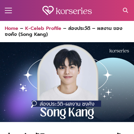
Skip
to
content
Search
Home
–
K-Celeb Profile
–
ส่องประวัติ – ผลงาน ของ
for:
ซงคัง (Song Kang)
MA
ES
CT
EL
UTY
T
EW
US