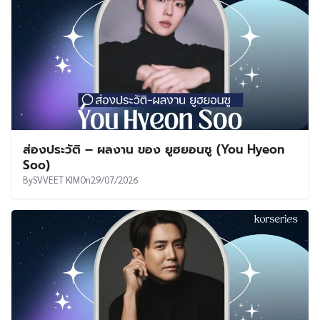
ส่องประวัติ – ผลงาน ของ ยูฮยอนซู (You Hyeon
Soo)
By
SVVEET KIM
On
29/07/2026