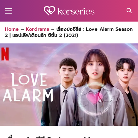
Skip
to
content
Search
Home
–
Kordrama
–
เรื่องย่อซีรีส์ : Love Alarm Season
for:
2 | แอปเลิฟเตือนรัก ซีซั่น 2 (2021)
MA
ES
CT
EL
UTY
T
EW
US