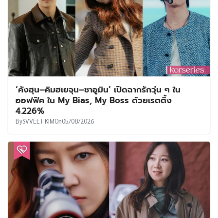
‘คังฮุน–คิมฮเยจุน–ชาอูมิน’ เปิดฉากรักวุ่น ๆ ใน
ออฟฟิศ ใน My Bias, My Boss ด้วยเรตติ้ง
4.226%
By
SVVEET KIM
On
05/08/2026