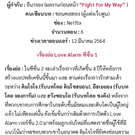
ผู้กำกับ :
อีนาจอง (ผลงานก่อนหน้า
“Fight for My Way”
)
คนเขียนบท :
ชอนคเยยอง (ผู้แต่งเว็บตูน)
ช่อง :
Netflix
จำนวนตอน :
6
ช่วงเวลาออนแอร์ :
12 มีนาคม 2564
เรื่องย่อ Love Alarm ซีซั่น 1
เรื่องย่อ :
ในซีซั่น 2 จะเล่าเรื่องราวที่เกิดขึ้น 4 ปีให้หลังการ
สร้างแอปพลิเคชันนี้ขึ้นมา และ สานต่อเรื่องราวรักสามเส้า
ระหว่าง
คิมโจโจ (รับบทโดย คิมโซฮยอน)
,
อีฮเยยอง (รับบท
โดย จองการัม)
และ
ฮวังซอนโอ (รับบทโดย ซงคัง)
หลังจาก
ที่พวกเขาจบการศึกษาในระดับชั้นมัธยมและเติบโตเป็นผู้ใหญ่
แล้ว ไม่เพียงแค่นั้น ยังเข้มข้นกว่าเดิมด้วยการเปิดตัว Love
Alarm เวอร์ชั่น 2.0 มาพร้อมลูกเล่นใหม่ที่แสดงรายชื่อผู้ใช้ที่มี
แนวโน้มว่าจะชอบพวกเขาในอนาคต คิมโจโจที่ยังคงซ่อนความ