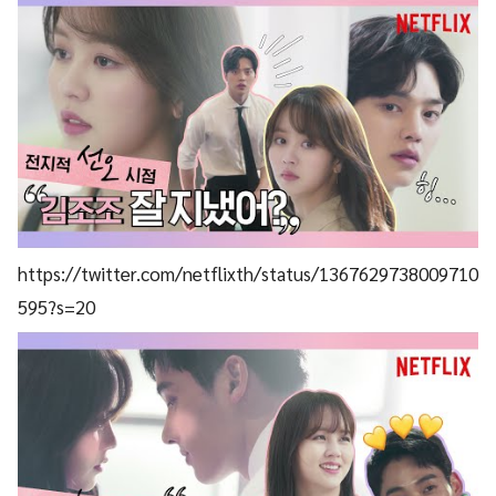
https://twitter.com/netflixth/status/1367629738009710
595?s=20