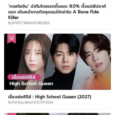
‘กงฮโยจิน’ นำทีมโกยเรตติ้งแตะ 8.0% ตั้งแต่สัปดาห์
แรก เดินหน้าภารกิจคุณแม่นักฆ่าใน A Bona Fide
Killer
By
SVVEET KIM
On
03/08/2026
เรื่องย่อซีรีส์ : High School Queen (2027)
By
The Bag Seller
On
31/07/2026