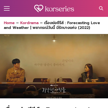
Skip
to
content
Search
Home
–
Kordrama
–
เรื่องย่อซีรีส์ : Forecasting Love
for:
and Weather | พยากรณ์วันนี้ มีรักบางแห่ง (2022)
MA
ES
CT
EL
UTY
T
EW
US