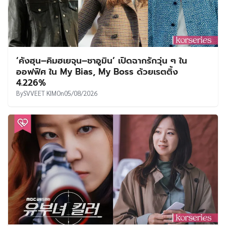
‘คังฮุน–คิมฮเยจุน–ชาอูมิน’ เปิดฉากรักวุ่น ๆ ใน
ออฟฟิศ ใน My Bias, My Boss ด้วยเรตติ้ง
4.226%
By
SVVEET KIM
On
05/08/2026