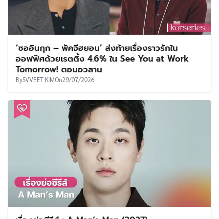
‘ซออินกุก – พัคจีฮยอน’ ส่งท้ายเรื่องราวรักใน
ออฟฟิศด้วยเรตติ้ง 4.6% ใน See You at Work
Tomorrow! ตอนอวสาน
By
SVVEET KIM
On
29/07/2026