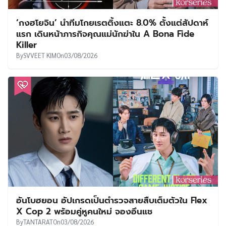
‘กงฮโยจิน’ นำทีมโกยเรตติ้งแตะ 8.0% ตั้งแต่สัปดาห์
แรก เดินหน้าภารกิจคุณแม่นักฆ่าใน A Bona Fide
Killer
By
SVVEET KIM
On
03/08/2026
อันโบฮยอน อัปเกรดเป็นตำรวจสายสืบเต็มตัวใน Flex
X Cop 2 พร้อมคู่หูคนใหม่ จองอึนแช
By
TANTARAT
On
03/08/2026