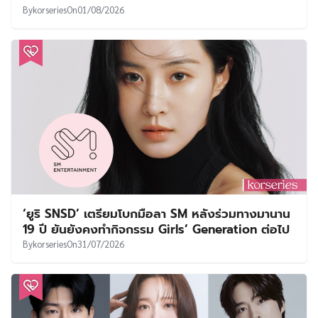
By
korseries
On
01/08/2026
‘ยูริ SNSD’ เตรียมโบกมือลา SM หลังร่วมทางมานาน
19 ปี ยันยังคงทำกิจกรรม Girls’ Generation ต่อไป
By
korseries
On
31/07/2026