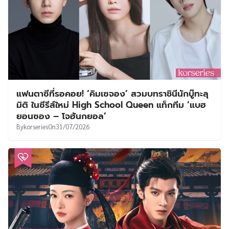
แฟนตาซีที่รอคอย! ‘คิมเซจอง’ สวมบทราชินีนักบู๊ทะลุ
มิติ ในซีรีส์ใหม่ High School Queen แท็กทีม ‘แบฮ
ยอนซอง – โจฮันกยอล’
By
korseries
On
31/07/2026