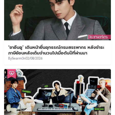
‘ชาอึนอู’ เดินหน้ายื่นอุทธรณ์กรมสรรพากร หลังชำระ
ภาษีย้อนหลังเต็มจำนวนไปเมื่อต้นปีที่ผ่านมา
By
Swarm
On
02/08/2026