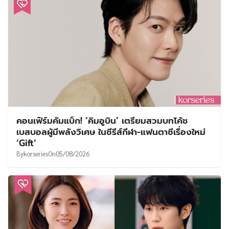
คอนเฟิร์มคัมแบ็ก! ‘คิมอูบิน’ เตรียมสวมบทโค้ช
เบสบอลผู้มีพลังวิเศษ ในซีรีส์กีฬา-แฟนตาซีเรื่องใหม่
‘Gift’
By
korseries
On
05/08/2026