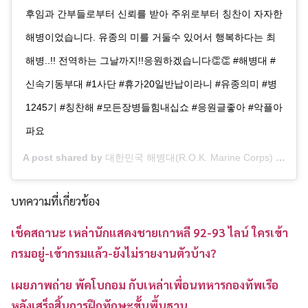
후임과 간부들로부터 신뢰를 받아 주위로부터 칭찬이 자자한
해병이었습니다. 유종의 미를 거둘수 있어서 행복하다는 최
해병..!! 전역하는 그날까지!!응원하겠습니다👏👏 #해병대 #
신속기동부대 #1사단 #휴가20일반납이라니 #유종의미 #병
1245기 #칭찬해 #모든장병들힘내십쇼 #응원글좋아 #악플아
파요
A post shared by
대한민국 해병대(R.O.K. Marine Corps)
(@rokmchq) on
บทความที่เกี่ยวข้อง
เช็คสถานะ เหล่านักแสดงชายเกาหลี 92-93 ไลน์ ใครเข้า
กรมอยู่-เข้ากรมแล้ว-ยังไม่รายงานตัวบ้าง?
เผยภาพถ่าย พัคโบกอม กับเหล่าเพื่อนทหารกองทัพเรือ
หลังเสร็จสิ้นการฝึกทักษะขั้นพื้นฐาน