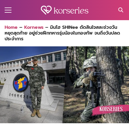
Skip
to
content
Search
Home
–
Kornews
–
มินโฮ SHINee ตัดสินใจสละช่วงวัน
for:
หยุดสุดท้าย อยู่ช่วยฝึกทหารรุ่นน้องในกองทัพ จนถึงวันปลด
MA
ประจำการ
ES
CT
EL
UTY
T
EW
US