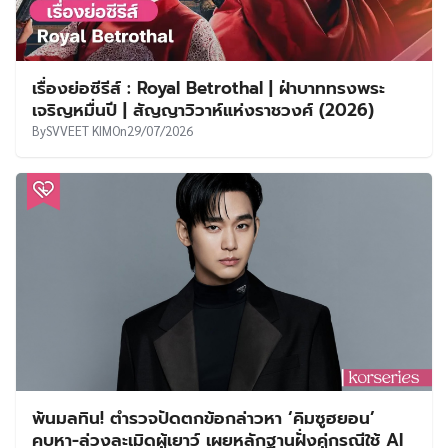
เรื่องย่อซีรีส์ : Royal Betrothal | ฝ่าบาททรงพระ
เจริญหมื่นปี | สัญญาวิวาห์แห่งราชวงศ์ (2026)
By
SVVEET KIM
On
29/07/2026
พ้นมลทิน! ตำรวจปัดตกข้อกล่าวหา ‘คิมซูฮยอน’
คบหา-ล่วงละเมิดผู้เยาว์ เผยหลักฐานฝั่งคู่กรณีใช้ AI