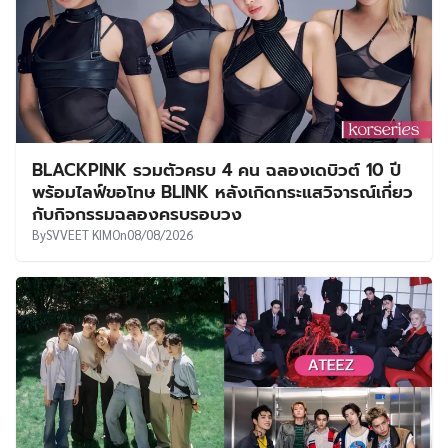
BLACKPINK รวมตัวครบ 4 คน ฉลองเดบิวต์ 10 ปี
พร้อมไลฟ์ขอโทษ BLINK หลังเกิดกระแสวิจารณ์เกี่ยว
กับกิจกรรมฉลองครบรอบวง
By
SVVEET KIM
On
08/08/2026