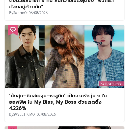
ต่อด้วยสมาชิก 9 คน ลั่นความในใจสุดซึ้ง “พวกเรา
ต้องอยู่ด้วยกัน”
By
Swarm
On
06/08/2026
‘คังฮุน–คิมฮเยจุน–ชาอูมิน’ เปิดฉากรักวุ่น ๆ ใน
ออฟฟิศ ใน My Bias, My Boss ด้วยเรตติ้ง
4.226%
By
SVVEET KIM
On
05/08/2026