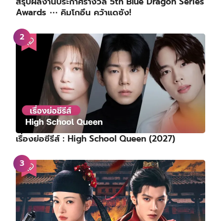
สรุปผลงานประกาศรางวัล 5th Blue Dragon Series
Awards ⋯ คิมโกอึน คว้าแดซัง!
เรื่องย่อซีรีส์ : High School Queen (2027)