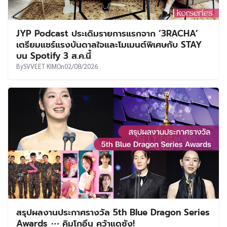
JYP Podcast ประเดิมรายการแรกจาก ‘3RACHA’
เตรียมแชร์แรงบันดาลใจและโมเมนต์พิเศษกับ STAY
บน Spotify 3 ส.ค.นี้
By
SVVEET KIM
On
02/08/2026
สรุปผลงานประกาศรางวัล 5th Blue Dragon Series
Awards ⋯ คิมโกอึน คว้าแดซัง!