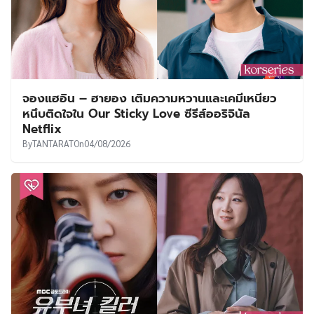
จองแฮอิน – ฮายอง เติมความหวานและเคมีเหนียว
หนึบติดใจใน Our Sticky Love ซีรีส์ออริจินัล
Netflix
By
TANTARAT
On
04/08/2026