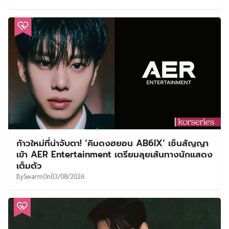
ก้าวใหม่ที่น่าจับตา! ‘คิมดงฮยอน AB6IX’ เซ็นสัญญา
เข้า AER Entertainment เตรียมลุยเส้นทางนักแสดง
เต็มตัว
By
Swarm
On
03/08/2026