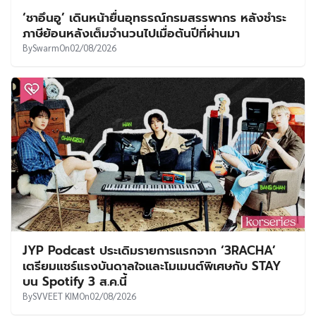
‘ชาอึนอู’ เดินหน้ายื่นอุทธรณ์กรมสรรพากร หลังชำระ
ภาษีย้อนหลังเต็มจำนวนไปเมื่อต้นปีที่ผ่านมา
By
Swarm
On
02/08/2026
JYP Podcast ประเดิมรายการแรกจาก ‘3RACHA’
เตรียมแชร์แรงบันดาลใจและโมเมนต์พิเศษกับ STAY
บน Spotify 3 ส.ค.นี้
By
SVVEET KIM
On
02/08/2026