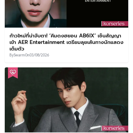
ก้าวใหม่ที่น่าจับตา! ‘คิมดงฮยอน AB6IX’ เซ็นสัญญา
เข้า AER Entertainment เตรียมลุยเส้นทางนักแสดง
เต็มตัว
By
Swarm
On
03/08/2026