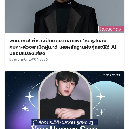
พ้นมลทิน! ตำรวจปัดตกข้อกล่าวหา ‘คิมซูฮยอน’
คบหา-ล่วงละเมิดผู้เยาว์ เผยหลักฐานฝั่งคู่กรณีใช้ AI
ปลอมแปลงเสียง
By
Swarm
On
29/07/2026