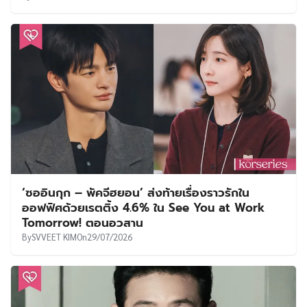
‘ซออินกุก – พัคจีฮยอน’ ส่งท้ายเรื่องราวรักใน
ออฟฟิศด้วยเรตติ้ง 4.6% ใน See You at Work
Tomorrow! ตอนอวสาน
By
SVVEET KIM
On
29/07/2026