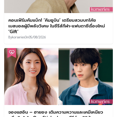
คอนเฟิร์มคัมแบ็ก! ‘คิมอูบิน’ เตรียมสวมบทโค้ช
เบสบอลผู้มีพลังวิเศษ ในซีรีส์กีฬา-แฟนตาซีเรื่องใหม่
‘Gift’
By
korseries
On
05/08/2026
จองแฮอิน – ฮายอง เติมความหวานและเคมีเหนียว