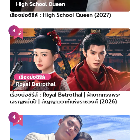
เรื่องย่อซีรีส์ : High School Queen (2027)
เรื่องย่อซีรีส์ : Royal Betrothal | ฝ่าบาททรงพระ
เจริญหมื่นปี | สัญญาวิวาห์แห่งราชวงศ์ (2026)