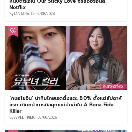
หนึบติดใจใน Our Sticky Love ซีรีส์ออริจินัล
Netflix
By
TANTARAT
On
04/08/2026
‘กงฮโยจิน’ นำทีมโกยเรตติ้งแตะ 8.0% ตั้งแต่สัปดาห์
แรก เดินหน้าภารกิจคุณแม่นักฆ่าใน A Bona Fide
Killer
By
SVVEET KIM
On
03/08/2026