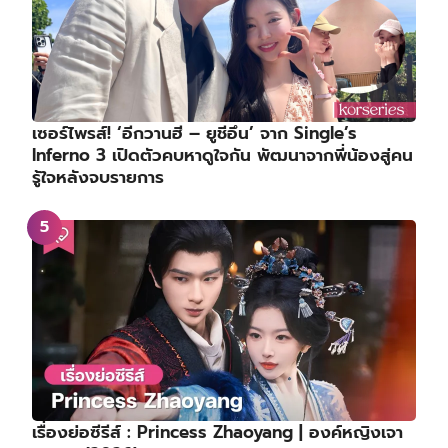
เซอร์ไพรส์! ‘อีกวานฮี – ยูชีอึน’ จาก Single’s
Inferno 3 เปิดตัวคบหาดูใจกัน พัฒนาจากพี่น้องสู่คน
รู้ใจหลังจบรายการ
เรื่องย่อซีรีส์ : Princess Zhaoyang | องค์หญิงเจา