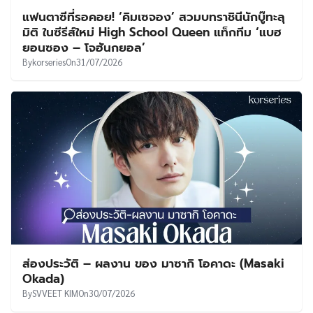
แฟนตาซีที่รอคอย! ‘คิมเซจอง’ สวมบทราชินีนักบู๊ทะลุ
มิติ ในซีรีส์ใหม่ High School Queen แท็กทีม ‘แบฮ
ยอนซอง – โจฮันกยอล’
By
korseries
On
31/07/2026
ส่องประวัติ – ผลงาน ของ มาซากิ โอคาดะ (Masaki
Okada)
By
SVVEET KIM
On
30/07/2026