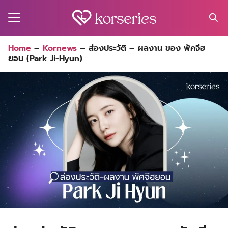
Skip
to
content
Search
Home
–
Kornews
–
ส่องประวัติ – ผลงาน ของ พัคจีฮ
for:
ยอน (Park Ji-Hyun)
MA
ES
CT
EL
UTY
T
EW
US