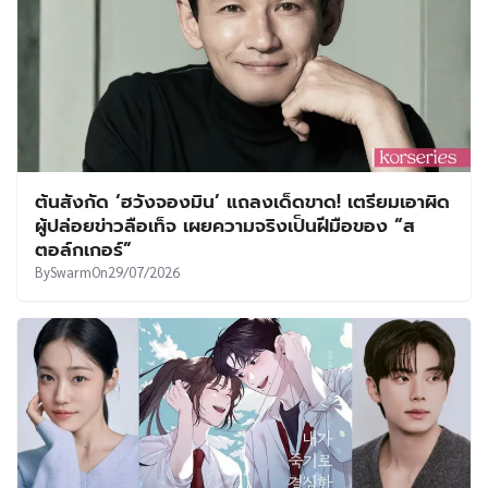
ต้นสังกัด ‘ฮวังจองมิน’ แถลงเด็ดขาด! เตรียมเอาผิด
ผู้ปล่อยข่าวลือเท็จ เผยความจริงเป็นฝีมือของ “ส
ตอล์กเกอร์”
By
Swarm
On
29/07/2026